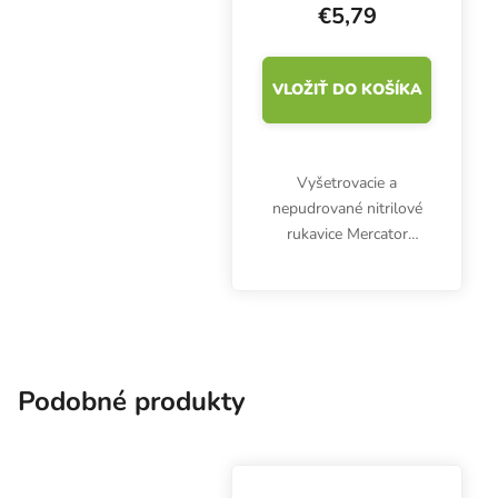
€5,79
VLOŽIŤ DO KOŠÍKA
Vyšetrovacie a
nepudrované nitrilové
rukavice Mercator
Nitrylex Classic BLUE
XL, 100 ks. Sú
klasifikované ako
zdravotnícky výrobok
triedy I a osobné
ochranné prostriedky...
Podobné produkty