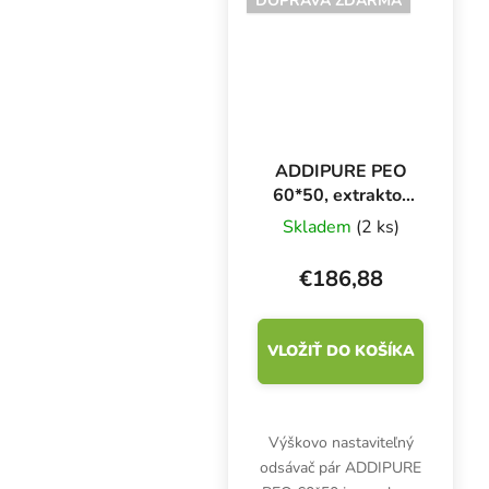
DOPRAVA ZDARMA
zanecháva príjemnú
neutrálnu...
ADDIPURE PEO
60*50, extraktor
bylín
Skladem
(2 ks)
€186,88
VLOŽIŤ DO KOŠÍKA
Výškovo nastaviteľný
odsávač pár ADDIPURE