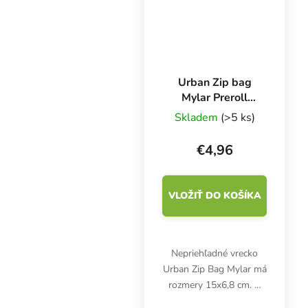
potraviny s dlhou...
Urban Zip bag
Mylar Preroll
nepriehľadný
Skladem
(>5 ks)
15x6.8 cm,
balenie 50 ks
€4,96
VLOŽIŤ DO KOŠÍKA
Nepriehľadné vrecko
Urban Zip Bag Mylar má
rozmery 15x6,8 cm. V
balení je 50 ks. Malé