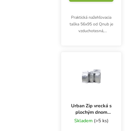
Praktická nažehľovacia
taška 56x95 od Qnub je
vzduchotesná,
vodotesná,
nepriehľadná. 100 %
materiál vhodný na
potraviny, ktorý je
bezpečný pre potraviny
a má dlhú životnosť.
Urban Zip vrecká s
plochým dnom
16x26 + 8 cm,
Skladem
(>5 ks)
balenie 50 ks