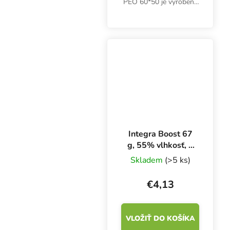
PEO 60*50 je vyrobený
z hliníka s eloxovaným
povrchom a
potravinárskou úpravou.
Trojvrstvový filtračný
systém zabezpečuje
najvyššiu...
Integra Boost 67
g, 55% vlhkosť, 1
kus
Skladem
(>5 ks)
€4,13
VLOŽIŤ DO KOŠÍKA