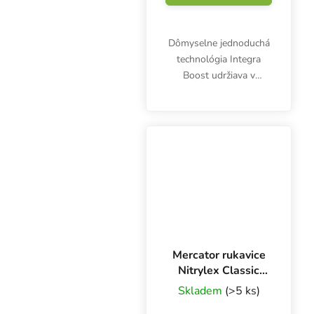
Dômyselne jednoduchá
technológia Integra
Boost udržiava v
uzavretej nádobe
optimálnu vlhkosť 55
%. Balenie obsahuje
jeden kus Integra Boost
67 g. Zastavte plesne a
nadmerné...
Mercator rukavice
Nitrylex Classic
BLUE XL, 100 ks
Skladem
(>5 ks)