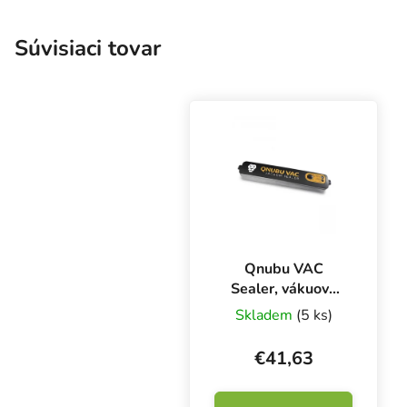
Súvisiaci tovar
Qnubu VAC
Sealer, vákuový
žíhač
Skladem
(5 ks)
€41,63