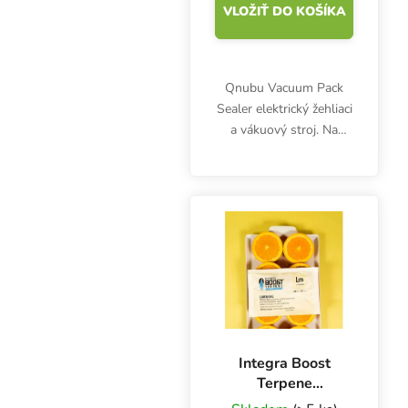
VLOŽIŤ DO KOŠÍKA
Qnubu Vacuum Pack
Sealer elektrický žehliaci
a vákuový stroj. Na
bylinky, čaj, kávu,
potraviny a iné
predmety, ktoré je
potrebné vákuovo
chrániť pred vlhkosťou
alebo únikom...
Integra Boost
Terpene
Essentials