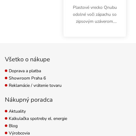
Plastové vrecko Qnubu
odolné voči zápachu so
zipsovým uzáverom.
Béžová na jednej strane
na vlastnú tlač,
priehľadná na druhej
Zápätie
strane. Vhodné aj pre
nažehľovačky. Balenie...
Všetko o nákupe
Doprava a platba
Showroom Praha 6
Reklamácie / vrátenie tovaru
Nákupný poradca
Aktuality
Kalkulačka spotreby el. energie
Blog
Výrobcovia