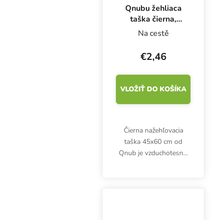
Qnubu žehliaca
taška čierna,
450x600 mm
Na cestě
€2,46
VLOŽIŤ DO KOŠÍKA
Čierna nažehľovacia
taška 45x60 cm od
Qnub je vzduchotesná,
vodotesná,
nepriehľadná. Vhodné
na skladovanie potravín
a byliniek. 100 %
materiál vhodný na