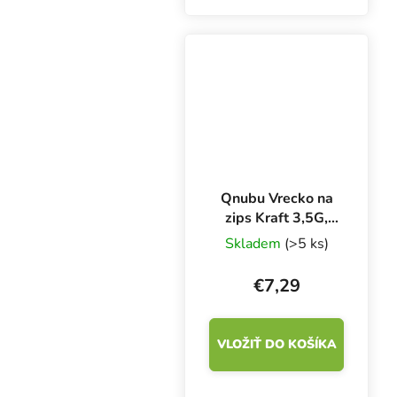
lesklé vrecko v čiernej
farbe je vhodné na
uskladnenie byliniek,
orechov, sladkostí a
iných...
Qnubu Vrecko na
zips Kraft 3,5G,
8,5x13 cm, 50 ks
Skladem
(>5 ks)
€7,29
VLOŽIŤ DO KOŠÍKA