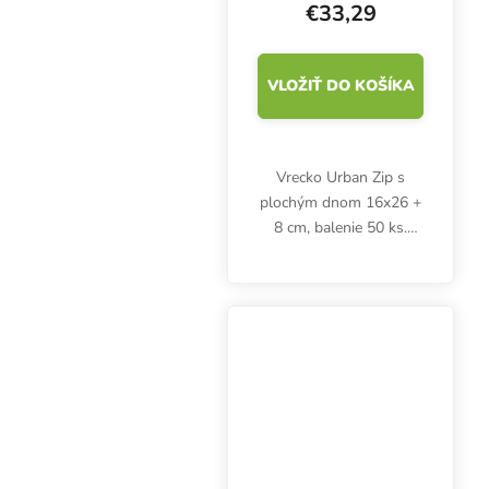
€33,29
VLOŽIŤ DO KOŠÍKA
Vrecko Urban Zip s
plochým dnom 16x26 +
8 cm, balenie 50 ks.
Nažehľovacie, hliníkové,
nepriehľadné, strieborné
vrecko na bylinky a iné
potraviny. So zipsovým
uzáverom a širokým...