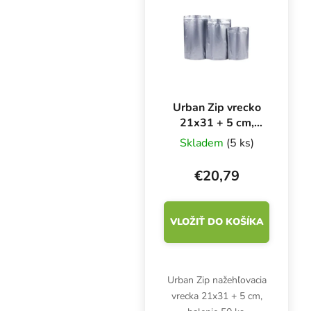
Urban Zip vrecko
21x31 + 5 cm,
balenie 50 ks
Skladem
(5 ks)
€20,79
VLOŽIŤ DO KOŠÍKA
Urban Zip nažehľovacia
vrecka 21x31 + 5 cm,