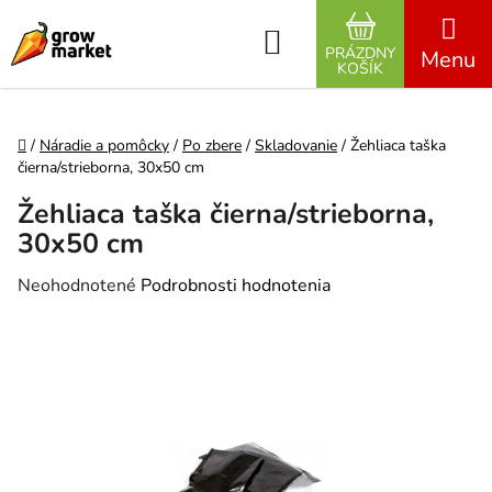
Prejsť na obsah
Hľadať
PRÁZDNY
NÁKUPNÝ K
KOŠÍK
Domov
/
Náradie a pomôcky
/
Po zbere
/
Skladovanie
/
Žehliaca taška
čierna/strieborna, 30x50 cm
Žehliaca taška čierna/strieborna,
30x50 cm
Priemerné hodnotenie produktu je 0,0 z 5 hviezdičiek.
Neohodnotené
Podrobnosti hodnotenia