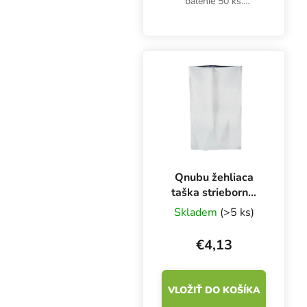
balenie 50 ks.
Nažehľovacie, hliníkové,
nepriehľadné, strieborné
vrecko na bylinky a iné
potraviny. So zipsovým
uzáverom a rozšíreným...
Qnubu žehliaca
taška strieborná,
560x950 mm
Skladem
(>5 ks)
€4,13
VLOŽIŤ DO KOŠÍKA