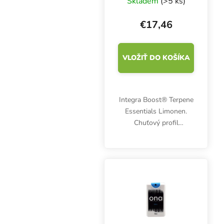
Skladem
(>5 ks)
Limonene 67 g,
62%, 1 ks
€17,46
VLOŽIŤ DO KOŠÍKA
Integra Boost® Terpene
Essentials Limonen.
Chuťový profil
charakterizuje pikantná
citrónová vôňa s
kvetinovými strednými
tónmi. Hmotnosť 67 g,
vlhkosť 62 %, balenie
po 1 ks.