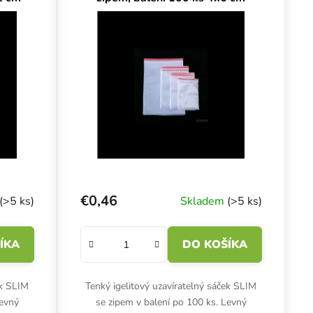
€0,46
(>5 ks)
Skladem
(>5 ks)
ÍKA
DO KOŠÍKA
ek SLIM
Tenký igelitový uzavíratelný sáček SLIM
Levný
se zipem v balení po 100 ks. Levný