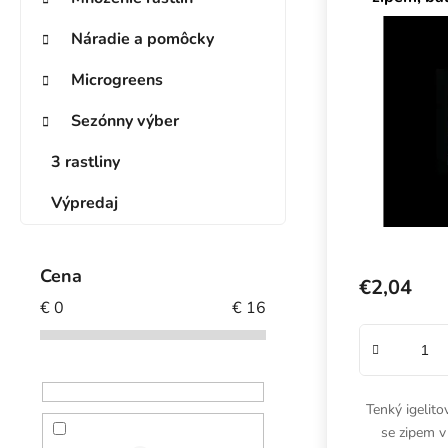
Náradie a pomôcky
Microgreens
Sezónny výber
3 rastliny
Výpredaj
Cena
€2,04
€
0
€
16
Tenký igelit
se zipem v