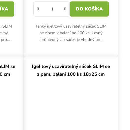
ÍKA
DO KOŠÍKA
ek SLIM
Tenký igelitový uzavíratelný sáček SLIM
Levný
se zipem v balení po 100 ks. Levný
 pro
průhledný zip sáček je vhodný pro
 před
nenáročné skladování. Ochrání před
..
namočením a mechanickým...
 SLIM se
Igelitový uzavíratelný sáček SLIM se
30 cm
zipem, balení 100 ks 18x25 cm