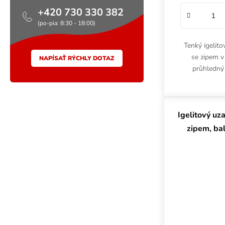
+420 730 330 382
(po-pia: 8:30 - 18:00)
Tenký igelit
se zipem v
NAPÍSAŤ RÝCHLY DOTAZ
průhledný 
nenáročné 
namočen
Igelitový uz
zipem, ba