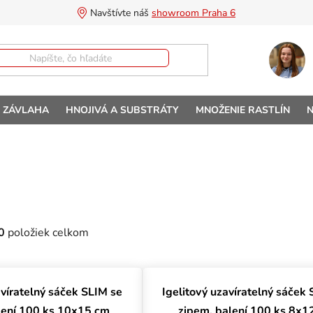
Navštívte náš 
showroom Praha 6
A ZÁVLAHA
HNOJIVÁ A SUBSTRÁTY
MNOŽENIE RASTLÍN
N
0
položiek celkom
uktov
avíratelný sáček SLIM se
Igelitový uzavíratelný sáček
lení 100 ks 10x15 cm
zipem, balení 100 ks 8x1