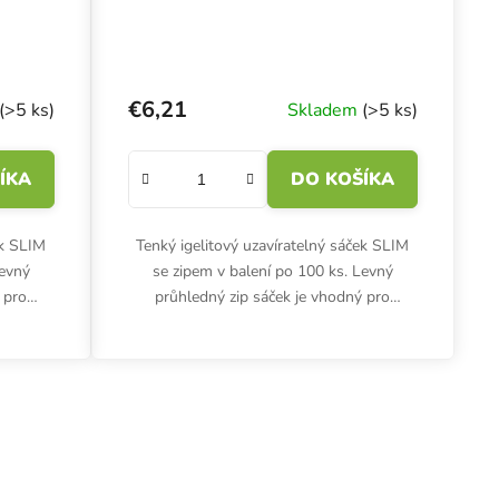
€6,21
(>5 ks)
Skladem
(>5 ks)
ÍKA
DO KOŠÍKA
ek SLIM
Tenký igelitový uzavíratelný sáček SLIM
Levný
se zipem v balení po 100 ks. Levný
 pro
průhledný zip sáček je vhodný pro
 před
nenáročné skladování. Ochrání před
..
namočením a mechanickým...