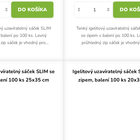
DO KOŠÍKA
DO KOŠ
ový uzavíratelný sáček SLIM
Tenký igelitový uzavíratelný sáč
 balení po 100 ks. Levný
se zipem v balení po 100 ks. 
zip sáček je vhodný pro
průhledný zip sáček je vhodný
skladování. Ochrání před
nenáročné skladování. Ochrání
ím a mechanickým...
namočením a mechanickým.
avíratelný sáček SLIM se
Igelitový uzavíratelný sáček
lení 100 ks 25x35 cm
zipem, balení 100 ks 20x