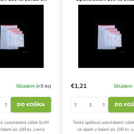
€1,21
Skladem
(>5 ks)
Skladem
DO KOŠÍKA
DO KOŠ
ový uzavíratelný sáček SLIM
Tenký igelitový uzavíratelný sáč
 balení po 100 ks. Levný
se zipem v balení po 100 ks. 