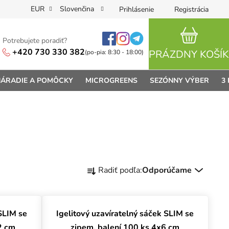
EUR
Slovenčina
Prihlásenie
Registrácia
Potrebujete poradiť?
NÁKUPN
+420 730 330 382
PRÁZDNY KOŠÍK
(po-pia: 8:30 - 18:00)
ÁRADIE A POMÔCKY
MICROGREENS
SEZÓNNY VÝBER
3
Radenie produktov
Radiť podľa:
Odporúčame
 SLIM se
Igelitový uzavíratelný sáček SLIM se
2 cm
zipem, balení 100 ks 4x6 cm