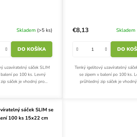
€8,13
Skladem
(>5 ks)
Skladem
DO KOŠÍKA
DO KOŠ
ový uzavíratelný sáček SLIM
Tenký igelitový uzavíratelný sáč
 balení po 100 ks. Levný
se zipem v balení po 100 ks. 
zip sáček je vhodný pro
průhledný zip sáček je vhodný
skladování. Ochrání před
nenáročné skladování. Ochrání
ím a mechanickým...
namočením a mechanickým.
avíratelný sáček SLIM se
lení 100 ks 15x22 cm