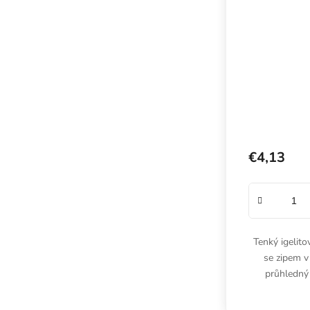
€4,13
Tenký igelit
se zipem v
průhledný 
nenáročné 
namočen