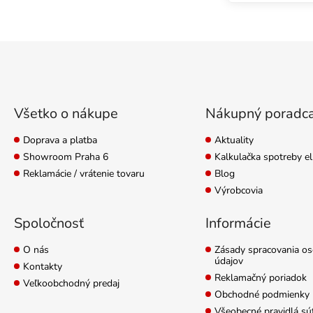
Zápätie
Všetko o nákupe
Nákupný poradc
Doprava a platba
Aktuality
Showroom Praha 6
Kalkulačka spotreby el
Reklamácie / vrátenie tovaru
Blog
Výrobcovia
Spoločnosť
Informácie
O nás
Zásady spracovania o
údajov
Kontakty
Reklamačný poriadok
Veľkoobchodný predaj
Obchodné podmienky
Všeobecné pravidlá sú