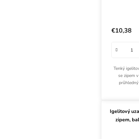
€10,38
Tenký igelit
se zipem v
průhledný 
nenáročné 
namočen
Igelitový uz
zipem, ba