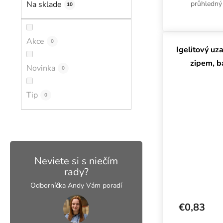
průhledný 
Na sklade
10
nenáročné 
namočen
Akce
0
Igelitový uz
zipem, b
Novinka
0
Tip
0
Neviete si s niečím
rady?
Odborníčka Andy Vám poradí
€0,83