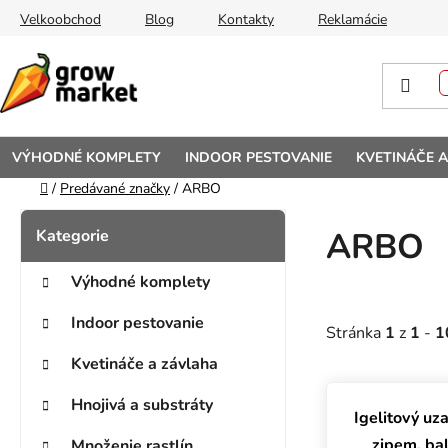
Prejsť na obsah
Velkoobchod
Blog
Kontakty
Reklamácie
VÝHODNÉ KOMPLETY
INDOOR PESTOVANIE
KVETINÁČE 
Domov
/
Predávané značky
/
ARBO
Bočný panel
Kategórie
Preskočiť kategórie
ARBO
Výhodné komplety
Indoor pestovanie
Stránka
1
z
1
-
1
Kvetináče a závlaha
Výpis prod
Hnojivá a substráty
Igelitový uz
zipem, ba
Množenie rastlín