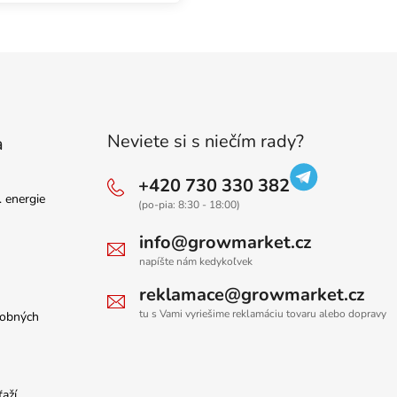
Ovládaci
Neviete si s niečím rady?
a
+420 730 330 382
. energie
(po-pia: 8:30 - 18:00)
info@growmarket.cz
napíšte nám kedykoľvek
reklamace@growmarket.cz
tu s Vami vyriešime reklamáciu tovaru alebo dopravy
sobných
ťaží