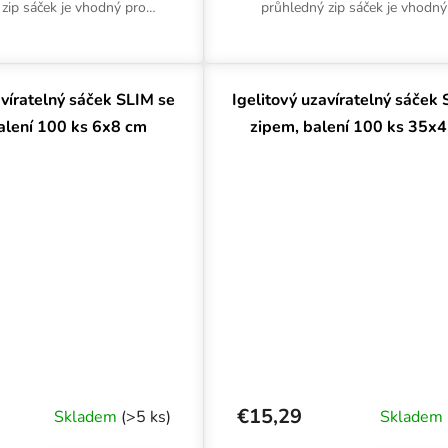
zip sáček je vhodný pro
průhledný zip sáček je vhodný
skladování. Ochrání před
nenáročné skladování. Ochrání
ím a mechanickým...
namočením a mechanickým.
avíratelný sáček SLIM se
Igelitový uzavíratelný sáček
alení 100 ks 6x8 cm
zipem, balení 100 ks 35x
€15,29
Skladem
(>5 ks)
Skladem