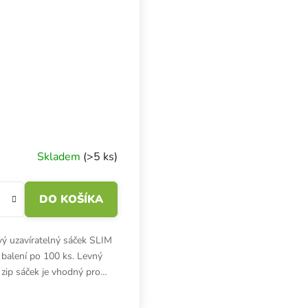
Skladem
(>5 ks)
DO KOŠÍKA
ový uzavíratelný sáček SLIM
 balení po 100 ks. Levný
zip sáček je vhodný pro
skladování. Ochrání před
ím a mechanickým...