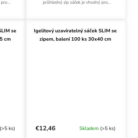
 pro
průhledný zip sáček je vhodný pro
 před
nenáročné skladování. Ochrání před
..
namočením a mechanickým...
 SLIM se
Igelitový uzavíratelný sáček SLIM se
45 cm
zipem, balení 100 ks 30x40 cm
€12,46
(>5 ks)
Skladem
(>5 ks)