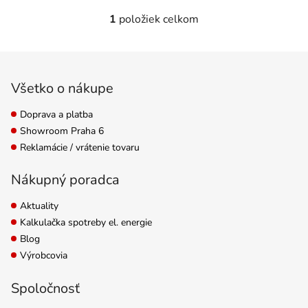
1
položiek celkom
Ovládacie prvky výpisu
Zápätie
Všetko o nákupe
Doprava a platba
Showroom Praha 6
Reklamácie / vrátenie tovaru
Nákupný poradca
Aktuality
Kalkulačka spotreby el. energie
Blog
Výrobcovia
Spoločnosť