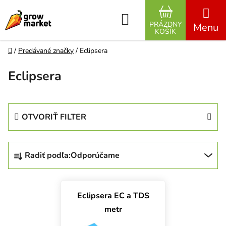
Prejsť na obsah
Hľadať
PRÁZDNY
NÁKUPNÝ K
KOŠÍK
Domov
/
Predávané značky
/
Eclipsera
Eclipsera
OTVORIŤ FILTER
Radenie produktov
Radiť podľa:
Odporúčame
Výpis produktov
Eclipsera EC a TDS
metr