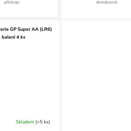
přístroje.
domácnosti.
terie GP Super AA (LR6)
- balení 4 ks
Skladem
(>5 ks)