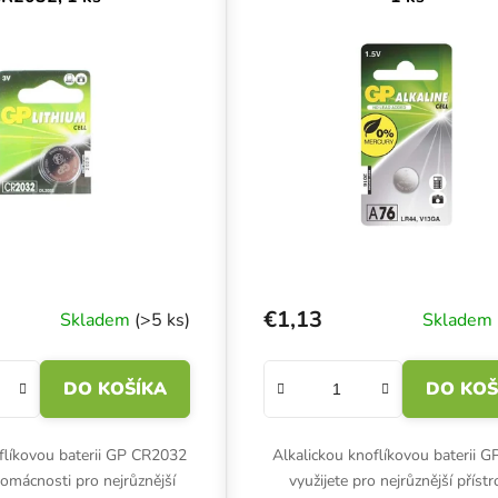
€1,13
Skladem
(>5 ks)
Skladem
DO KOŠÍKA
DO KOŠ
flíkovou baterii GP CR2032
Alkalickou knoflíkovou baterii 
domácnosti pro nejrůznější
využijete pro nejrůznější přístr