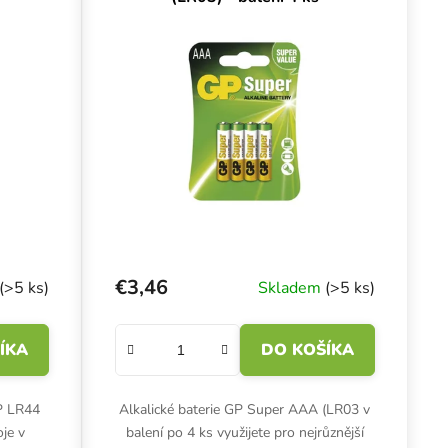
€3,46
(>5 ks)
Skladem
(>5 ks)
ÍKA
DO KOŠÍKA
GP LR44
Alkalické baterie GP Super AAA (LR03 v
oje v
balení po 4 ks využijete pro nejrůznější