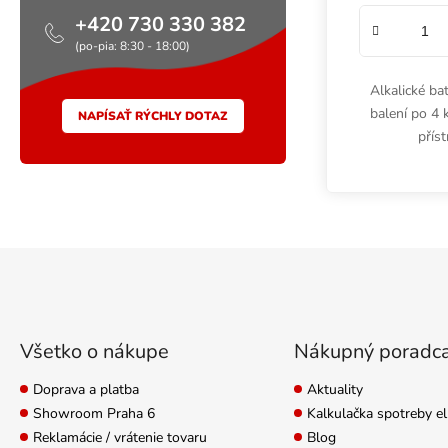
+420 730 330 382
(po-pia: 8:30 - 18:00)
Alkalické ba
balení po 4 k
NAPÍSAŤ RÝCHLY DOTAZ
přís
Zápätie
Všetko o nákupe
Nákupný poradc
Doprava a platba
Aktuality
Showroom Praha 6
Kalkulačka spotreby el
Reklamácie / vrátenie tovaru
Blog