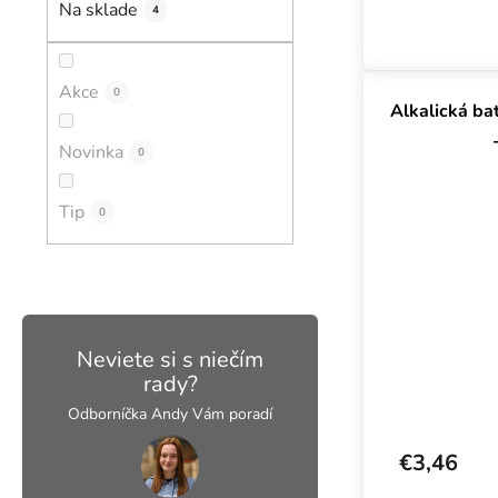
Na sklade
4
Akce
0
Alkalická ba
Novinka
0
Tip
0
Neviete si s niečím
rady?
Odborníčka Andy Vám poradí
€3,46