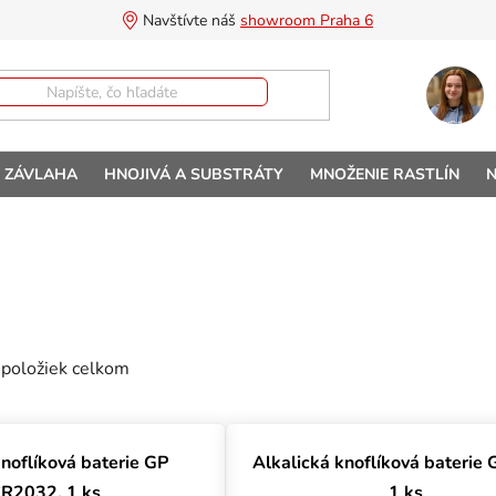
Navštívte náš 
showroom Praha 6
A ZÁVLAHA
HNOJIVÁ A SUBSTRÁTY
MNOŽENIE RASTLÍN
N
položiek celkom
uktov
knoflíková baterie GP
Alkalická knoflíková baterie
R2032, 1 ks
1 ks