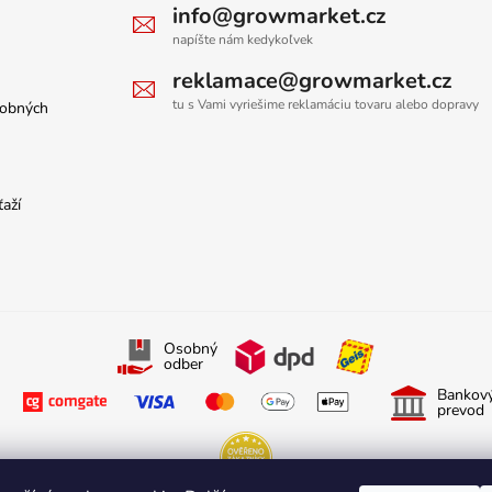
info@growmarket.cz
napíšte nám kedykoľvek
reklamace@growmarket.cz
tu s Vami vyriešime reklamáciu tovaru alebo dopravy
sobných
ťaží
Osobný
odber
Bankov
prevod