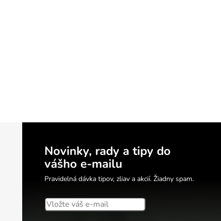
e prvky výpisu
Novinky, rady a tipy do
vášho e-mailu
Pravidelná dávka tipov, zliav a akcií. Žiadny spam.