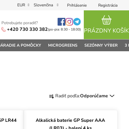
EUR
Slovenčina
Prihlásenie
Registrácia
Potrebujete poradiť?
NÁKUPN
+420 730 330 382
PRÁZDNY KOŠÍK
(po-pia: 8:30 - 18:00)
ÁRADIE A POMÔCKY
MICROGREENS
SEZÓNNY VÝBER
3
Radenie produktov
Radiť podľa:
Odporúčame
 GP LR44
Alkalická baterie GP Super AAA
(LR03) - balení 4 ks