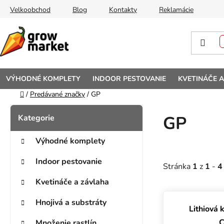
Prejsť na obsah
Velkoobchod
Blog
Kontakty
Reklamácie
VÝHODNÉ KOMPLETY
INDOOR PESTOVANIE
KVETINÁČE 
Domov
/
Predávané značky
/
GP
Bočný panel
Kategórie
Preskočiť kategórie
GP
Výhodné komplety
Indoor pestovanie
Stránka
1
z
1
-
4
Kvetináče a závlaha
Výpis prod
Hnojivá a substráty
Lithiová 
C
Množenie rastlín