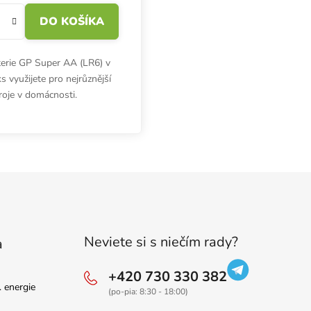
DO KOŠÍKA
terie GP Super AA (LR6) v
s využijete pro nejrůznější
troje v domácnosti.
Ovládaci
Neviete si s niečím rady?
a
+420 730 330 382
. energie
(po-pia: 8:30 - 18:00)