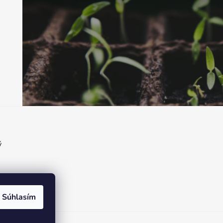
ý
Súhlasím