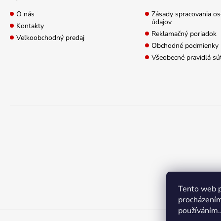
O nás
Zásady spracovania o
údajov
Kontakty
Reklamačný poriadok
Veľkoobchodný predaj
Obchodné podmienky
Všeobecné pravidlá sú
Tento web p
procházením
používáním.