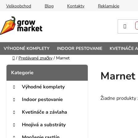
Prejsť na obsah
Velkoobchod
Blog
Kontakty
Reklamácie
VÝHODNÉ KOMPLETY
INDOOR PESTOVANIE
KVETINÁČE 
Domov
/
Predávané značky
/
Marnet
Bočný panel
Kategórie
Preskočiť kategórie
Marnet
Výhodné komplety
Žiadne produkty
Indoor pestovanie
Kvetináče a závlaha
Hnojivá a substráty
Množenie rastlín