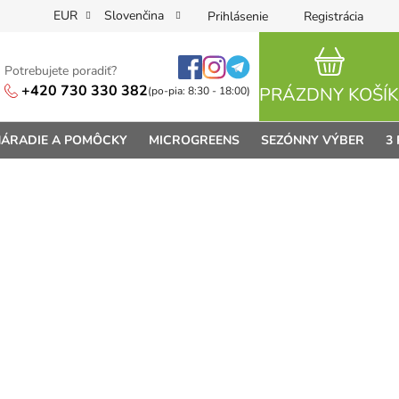
EUR
Slovenčina
Prihlásenie
Registrácia
Potrebujete poradiť?
NÁKUPN
+420 730 330 382
PRÁZDNY KOŠÍK
(po-pia: 8:30 - 18:00)
ÁRADIE A POMÔCKY
MICROGREENS
SEZÓNNY VÝBER
3