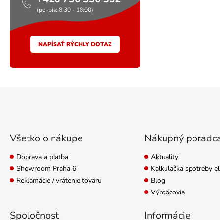
(po-pia: 8:30 - 18:00)
NAPÍSAŤ RÝCHLY DOTAZ
Zápätie
Všetko o nákupe
Nákupný poradc
Doprava a platba
Aktuality
Showroom Praha 6
Kalkulačka spotreby el
Reklamácie / vrátenie tovaru
Blog
Výrobcovia
Spoločnosť
Informácie