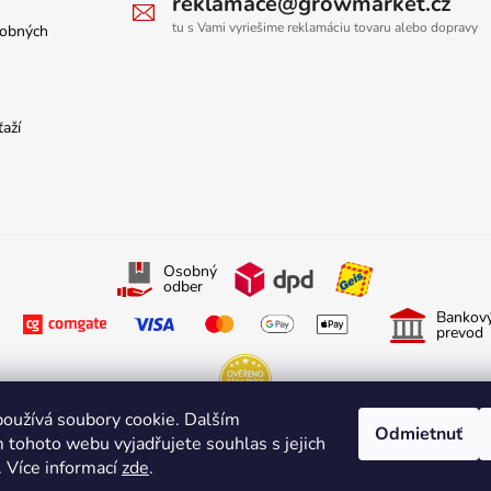
reklamace@growmarket.cz
tu s Vami vyriešime reklamáciu tovaru alebo dopravy
sobných
ťaží
Osobný
odber
Bankov
prevod
oužívá soubory cookie. Dalším
Odmietnuť
Sledujte nás na Facebooku
Sledujte nás na Instagrame
 tohoto webu vyjadřujete souhlas s jejich
. Více informací
zde
.