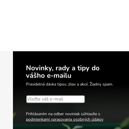
Novinky, rady a tipy do
vášho e-mailu
Pravidelná dávka tipov, zliav a akcií. Žiadny spam.
Prihlásením na odber noviniek súhlasíte s
podmienkami spracovania osobných údajov