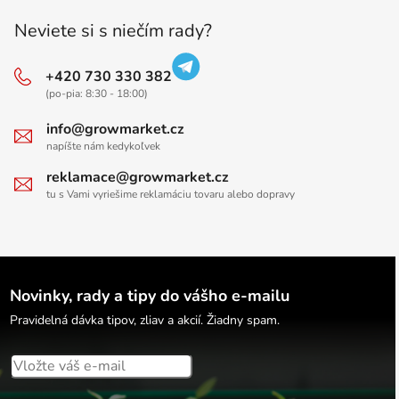
Neviete si s niečím rady?
+420 730 330 382
(po-pia: 8:30 - 18:00)
info@growmarket.cz
napíšte nám kedykoľvek
reklamace@growmarket.cz
tu s Vami vyriešime reklamáciu tovaru alebo dopravy
Novinky, rady a tipy do vášho e-mailu
Pravidelná dávka tipov, zliav a akcií. Žiadny spam.