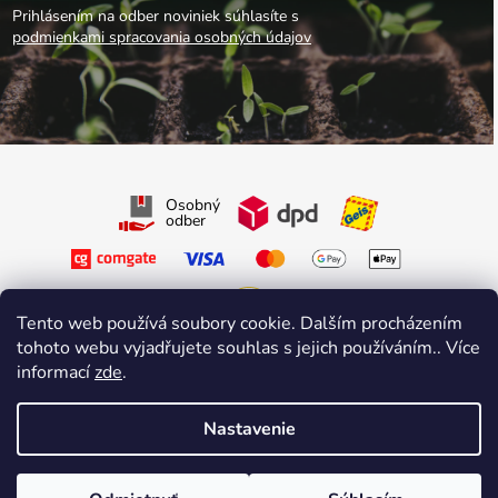
Prihlásením na odber noviniek súhlasíte s
podmienkami spracovania osobných údajov
Osobný
odber
Tento web používá soubory cookie. Dalším procházením
tohoto webu vyjadřujete souhlas s jejich používáním.. Více
Sledujte nás na Facebooku
informací
zde
.
Sledujte nás na Instagrame
Nastavenie
Vytvoril Shoptet Premium
&
sniperdesign.cz
Copyright 2026
Growmarket.cz
. Všetky práva vyhradené.