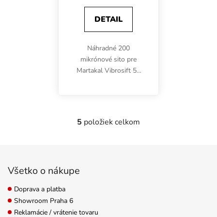
DETAIL
Náhradné 200
mikrónové sito pre
Martakal Vibrosift 5K
Automatic Dry Sifter.
Vyrobené z
nehrdzavejúcej ocele.
5
položiek celkom
Ovládacie prvky výpisu
Zápätie
Všetko o nákupe
Doprava a platba
Showroom Praha 6
Reklamácie / vrátenie tovaru