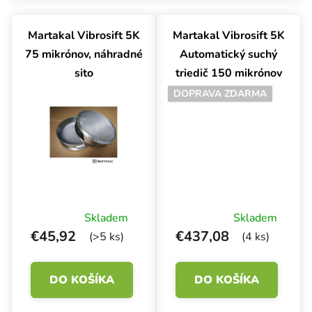
nehrdzavejúcej ocele.
nehrdzavejúcej ocele.
Martakal Vibrosift 5K
Martakal Vibrosift 5K
75 mikrónov, náhradné
Automatický suchý
sito
triedič 150 mikrónov
DOPRAVA ZDARMA
Skladem
Skladem
€45,92
€437,08
(>5 ks)
(4 ks)
DO KOŠÍKA
DO KOŠÍKA