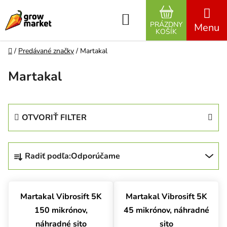
Prejsť na obsah
Hľadať
PRÁZDNY
NÁKUPNÝ K
KOŠÍK
Domov
/
Predávané značky
/
Martakal
Martakal
OTVORIŤ FILTER
Radenie produktov
Radiť podľa:
Odporúčame
Výpis produktov
Martakal Vibrosift 5K
Martakal Vibrosift 5K
150 mikrónov,
45 mikrónov, náhradné
náhradné sito
sito