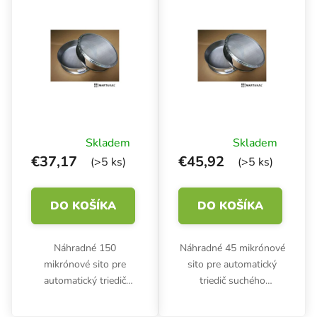
Skladem
Skladem
€37,17
€45,92
(>5 ks)
(>5 ks)
DO KOŠÍKA
DO KOŠÍKA
Náhradné 150
Náhradné 45 mikrónové
mikrónové sito pre
sito pre automatický
automatický triedič
triedič suchého
suchých látok Martakal
materiálu Martakal
Vibrosift 5K. Vyrobené z
Vibrosift 5K. Vyrobené z