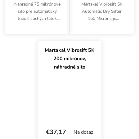
Náhradné 75 mikrónové
Martakal Vibrosift 5K
sito pre automatický
Automatic Dry Sifter
triedič suchých látok
150 Microns je
Martakal Vibrosift 5K.
elektrický peľový
Vyrobené z
extraktor s
nehrdzavejúcej ocele.
vymeniteľným sitom,
ktorý zabezpečuje čistú
Martakal Vibrosift 5K
a suchú extrakciu bez
200 mikrónov,
rozpúšťadiel a
náhradné sito
chemikálií.
€37,17
Na dotaz