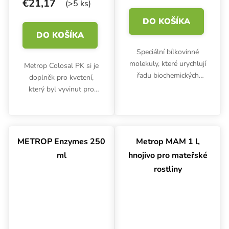
€21,17
(>5 ks)
DO KOŠÍKA
DO KOŠÍKA
Speciální bílkovinné
molekuly, které urychlují
Metrop Colosal PK si je
řadu biochemických
doplněk pro kvetení,
procesů při pěstování v
který byl vyvinut pro
jakémkoliv pěstebním
podporu tvorby a vývoje
médiu. Metrop Enzymes
květů při pěstování.
podporují tvorbu
kořenů, lepší využití
METROP Enzymes 250
Metrop MAM 1 l,
živin...
ml
hnojivo pro mateřské
rostliny