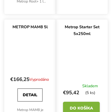
booster rastlinného
Metrop Root+ 1 l
pôvodu vhodný pre
povzbuzuje rozvoj
všetky pestovateľské
silného a zdravého
médiá. Zvyšuje
kořenového systému s
absorpciu živín,
bohatými kořenovými
METROP MAM8 5l
Metrop Starter Set
podporuje tvorbu
vlásky. Zvyšuje
5x250ml
zdravého...
odolnost, stimuluje...
€166,25
Vyprodáno
Skladem
€95,42
(5 ks)
DETAIL
DO KOŠÍKA
Metrop MAM8 je