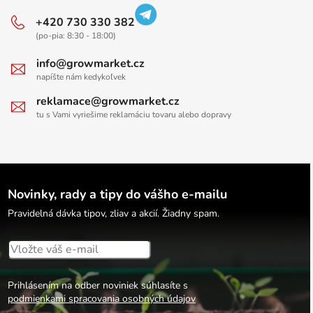
+420 730 330 382
(po-pia: 8:30 - 18:00)
info@growmarket.cz
napíšte nám kedykoľvek
reklamace@growmarket.cz
tu s Vami vyriešime reklamáciu tovaru alebo dopravy
Novinky, rady a tipy do vášho e-mailu
Pravidelná dávka tipov, zliav a akcií. Žiadny spam.
Prihlásením na odber noviniek súhlasíte s
podmienkami spracovania osobných údajov