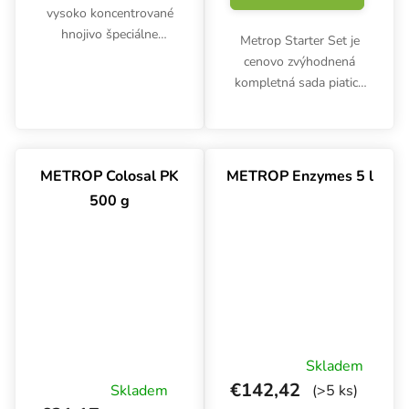
vysoko koncentrované
hnojivo špeciálne
Metrop Starter Set je
vyvinuté pre materské
cenovo zvýhodnená
rastliny a odrezky.
kompletná sada piatich
Obsahuje vyvážený
základných hnojív
pomer živín NPK 20-20-
Metrop. Balenie
8 a extrakt z morských
obsahuje prípravky pre
rias pre...
koreňový systém, rast,
METROP Colosal PK
METROP Enzymes 5 l
kvet aj celkovú ochranu
500 g
rastlín.
Skladem
€142,42
Skladem
(>5 ks)