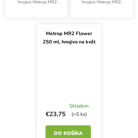
hnojivo Metrop MR2
hnojivo Metrop MR2
Flower 5 l na fázu
Flower 1 l na fázu
kvitnutia obsahuje
kvitnutia obsahuje
vysoko koncentrované
vysoko koncentrované
živiny NPK v pomere
živiny NPK v pomere
Metrop MR2 Flower
10-20-40 a dôležité
10-20-40 a dôležité
250 ml, hnojivo na květ
stopové prvky.
stopové prvky.
Podporuje vysoké...
Podporuje vysoké...
Skladem
€23,75
(>5 ks)
DO KOŠÍKA