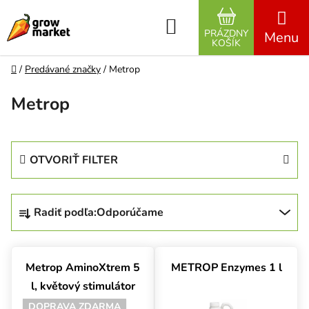
Prejsť na obsah
Hľadať
PRÁZDNY
NÁKUPNÝ K
KOŠÍK
Domov
/
Predávané značky
/
Metrop
Metrop
OTVORIŤ FILTER
Radenie produktov
Radiť podľa:
Odporúčame
Výpis produktov
Metrop AminoXtrem 5
METROP Enzymes 1 l
l, květový stimulátor
DOPRAVA ZDARMA