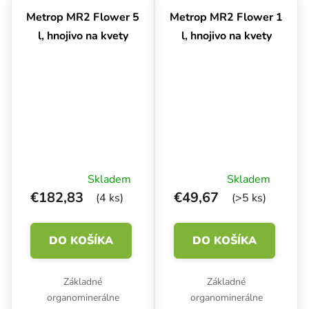
kompaktních květů a
zároveň posilňuje
Metrop MR2 Flower 5
Metrop MR2 Flower 1
těžkých plodů.
odolnosť voči hubám,
l, hnojivo na kvety
l, hnojivo na kvety
chorobám,...
Skladem
Skladem
€182,83
€49,67
(4 ks)
(>5 ks)
DO KOŠÍKA
DO KOŠÍKA
Základné
Základné
organominerálne
organominerálne