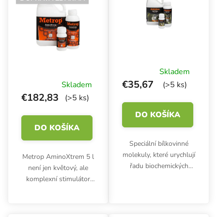
Skladem
€35,67
Skladem
(>5 ks)
€182,83
(>5 ks)
DO KOŠÍKA
DO KOŠÍKA
Speciální bílkovinné
molekuly, které urychlují
Metrop AminoXtrem 5 l
řadu biochemických
není jen květový, ale
procesů při pěstování v
komplexní stimulátor
jakémkoliv pěstebním
rostlin. Vysoce
médiu. Metrop Enzymes
koncentrovaný doplněk
podporují tvorbu
pro povzbuzení kvetení