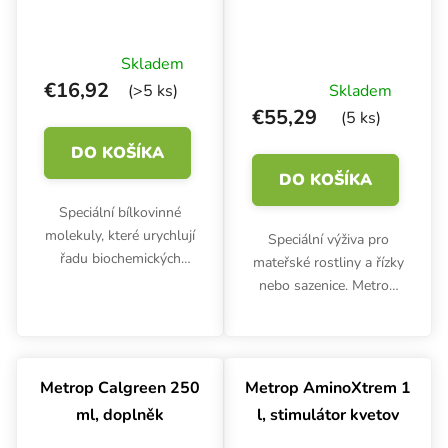
Skladem
€16,92
(>5 ks)
Skladem
€55,29
(5 ks)
DO KOŠÍKA
DO KOŠÍKA
Speciální bílkovinné
molekuly, které urychlují
Speciální výživa pro
řadu biochemických
mateřské rostliny a řízky
procesů při pěstování v
nebo sazenice. Metrop
jakémkoliv pěstebním
MAM 1 l obsahuje
médiu. Metrop Enzymes
všechny důležité makro
podporují tvorbu
a mikro prvky ve
kořenů, lepší využití
vyváženém poměru.
Metrop Calgreen 250
Metrop AminoXtrem 1
živin...
Revitalizuje, regeneruje.
ml, doplněk
l, stimulátor kvetov