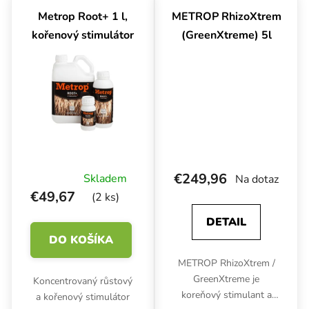
kořenů, lepší využití
také posiluje odolnost
Metrop Root+ 1 l,
METROP RhizoXtrem
živin...
pro plísním, nemocem,
kořenový stimulátor
(GreenXtreme) 5l
stresům.
€249,96
Skladem
Na dotaz
€49,67
(2 ks)
DETAIL
DO KOŠÍKA
METROP RhizoXtrem /
GreenXtreme je
Koncentrovaný růstový
koreňový stimulant a
a kořenový stimulátor