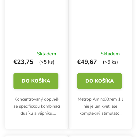
Skladem
Skladem
€23,75
€49,67
(>5 ks)
(>5 ks)
DO KOŠÍKA
DO KOŠÍKA
Koncentrovaný doplněk
Metrop AminoXtrem 1 l
se specifickou kombinací
nie je len kvet, ale
dusíku a vápníku.
komplexný stimulátor
Metrop Calgreen 250 ml
rastlín. Vysoko
posiluje buněčné stěny,
koncentrovaný doplnok
stimuluje tvorbu
na stimuláciu kvitnutia