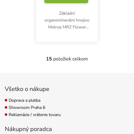
Základní
organominerální hnojivo
Metrop MR2 Flower
250 ml na květovou fázi
obsahuje vysoce
koncentrované NPK
živiny v poměru 10-20-
15
položiek celkom
Ovládacie prvky výpisu
40 a důležité stopové
prvky. Podporuje
Zápätie
velkou...
Všetko o nákupe
Doprava a platba
Showroom Praha 6
Reklamácie / vrátenie tovaru
Nákupný poradca