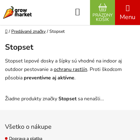
Prejsť na obsah
Hľadať
PRÁZDNY
NÁKUPNÝ K
KOŠÍK
Domov
/
Predávané značky
/
Stopset
Stopset
Stopset lepové dosky a šípky sú vhodné na indoor aj
outdoor pestovanie a
ochranu rastlín
. Proti škodcom
pôsobia
preventívne aj aktívne
.
Žiadne produkty značky
Stopset
sa nenašli...
Zápätie
Všetko o nákupe
Doprava a platba