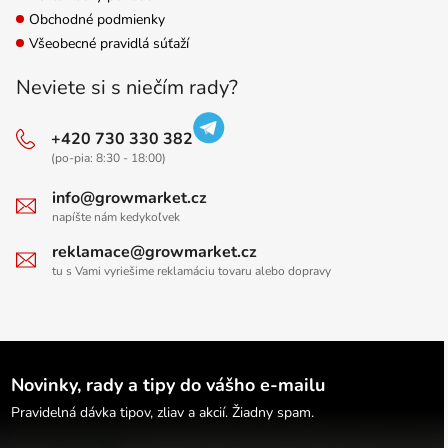
Obchodné podmienky
Všeobecné pravidlá súťaží
Neviete si s niečím rady?
+420 730 330 382
(po-pia: 8:30 - 18:00)
info@growmarket.cz
napíšte nám kedykoľvek
reklamace@growmarket.cz
tu s Vami vyriešime reklamáciu tovaru alebo dopravy
Novinky, rady a tipy do vášho e-mailu
Pravidelná dávka tipov, zliav a akcií. Žiadny spam.