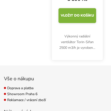
VLOŽIT DO KOŠÍKU
Výkonný radiální
ventilátor Torin-Sifan
2500 m3/h je vyroben z
galvanizované oceli.
Garantuje bezpečný
provoz po dlouhou
Zápatí
dobu.
Vše o nákupu
Doprava a platba
Showroom Praha 6
Reklamace / vrácení zboží