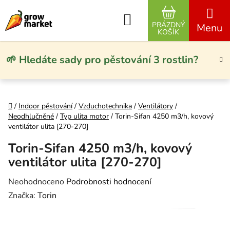
Přejít na obsah
Hledat
PRÁZDNÝ
NÁKUPNÍ KO
KOŠÍK
🌱 Hledáte sady pro pěstování 3 rostlin?
Domů
/
Indoor pěstování
/
Vzduchotechnika
/
Ventilátory
/
Neodhlučněné
/
Typ ulita motor
/
Torin-Sifan 4250 m3/h, kovový
ventilátor ulita [270-270]
Torin-Sifan 4250 m3/h, kovový
ventilátor ulita [270-270]
Průměrné hodnocení produktu je 0,0 z 5 hvězdiček.
Neohodnoceno
Podrobnosti hodnocení
Značka:
Torin