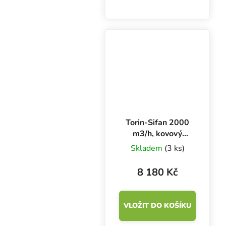
galvanizované oceli.
Garantuje bezpečný
provoz po dlouhou
dobu.
Torin-Sifan 2000
m3/h, kovový
ventilátor ulita
Skladem
(3 ks)
[241-181]
8 180 Kč
VLOŽIT DO KOŠÍKU