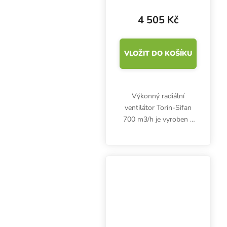
[DDN 524-700]
4 505 Kč
VLOŽIT DO KOŠÍKU
Výkonný radiální
ventilátor Torin-Sifan
700 m3/h je vyroben z
galvanizované oceli.
Garantuje bezpečný
provoz po dlouhou
dobu.