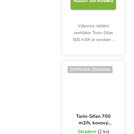
VLOŽIT DO KOŠÍKU
Výkonný radiální
ventilátor Torin-Sifan
500 m3/h je vyroben z
galvanizované oceli.
Garantuje bezpečný
provoz po dlouhou
dobu.
DOPRAVA ZDARMA
Torin-Sifan 700
m3/h, kovový
ventilátor ulita
Skladem
(2 ks)