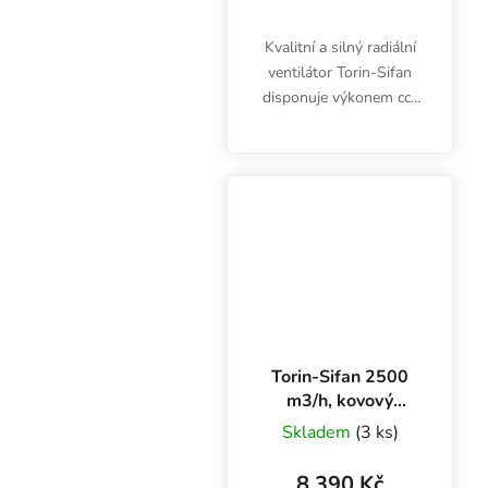
Kvalitní a silný radiální
ventilátor Torin-Sifan
disponuje výkonem cca
2000 m3/h a byl vyvinut
pro náročný nonstop
provoz. Vysoce
spolehlivý ventilátor
Ulita je určen k
zaboxování.
Torin-Sifan 2500
m3/h, kovový
ventilátor ulita
Skladem
(3 ks)
[241-241]
8 390 Kč