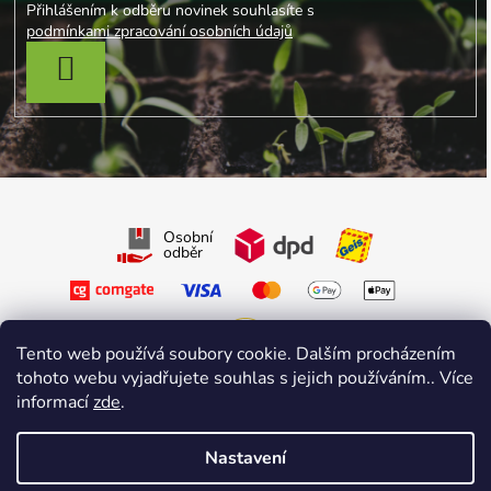
Přihlášením k odběru novinek souhlasíte s
podmínkami zpracování osobních údajů
PŘIHLÁSIT SE
Osobní
odběr
Tento web používá soubory cookie. Dalším procházením
tohoto webu vyjadřujete souhlas s jejich používáním.. Více
Sledujte nás na Facebooku
informací
zde
.
Sledujte nás na Instagramu
Nastavení
Vytvořil Shoptet Premium
&
sniperdesign.cz