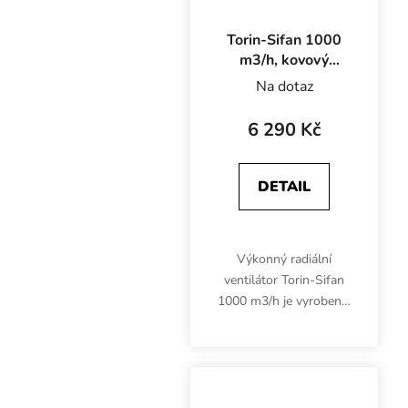
Torin-Sifan 1000
m3/h, kovový
ventilátor ulita
Na dotaz
[SN3 3JB]
6 290 Kč
DETAIL
Výkonný radiální
ventilátor Torin-Sifan
1000 m3/h je vyroben z
galvanizované oceli.
Garantuje bezpečný
provoz po dlouhou
dobu.