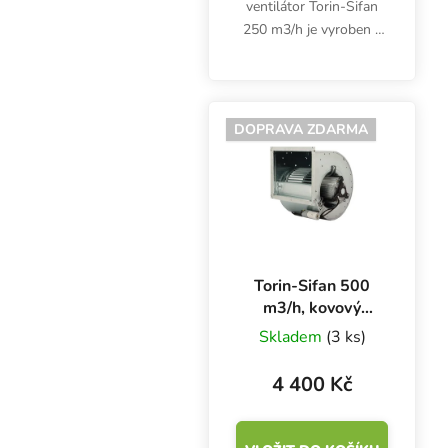
ventilátor Torin-Sifan
250 m3/h je vyroben z
galvanizované oceli.
Garantuje bezpečný
provoz po dlouhou
dobu.
DOPRAVA ZDARMA
Torin-Sifan 500
m3/h, kovový
ventilátor ulita
Skladem
(3 ks)
[DDN 524-800]
4 400 Kč