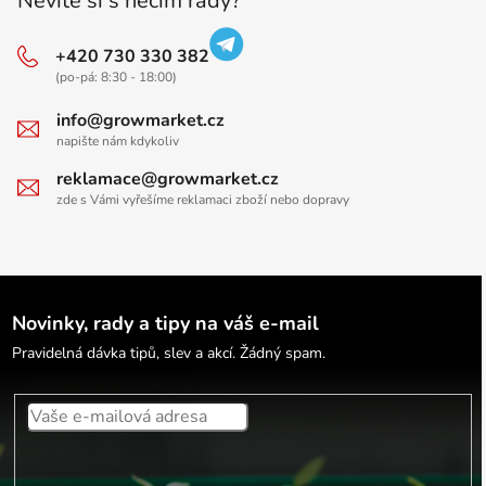
Nevíte si s něčím rady?
+420 730 330 382
(po-pá: 8:30 - 18:00)
info@growmarket.cz
napište nám kdykoliv
reklamace@growmarket.cz
zde s Vámi vyřešíme reklamaci zboží nebo dopravy
Novinky, rady a tipy na váš e-mail
Pravidelná dávka tipů, slev a akcí. Žádný spam.