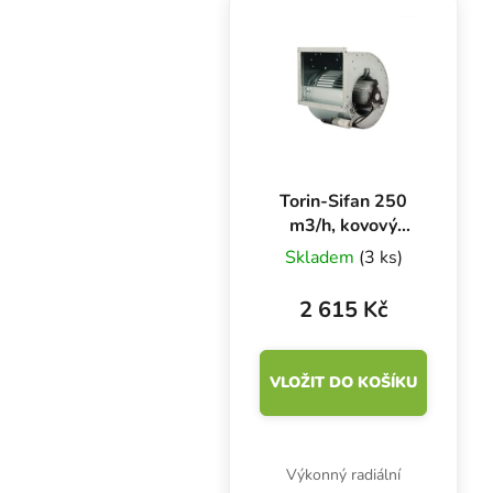
Torin-Sifan 250
m3/h, kovový
ventilátor ulita
Skladem
(3 ks)
[DDN 408-400]
2 615 Kč
VLOŽIT DO KOŠÍKU
Výkonný radiální