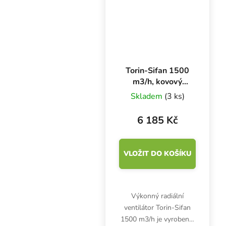
Torin-Sifan 1500
m3/h, kovový
ventilátor ulita
Skladem
(3 ks)
[DDN 200-180]
6 185 Kč
VLOŽIT DO KOŠÍKU
Výkonný radiální
ventilátor Torin-Sifan
1500 m3/h je vyroben z