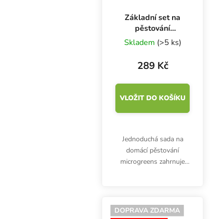
Základní set na
pěstování
microgreens,
Skladem
(>5 ks)
Hempflax
289 Kč
VLOŽIT DO KOŠÍKU
Jednoduchá sada na
domácí pěstování
microgreens zahrnuje
celkem 3 podmisky
Garland o rozměrech
56x28x3 cm (z toho 1 s
drenáží) a konopnou
DOPRAVA ZDARMA
rohož Hempflax o