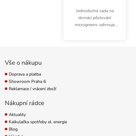
Jednoduchá sada na
domácí pěstování
microgreens zahrnuje
celkem 3 podmisky
Garland o rozměrech
56x28x3 cm (z toho 1 s
Zápatí
drenáží) a pěstební
médium z rockwoolu,
Vše o nákupu
Grodan Cress Plate.
Doprava a platba
Showroom Praha 6
Reklamace / vrácení zboží
Nákupní rádce
Aktuality
Kalkulačka spotřeby el. energie
Blog