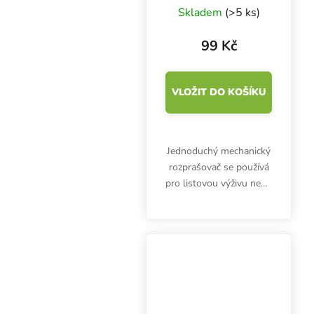
rozprašovač,
Skladem
(>5 ks)
objem 1 l
99 Kč
VLOŽIT DO KOŠÍKU
Jednoduchý mechanický
rozprašovač se používá
pro listovou výživu nebo
postřiky proti škůdcům.
Ruční sprejovač
Aquaking má objem 1
litr.