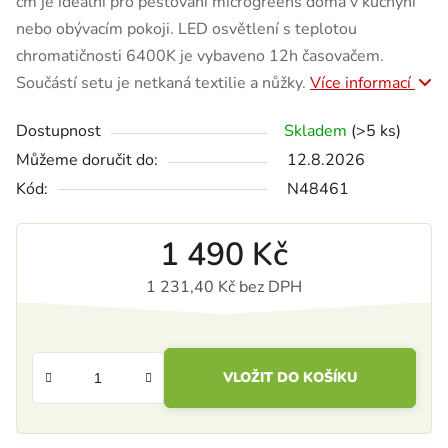
cm je ideální pro pěstování microgreens doma v kuchyni
nebo obývacím pokoji. LED osvětlení s teplotou
chromatičnosti 6400K je vybaveno 12h časovačem.
Součástí setu je netkaná textilie a nůžky.
Více informací
Dostupnost
Skladem
(>5 ks)
Můžeme doručit do:
12.8.2026
Kód:
N48461
1 490 Kč
1 231,40 Kč bez DPH
Měrná cena:
VLOŽIT DO KOŠÍKU