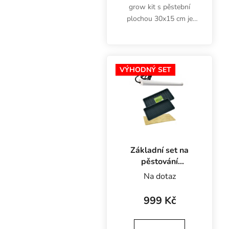
grow kit s pěstební
plochou 30x15 cm je
ideální pro pěstování
microgreens doma v
kuchyni nebo obývacím
pokoji. LED osvětlení s
VÝHODNÝ SET
teplotou chromatičnosti
6400K...
Základní set na
pěstování
microgreens s LED
Na dotaz
osvětlením,
rockwool Grodan
999 Kč