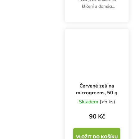
klíčení a domácí
pěstování microgreens.
Klíčky jsou bohaté na
vitamíny (A, B1, B2, C,
E) a minerály železo,
draslík, vápník, hořčík,...
Červené zelí na
microgreens, 50 g
Skladem
(>5 ks)
90 Kč
VLOŽIT DO KOŠÍKU