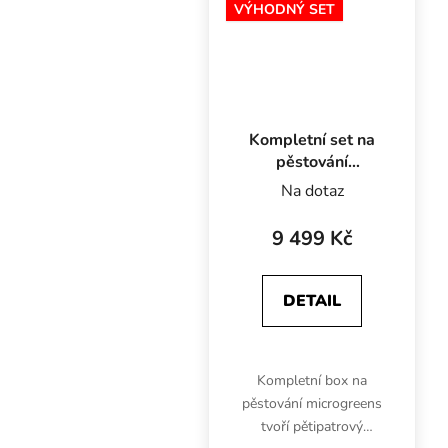
VÝHODNÝ SET
rozměrech 50x24 cm..
Kompletní set na
pěstování
microgreens,
Na dotaz
60x40x200 cm
9 499 Kč
DETAIL
Kompletní box na
pěstování microgreens
tvoří pětipatrový