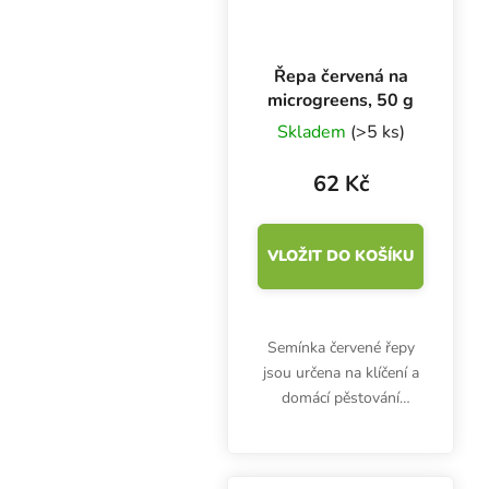
Řepa červená na
microgreens, 50 g
Skladem
(>5 ks)
62 Kč
VLOŽIT DO KOŠÍKU
Semínka červené řepy
jsou určena na klíčení a
domácí pěstování
microgreens. Klíčky jsou
bohaté na vitamíny (A,
B1, B2, B3, B5, B6, C) a