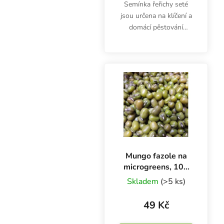
Semínka řeřichy seté
jsou určena na klíčení a
domácí pěstování
microgreens. Klíčky jsou
bohaté na vitamíny (A,
B6, B12, C, D) a
minerály vápník, fosfor,
železo, hořčík a...
Mungo fazole na
microgreens, 100
g
Skladem
(>5 ks)
49 Kč