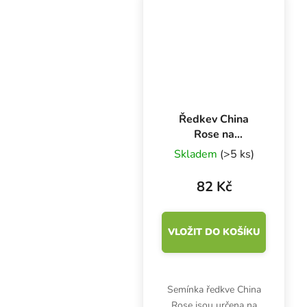
minerály vápník, železo,
hořčík, fosfor,...
Ředkev China
Rose na
microgreens, 100
Skladem
(>5 ks)
g
82 Kč
VLOŽIT DO KOŠÍKU
Semínka ředkve China
Rose jsou určena na