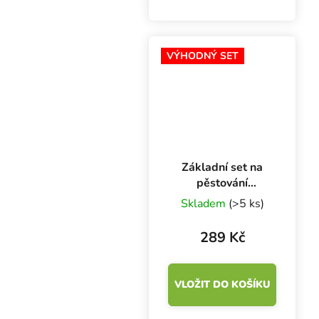
propagátor ProBox,
osvětlení GENT G-LED
s modrým spektrem,
plastové podmisky,
VÝHODNÝ SET
rozprašovač, mechanické
spínací hodiny a...
Základní set na
pěstování
microgreens,
Skladem
(>5 ks)
rockwool Grodan
289 Kč
VLOŽIT DO KOŠÍKU