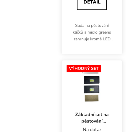
DETAIL
Sada na pěstování
klíčků a micro greens
zahrnuje kromě LED
svítidla 26W na růst
také 3 podmisky
Garland o rozměrech
56x28x3 cm (z toho 1 s
VÝHODNÝ SET
drenáží) a pěstební
médium z...
Základní set na
pěstování
microgreens s LED
Na dotaz