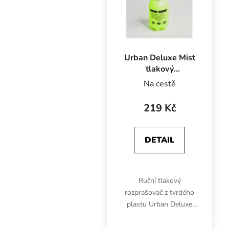
Urban Deluxe Mist
tlakový
rozprašovač,
Na cestě
objem 2 l
219 Kč
DETAIL
Ruční tlakový
rozprašovač z tvrdého
plastu Urban Deluxe
Mist má objem 2 litry.
Vhodný pro urban