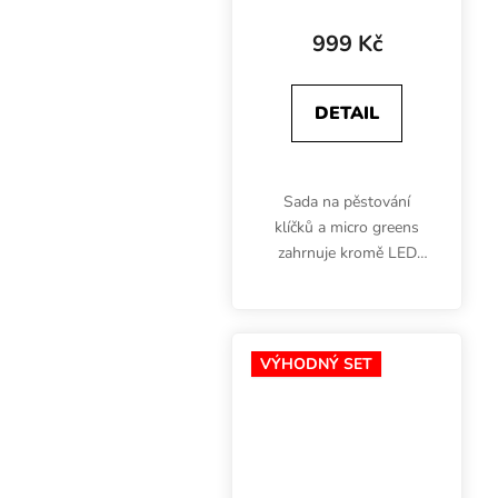
osvětlením,
Hempflax
999 Kč
DETAIL
Sada na pěstování
klíčků a micro greens
zahrnuje kromě LED
svítidla s příkonem 26W
a světelným spektrem
na růst také 3 podmisky
Garland o rozměrech
VÝHODNÝ SET
56x28x3 cm (z toho 1
s...