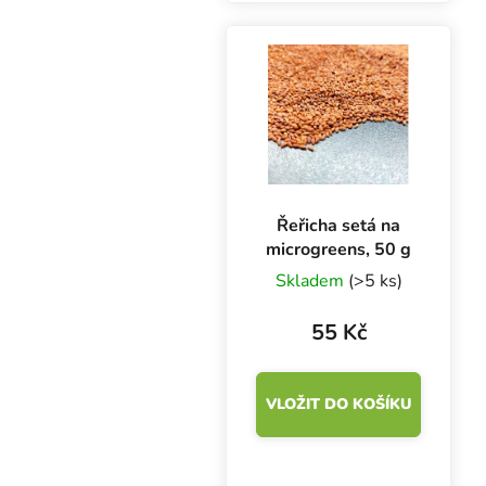
growing i pěstování
venku.
Řeřicha setá na
microgreens, 50 g
Skladem
(>5 ks)
55 Kč
VLOŽIT DO KOŠÍKU