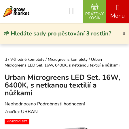
Přejít na obsah
Hledat
PRÁZDNÝ
NÁKUPNÍ KO
KOŠÍK
🌱 Hledáte sady pro pěstování 3 rostlin?
Domů
/
Výhodné komplety
/
Microgreens komplety
/
Urban
Microgreens LED Set, 16W, 6400K, s netkanou textilií a nůžkami
Urban Microgreens LED Set, 16W,
6400K, s netkanou textilií a
nůžkami
Průměrné hodnocení produktu je 0,0 z 5 hvězdiček.
Neohodnoceno
Podrobnosti hodnocení
Značka:
URBAN
VÝHODNÝ SET