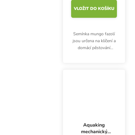
VLOŽIT DO KOŠÍKU
Semínka mungo fazolí
jsou určena na klíčení a
domácí pěstování
microgreens. Klíčky jsou
bohaté hlavně na
vitamíny (B1, B2, B3,
B12, A, E, C) a minerály
železo, fosfor, vápník,...
Aquaking
mechanický