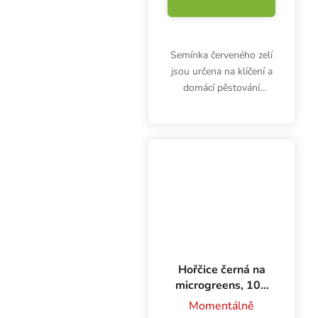
Semínka červeného zelí
jsou určena na klíčení a
domácí pěstování
microgreens. Klíčky jsou
bohaté na vitamíny (A,
C, B, E, K) a minerály
vápník, hořčík, draslík.
Balení obsahuje...
Hořčice černá na
microgreens, 100
g
Momentálně