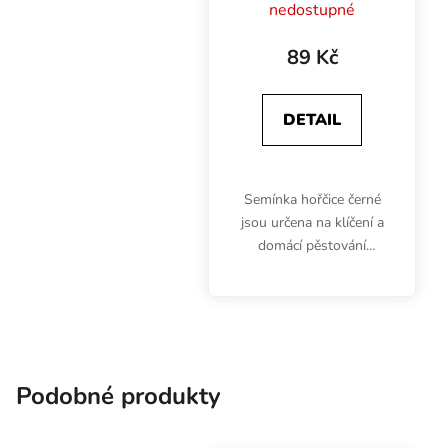
nedostupné
89 Kč
DETAIL
Semínka hořčice černé
jsou určena na klíčení a
domácí pěstování
microgreens. Výhonky
jsou bohaté hlavně na
uhlohydráty, vitamíny
(A, B, C, E, K) a minerály
vápník, železo,...
Podobné produkty