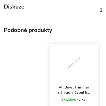
Diskuze
Podobné produkty
VF Bowl Trimmer
náhradní čepel ke
střihači 50 cm, 2
Skladem
(3 ks)
ks