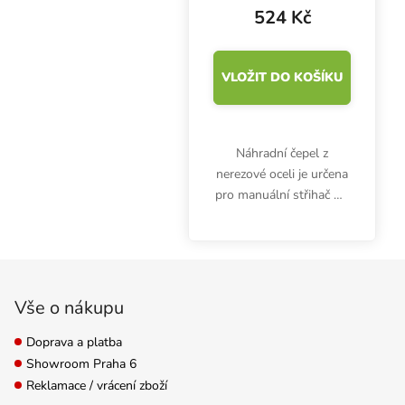
524 Kč
VLOŽIT DO KOŠÍKU
Náhradní čepel z
nerezové oceli je určena
pro manuální střihač VF
Bowl Trimmer 50 cm. V
balení jsou 2 kusy.
Zápatí
Vše o nákupu
Doprava a platba
Showroom Praha 6
Reklamace / vrácení zboží