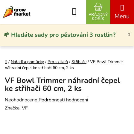
Přejít na obsah
Hledat
PRÁZDNÝ
NÁKUPNÍ KO
KOŠÍK
🌱 Hledáte sady pro pěstování 3 rostlin?
Domů
/
Nářadí a pomůcky
/
Pro sklizeň
/
Střihače
/
VF Bowl Trimmer
náhradní čepel ke střihači 60 cm, 2 ks
VF Bowl Trimmer náhradní čepel
ke střihači 60 cm, 2 ks
Průměrné hodnocení produktu je 0,0 z 5 hvězdiček.
Neohodnoceno
Podrobnosti hodnocení
Značka:
VF