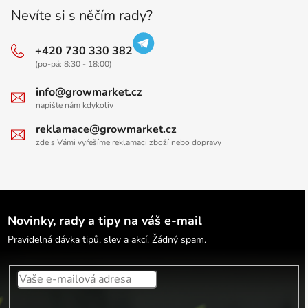
Nevíte si s něčím rady?
+420 730 330 382
(po-pá: 8:30 - 18:00)
info@growmarket.cz
napište nám kdykoliv
reklamace@growmarket.cz
zde s Vámi vyřešíme reklamaci zboží nebo dopravy
Novinky, rady a tipy na váš e-mail
Pravidelná dávka tipů, slev a akcí. Žádný spam.