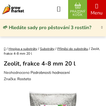
Přejít na obsah
Hledat
PRÁZDNÝ
NÁKUPNÍ KO
KOŠÍK
🌱 Hledáte sady pro pěstování 3 rostlin?
Domů
/
Hnojiva a substráty
/
Substráty
/
Příměsi do substrátu
/
Zeolit,
frakce 4-8 mm 20 l
Zeolit, frakce 4-8 mm 20 l
Průměrné hodnocení produktu je 0,0 z 5 hvězdiček.
Neohodnoceno
Podrobnosti hodnocení
Značka:
Rosteto