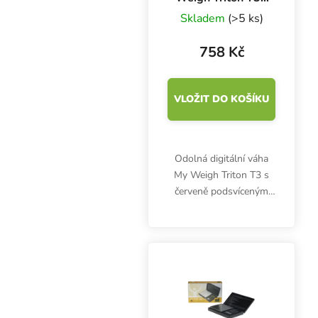
400 g x 0.01 g
Skladem
(>5 ks)
758 Kč
VLOŽIT DO KOŠÍKU
Odolná digitální váha
My Weigh Triton T3 s
červeně podsvíceným
displejem umožňuje
vážení s maximálním
zatížením 400 g a
rozlišením 0.01 g.
Přesná váha včetně
baterií.