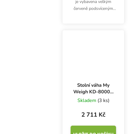
je vybavena velkým
červeně podsvíceným
displejem a vážicí
plochou z nerezové
oceli. Umožňuje
přepínání měrných
jednotek pro vážení a
provoz bez baterií...
Stolní váha My
Weigh KD-8000 -
8 kg x 1 g
Skladem
(3 ks)
2 711 Kč