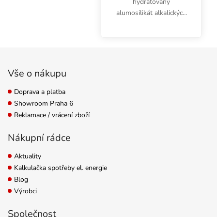
hydratovaný
alumosilikát alkalických
kovů a kovů alkalických
zemin Ca, K, Na, Mg
přírodního původu.
Zápatí
Používá se jako příměs
do pěstebních
Vše o nákupu
substrátů, při...
Doprava a platba
Showroom Praha 6
Reklamace / vrácení zboží
Nákupní rádce
Aktuality
Kalkulačka spotřeby el. energie
Blog
Výrobci
Společnost