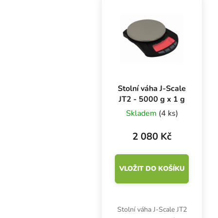
drobných předmětů a
věcí s maximální
hmotností 0.5 kg.
Stolní váha J-Scale
JT2 - 5000 g x 1 g
Skladem
(4 ks)
2 080 Kč
VLOŽIT DO KOŠÍKU
Stolní váha J-Scale JT2