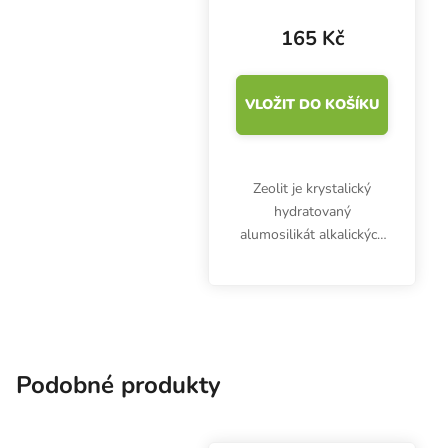
165 Kč
VLOŽIT DO KOŠÍKU
Zeolit je krystalický
hydratovaný
alumosilikát alkalických
kovů a kovů alkalických
zemin Ca, K, Na, Mg
přírodního původu.
Používá se jako příměs
do pěstebních
substrátů, při...
Podobné produkty