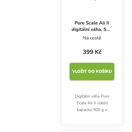
Pure Scale Ali II
digitální váha, 500
g x 0.1 g
Na cestě
399 Kč
VLOŽIT DO KOŠÍKU
Digitální váha Pure
Scale Ali II nabízí
kapacitu 500 g a
přesnost 0.1 g. Ideální
pomocník při vážení
potravin, bylinek nebo