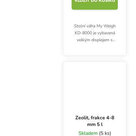
VLOŽIT DO KOŠÍKU
Stolní váha My Weigh
KD-8000 je vybavená
velkým displejem s
vypínatelným
podsvícením a
odstranitelným
ochranným krytem pro
práci v nečistém
prostředí. S funkcí...
Zeolit, frakce 4-8
mm 5 l
Skladem
(5 ks)