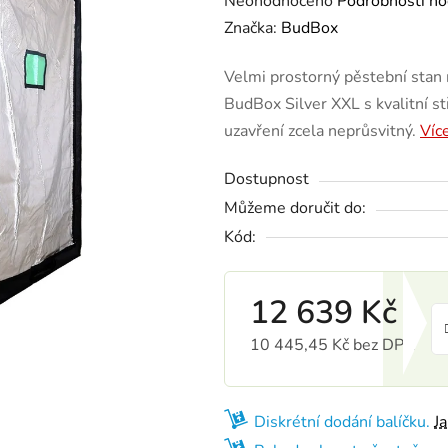
Neohodnoceno
Podrobnosti ho
Značka:
BudBox
Velmi prostorný pěstební stan 
BudBox Silver XXL s kvalitní st
uzavření zcela neprůsvitný.
Víc
Dostupnost
Můžeme doručit do:
Kód:
12 639 Kč
10 445,45 Kč bez DPH
Měrná cena:
Diskrétní dodání balíčku.
J