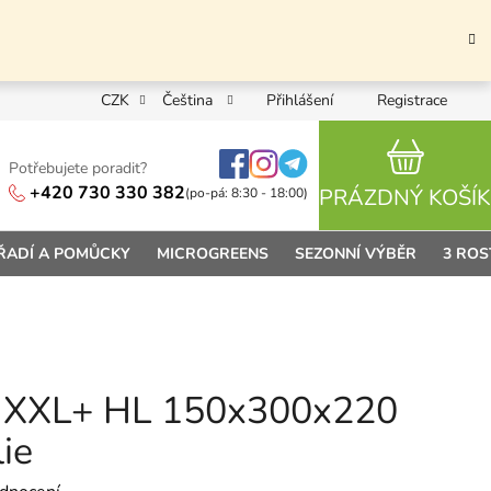
CZK
Čeština
Přihlášení
Registrace
Potřebujete poradit?
NÁKUPN
+420 730 330 382
PRÁZDNÝ KOŠÍK
(po-pá: 8:30 - 18:00)
ŘADÍ A POMŮCKY
MICROGREENS
SEZONNÍ VÝBĚR
3 ROS
r XXL+ HL 150x300x220
lie
 0,0 z 5 hvězdiček.