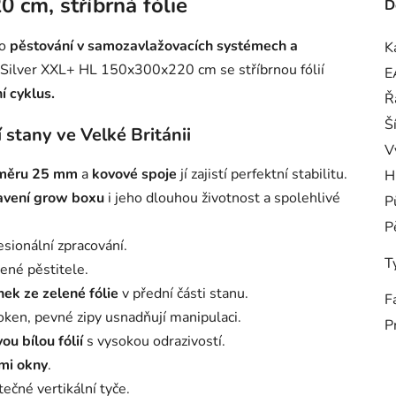
cm, stříbrná fólie
D
ro
pěstování v samozavlažovacích systémech a
K
 Silver XXL+ HL 150x300x220 cm se stříbrnou fólií
E
í cyklus.
Ř
Š
stany ve Velké Británii
V
růměru 25 mm
a
kovové spoje
jí zajistí perfektní stabilitu.
H
tavení grow boxu
i jeho dlouhou životnost a spolehlivé
P
P
esionální zpracování.
T
šené pěstitele.
ek ze zelené fólie
v přední části stanu.
F
ken, pevné zipy usnadňují manipulaci.
P
u bílou fólií
s vysokou odrazivostí.
mi okny
.
ečné vertikální tyče.