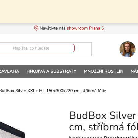
Navštivte náš 
showroom Praha 6
 ZÁVLAHA
HNOJIVA A SUBSTRÁTY
MNOŽENÍ ROSTLIN
NÁ
BudBox Silver XXL+ HL 150x300x220 cm, stříbrná fólie
BudBox Silve
cm, stříbrná fó
Průměrné hodnocení produktu je