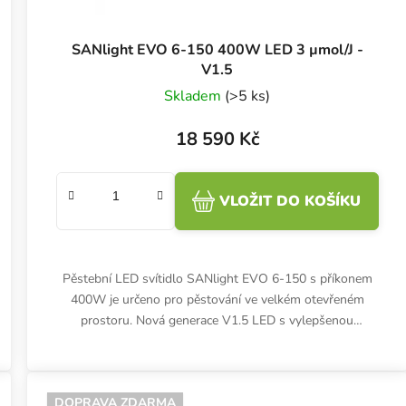
SANlight EVO 6-150 400W LED 3 µmol/J -
V1.5
Skladem
(>5 ks)
18 590 Kč
VLOŽIT DO KOŠÍKU
Pěstební LED svítidlo SANlight EVO 6-150 s příkonem
400W je určeno pro pěstování ve velkém otevřeném
prostoru. Nová generace V1.5 LED s vylepšenou
sekundární optikou poskytuje...
DOPRAVA ZDARMA