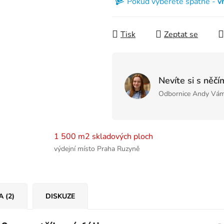
Pokud vyberete špatně -
v
Tisk
Zeptat se
Nevíte si s něčí
Odbornice Andy Vám
1 500 m2 skladových ploch
výdejní místo Praha Ruzyně
A (2)
DISKUZE