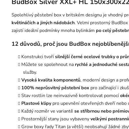
BudBox Silver XXL+ HL 150x300x220 
Spolehlivý pěstební box v britském designu je vhodný p
květináčích a jiných nádobách
. Velmi prostorný BudBox
zajistí ideální podmínky mnoha bylinkám
po celý pěstebn
12 důvodů, proč jsou BudBox nejoblíbenější 
Konstrukci tvoří
silnější černé ocelové trubky o p
Můžete se spolehnout na
rychlé a jednoduché ses
služby.
Vysoká kvalita komponentů
, moderní design a prof
100% neprůsvitný pěstební box
pro začínající i zku
Stav rostlin lze neinvazivně kontrolovat pomocí
okén
Plastové klipy
pro upevnění otevřených dveří nebo o
Každý rozměr ve variantě
se stříbrnou nebo prémiovo
Prostornější stany jsou vybaveny
velkými postranní
Grow boxy řady Titan (a větší) neobsahují žádné zbyt