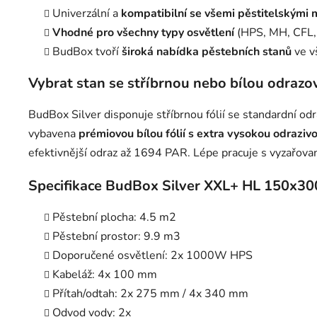
Univerzální a
kompatibilní se všemi pěstitelskými
Vhodné pro všechny typy osvětlení
(HPS, MH, CFL,
BudBox tvoří
široká nabídka pěstebních stanů
ve v
Vybrat stan se stříbrnou nebo bílou odrazov
BudBox Silver disponuje stříbrnou fólií se standardní od
vybavena
prémiovou bílou fólií s extra vysokou odrazivo
efektivnější odraz až 1694 PAR. Lépe pracuje s vyzařov
Specifikace BudBox Silver XXL+ HL 150x3
Pěstební plocha: 4.5 m2
Pěstební prostor: 9.9 m3
Doporučené osvětlení: 2x 1000W HPS
Kabeláž: 4x 100 mm
Přítah/odtah: 2x 275 mm / 4x 340 mm
Odvod vody: 2x