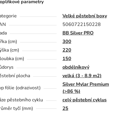
oplňkové parametry
ategorie
Velké pěstební boxy
AN
5060722150228
ada
BB Silver PRO
ířka (cm)
300
ýška (cm)
220
loubka (cm)
150
ůdorys
obdélníkový
ěstební plocha
velká (3 - 8.9 m2)
Silver Mylar Premium
yp fólie (odrazivost)
(>86 %)
áze pěstebního cyklu
celý pěstební cyklus
růměr tyčí (mm)
25