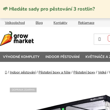
Přejít na obsah
🌱 Hledáte sady pro pěstování 3 rostlin?
Velkoobchod
Blog
Kontakty
Reklamace
VÝHODNÉ KOMPLETY
INDOOR PĚSTOVÁNÍ
KVĚTINÁČE A
Domů
/
Indoor pěstování
/
Pěstební boxy a fólie
/
Pěstební boxy
/
Velké
/
DOPRAVA ZDARMA