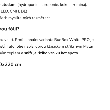
 metodami
(hydroponie, aeroponie, kokos, zemina).
 LED, CMH, DE)
šech myslitelných rozměrech.
ou fólií?
razivostí. Profesionální varianta BudBox White PRO je
stí
. Tato fólie nabízí oproti klasickým stříbrným Mylar
aným teplem a
snižuje riziko vzniku hot spots
.
00x220 cm