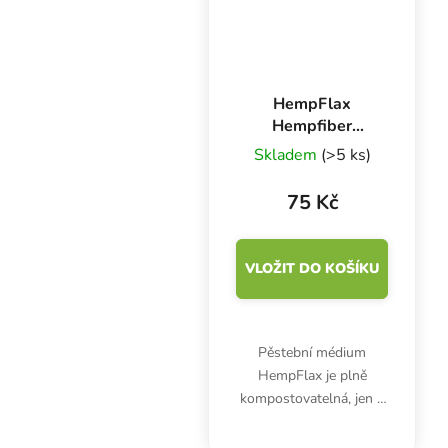
HempFlax
Hempfiber
konopná rohož
Skladem
(>5 ks)
50x24 cm
75 Kč
VLOŽIT DO KOŠÍKU
Pěstební médium
HempFlax je plně
kompostovatelná, jen 7
mm vysoká, rohož z
konopných vláken.