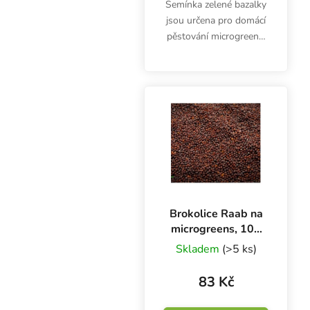
Semínka zelené bazalky
jsou určena pro domácí
pěstování microgreens.
Výhonky jsou bohaté na
vitamíny A, K a minerály
vápník i železo. Nejsou
určena k přímé
konzumaci. Balení...
Brokolice Raab na
microgreens, 100
g
Skladem
(>5 ks)
83 Kč