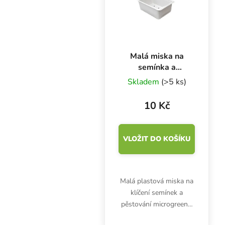
Malá miska na
semínka a
microgreens,
Skladem
(>5 ks)
14.3x9.6x5.1 cm
10 Kč
VLOŽIT DO KOŠÍKU
Malá plastová miska na
klíčení semínek a
pěstování microgreens.
Délka: 14.3 cm, šířka: