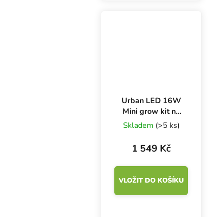
Skládá se ze 100%
přírodního konopného
vlákna kvality substrátu
s velmi vzdušnou...
Urban LED 16W
Mini grow kit na
microgreens
Skladem
(>5 ks)
6400K
1 549 Kč
VLOŽIT DO KOŠÍKU