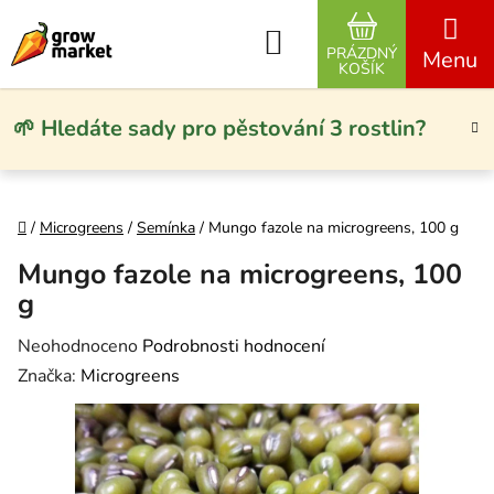
Přejít na obsah
Hledat
PRÁZDNÝ
NÁKUPNÍ KO
KOŠÍK
🌱 Hledáte sady pro pěstování 3 rostlin?
Domů
/
Microgreens
/
Semínka
/
Mungo fazole na microgreens, 100 g
Mungo fazole na microgreens, 100
g
Průměrné hodnocení produktu je 0,0 z 5 hvězdiček.
Neohodnoceno
Podrobnosti hodnocení
Značka:
Microgreens