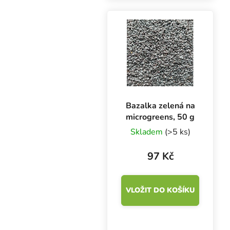
hlavně na vitamíny (A
,B, C, E), kyselinu
listovou a minerály
draslík,...
Bazalka zelená na
microgreens, 50 g
Skladem
(>5 ks)
97 Kč
VLOŽIT DO KOŠÍKU