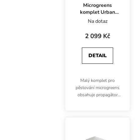
Microgreens
komplet Urban
Small Basic,
Na dotaz
60x40x40 cm
2 099 Kč
DETAIL
Malý komplet pro
pěstování microgreens
obsahuje propagátor
Urban Small o
rozměrech 60x40x40
cm, 1x LED osvětlení na
růst, 1x mechanické
spínací hodiny, 2x
Microgreens Tray bez...