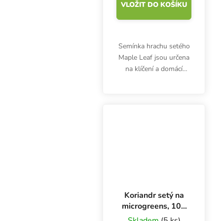
VLOŽIT DO KOŠÍKU
Semínka hrachu setého
Maple Leaf jsou určena
na klíčení a domácí
pěstování microgreens.
Výhonky jsou bohaté
hlavně na bílkoviny,
vitamíny (A, B1, B2, B6,
C, D, E) a minerály...
Koriandr setý na
microgreens, 100
g
Skladem
(5 ks)