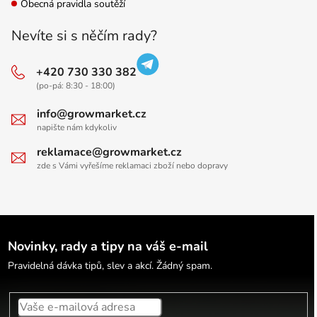
Obecná pravidla soutěží
Nevíte si s něčím rady?
+420 730 330 382
(po-pá: 8:30 - 18:00)
info@growmarket.cz
napište nám kdykoliv
reklamace@growmarket.cz
zde s Vámi vyřešíme reklamaci zboží nebo dopravy
Novinky, rady a tipy na váš e-mail
Pravidelná dávka tipů, slev a akcí. Žádný spam.