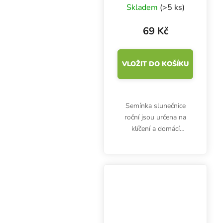
100 g
Skladem
(>5 ks)
69 Kč
VLOŽIT DO KOŠÍKU
Semínka slunečnice
roční jsou určena na
klíčení a domácí
pěstování microgreens.
Klíčky jsou bohaté
hlavně na vitamíny (A,
B, C, D , E), bílkoviny a
minerály hořčík, fosfor,...