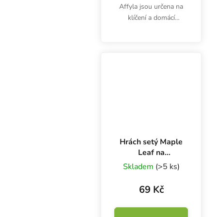
Affyla jsou určena na
klíčení a domácí
pěstování microgreens.
Výhonky jsou bohaté
hlavně na bílkoviny,
vitamíny (A, B1, B2, B6,
C, D, E) a minerály...
Hrách setý Maple
Leaf na
microgreens, 100
Skladem
(>5 ks)
g
69 Kč