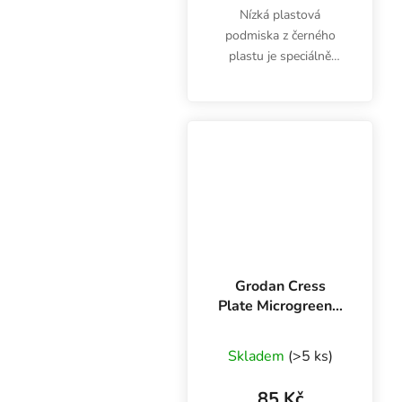
Nízká plastová
podmiska z černého
plastu je speciálně
určena pro pěstování
microgreens. Garland
Microgreens Tray s
drenáží umožní lepší
odvodnění. Rozměry
56x28x3 cm se...
Grodan Cress
Plate Microgreens,
49.5x24x1 cm, 1
Průměrné hodnocení
ks
Skladem
(>5 ks)
85 Kč