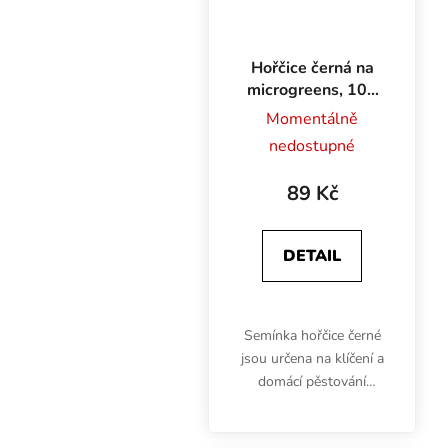
Hořčice černá na
microgreens, 100
g
Momentálně
nedostupné
89 Kč
DETAIL
Semínka hořčice černé
jsou určena na klíčení a
domácí pěstování
microgreens. Výhonky
jsou bohaté hlavně na