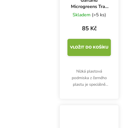
Garland
Microgreens Tray
56x28x3 cm,
Skladem
(>5 ks)
podmiska černá
85 Kč
VLOŽIT DO KOŠÍKU
Nízká plastová
podmiska z černého
plastu je speciálně
určena pro pěstování
microgreens. Garland
Microgreens Tray s
rozměry 56x28x3 cm se
perfektně hodí pro
Grodan Cress Plate.