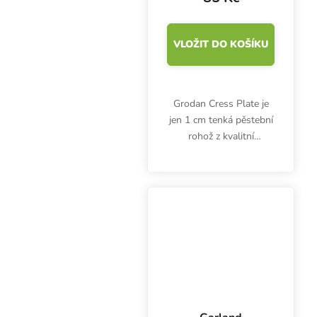
VLOŽIT DO KOŠÍKU
Grodan Cress Plate je
jen 1 cm tenká pěstební
rohož z kvalitní
minerální vlny, která je
určena výhradně pro
pěstování microgreens.
Rozměr 49.5x24x1 cm.