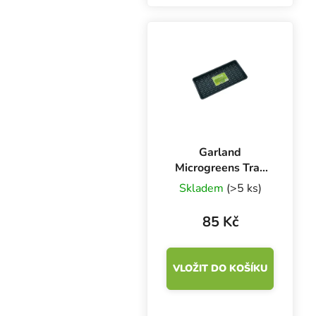
9.6 cm, výška: 5.1 cm.
Objem výsevní mističky
je 0.54 litru.
Garland
Microgreens Tray
56x28x3 cm,
Skladem
(>5 ks)
podmiska černá s
drenáží
85 Kč
VLOŽIT DO KOŠÍKU