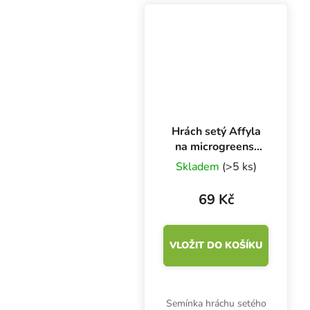
uhlohydráty, vitamíny
(A, B, C, E, K) a minerály
vápník, železo,...
Hrách setý Affyla
na microgreens,
100 g
Skladem
(>5 ks)
69 Kč
VLOŽIT DO KOŠÍKU
Semínka hráchu setého