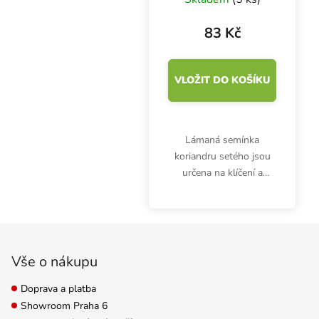
83 Kč
VLOŽIT DO KOŠÍKU
Lámaná semínka
koriandru setého jsou
určena na klíčení a
domácí pěstování
microgreens. Klíčky jsou
bohaté hlavně na
Zápatí
vitamíny (A, B1, B2, C).
Balení obsahuje 100 g
Vše o nákupu
semen.
Doprava a platba
Showroom Praha 6