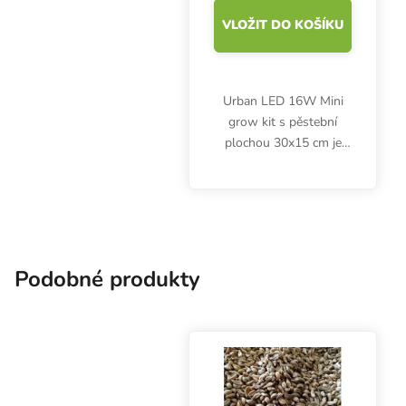
VLOŽIT DO KOŠÍKU
Urban LED 16W Mini
grow kit s pěstební
plochou 30x15 cm je
ideální pro pěstování
microgreens doma v
kuchyni nebo obývacím
pokoji. LED osvětlení s
teplotou chromatičnosti
6400K...
Podobné produkty