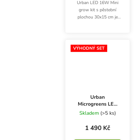
Urban LED 16W Mini
grow kit s pěstební
plochou 30x15 cm je
ideální pro pěstování
microgreens doma v
kuchyni nebo obývacím
pokoji. LED osvětlení s
VÝHODNÝ SET
teplotou chromatičnosti
6400K...
Urban
Microgreens LED
Set, 16W, 6400K,
Skladem
(>5 ks)
s netkanou textilií
a nůžkami
1 490 Kč