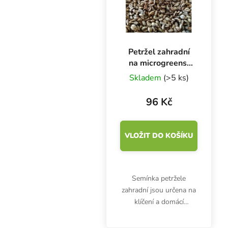
Petržel zahradní
na microgreens,
100 g
Skladem
(>5 ks)
96 Kč
VLOŽIT DO KOŠÍKU
Semínka petržele
zahradní jsou určena na
klíčení a domácí
pěstování microgreens.
Klíčky jsou bohaté