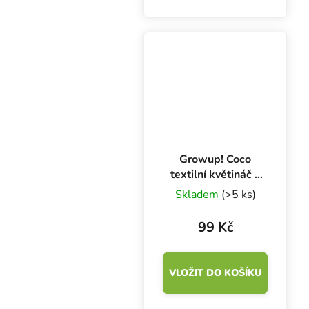
Hodí se pro indoor i
outdoor pěstování
bylinek, keřů a zeleniny.
Growup! Coco
textilní květináč s
dehydrovaným
Skladem
(>5 ks)
kokosem, 1 ks
99 Kč
VLOŽIT DO KOŠÍKU