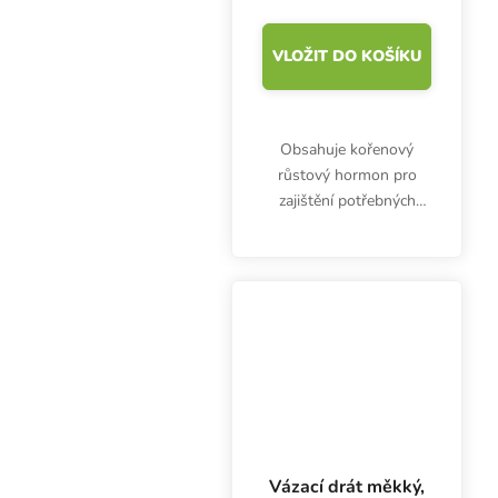
VLOŽIT DO KOŠÍKU
Obsahuje kořenový
růstový hormon pro
zajištění potřebných
živin pro kvalitní
zakořenění.
Vázací drát měkký,