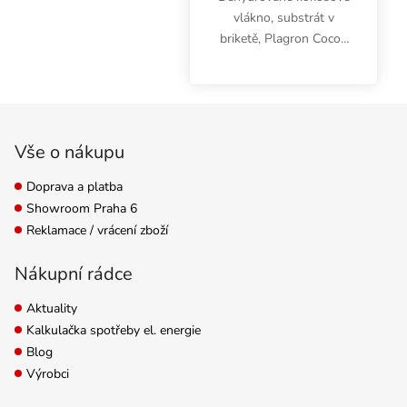
vlákno, substrát v
briketě, Plagron Cocos
Brix se hodí pro indoor i
outdoor pěstování
bylinek. Poskytuje
Zápatí
stabilní prostředí s
nízkým EC, šetří vodou,
Vše o nákupu
snadno...
Doprava a platba
Showroom Praha 6
Reklamace / vrácení zboží
Nákupní rádce
Aktuality
Kalkulačka spotřeby el. energie
Blog
Výrobci