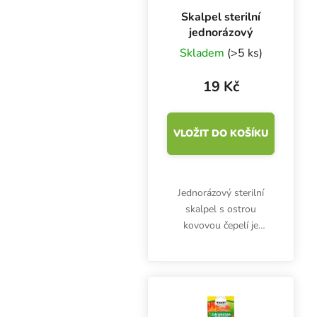
Skalpel sterilní
jednorázový
Skladem
(>5 ks)
19 Kč
VLOŽIT DO KOŠÍKU
Jednorázový sterilní
skalpel s ostrou
kovovou čepelí je
vhodný hlavně pro
řízkování, ale využijete
ho i při precizním
odřezávání větviček,
stonků i celých bylinek