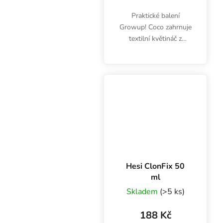
Praktické balení
Growup! Coco zahrnuje
textilní květináč z
netkané textilie a briketu
dehydrovaného kokosu.
Květináč má rozměry
15x15x18 cm. Z
kokosové kostky
připravíte...
Hesi ClonFix 50
ml
Skladem
(>5 ks)
188 Kč