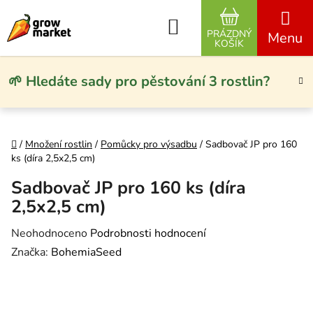
Přejít na obsah
Hledat
PRÁZDNÝ
NÁKUPNÍ KO
KOŠÍK
🌱 Hledáte sady pro pěstování 3 rostlin?
Domů
/
Množení rostlin
/
Pomůcky pro výsadbu
/
Sadbovač JP pro 160
ks (díra 2,5x2,5 cm)
Sadbovač JP pro 160 ks (díra
2,5x2,5 cm)
Průměrné hodnocení produktu je 0,0 z 5 hvězdiček.
Neohodnoceno
Podrobnosti hodnocení
Značka:
BohemiaSeed