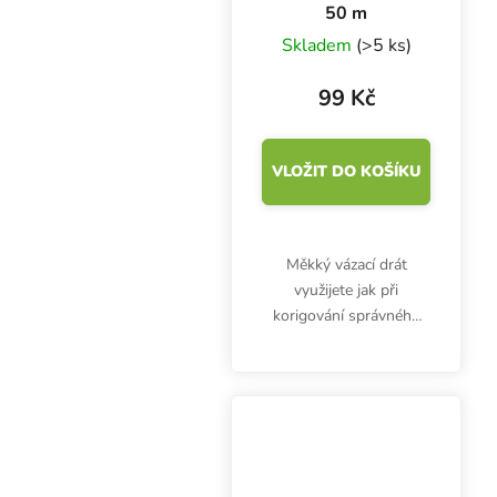
50 m
Skladem
(>5 ks)
99 Kč
VLOŽIT DO KOŠÍKU
Měkký vázací drát
využijete jak při
korigování správného
růstu rostlin, tak v
mnoha dalších
zahradnických aktivitách.
Tenký drátek kryje
plastová bužírka v
zelené barvě. 50 m v...