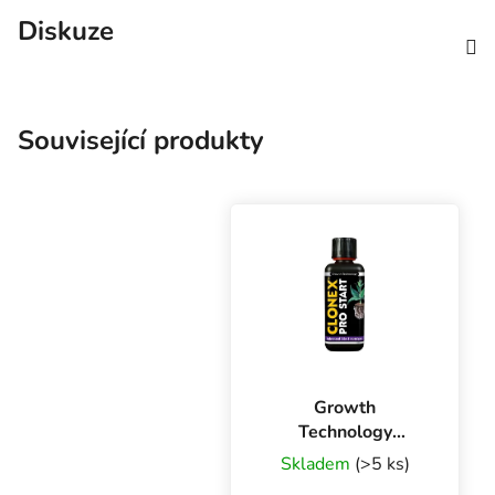
Diskuze
Související produkty
Growth
Technology
Clonex Pro Start,
Skladem
(>5 ks)
300 ml