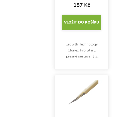
157 Kč
VLOŽIT DO KOŠÍKU
Growth Technology
Clonex Pro Start,
přesně sestavený z
účinné směsi
minerálních živin a
organických extraktů,
podporuje vynikající
vývoj kořenů a raný růst
řízků, sazenic a...