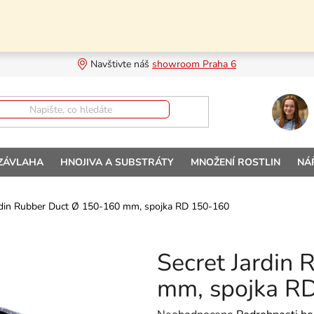
Navštivte náš 
showroom Praha 6
 ZÁVLAHA
HNOJIVA A SUBSTRÁTY
MNOŽENÍ ROSTLIN
NÁ
rdin Rubber Duct Ø 150-160 mm, spojka RD 150-160
Secret Jardin
mm, spojka R
Průměrné hodnocení produktu je