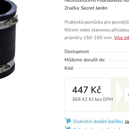
Neohodnoceno
Podrobnosti ho
Značka:
Secret Jardin
Praktická pomůcka pro pevnější
filtrem nebo stanovou přírubo
průměry 150-160 mm.
Více i
Dostupnost
Můžeme doručit do:
Kód:
447 Kč
369,42 Kč bez DPH
Měrná cena:
Diskrétní dodání balíčku.
J