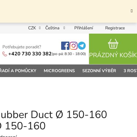
CZK
Čeština
Přihlášení
Registrace
Potřebujete poradit?
NÁKUPN
+420 730 330 382
PRÁZDNÝ KOŠÍK
(po-pá: 8:30 - 18:00)
ŘADÍ A POMŮCKY
MICROGREENS
SEZONNÍ VÝBĚR
3 ROS
 Rubber Duct Ø 150-160
D 150-160
 0,0 z 5 hvězdiček.