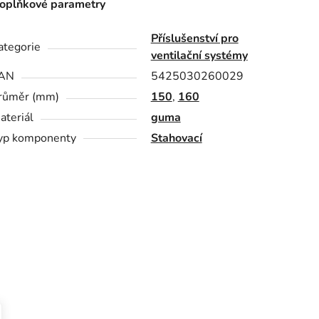
oplňkové parametry
Příslušenství pro
ategorie
ventilační systémy
AN
5425030260029
růměr (mm)
150
,
160
ateriál
guma
yp komponenty
Stahovací