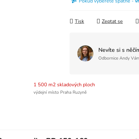
Pokud vyberete špatně -
v
Tisk
Zeptat se
Nevíte si s něčí
Odbornice Andy Vám
1 500 m2 skladových ploch
výdejní místo Praha Ruzyně