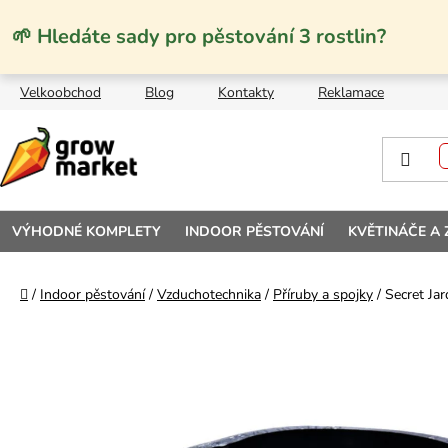
Přejít na obsah
🌱 Hledáte sady pro pěstování 3 rostlin?
Velkoobchod
Blog
Kontakty
Reklamace
VÝHODNÉ KOMPLETY
INDOOR PĚSTOVÁNÍ
KVĚTINÁČE A
Domů
/
Indoor pěstování
/
Vzduchotechnika
/
Příruby a spojky
/
Secret Ja