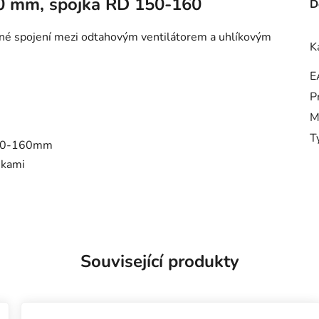
60 mm, spojka RD 150-160
D
ěsné spojení mezi odtahovým ventilátorem a uhlíkovým
K
E
P
M
T
 150-160mm
skami
Související produkty