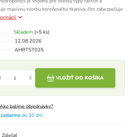
droponics je vhodný pre všetky typy rastlín a
uje masívnu tvorbu koreňového tkaniva, čím zabezpečuje
formácií
Skladem
(>5 ks)
12.08.2026
AHRTST025
VLOŽIŤ DO KOŠÍKA
Ako balíme objednávky?
e zadarmo
do 30 dní.
Zdieľať