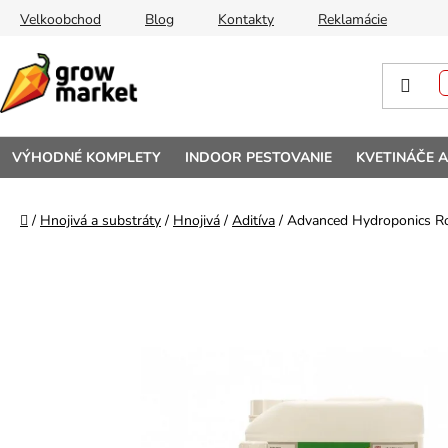
Prejsť na obsah
Velkoobchod
Blog
Kontakty
Reklamácie
VÝHODNÉ KOMPLETY
INDOOR PESTOVANIE
KVETINÁČE 
Domov
/
Hnojivá a substráty
/
Hnojivá
/
Aditíva
/
Advanced Hydroponics Roo