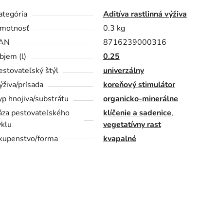
ategória
Aditíva rastlinná výživa
motnosť
0.3 kg
AN
8716239000316
bjem (l)
0.25
estovateľský štýl
univerzálny
ýživa/prísada
koreňový stimulátor
yp hnojiva/substrátu
organicko-minerálne
áza pestovateľského
klíčenie a sadenice
,
yklu
vegetatívny rast
kupenstvo/forma
kvapalné