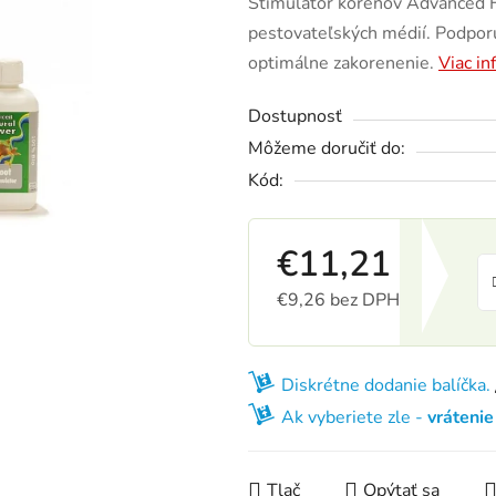
Stimulátor koreňov Advanced Hy
pestovateľských médií. Podpor
optimálne zakorenenie.
Viac in
Dostupnosť
Môžeme doručiť do:
Kód:
€11,21
€9,26 bez DPH
Jednotková cena:
Diskrétne dodanie balíčka.
Ak vyberiete zle -
vráteni
Tlač
Opýtať sa