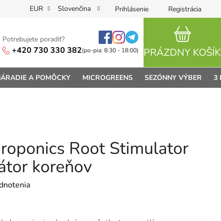
EUR
Slovenčina
Prihlásenie
Registrácia
Potrebujete poradiť?
NÁKUPN
+420 730 330 382
PRÁZDNY KOŠÍK
(po-pia: 8:30 - 18:00)
ÁRADIE A POMÔCKY
MICROGREENS
SEZÓNNY VÝBER
3
oponics Root Stimulator
átor koreňov
je 0,0 z 5 hviezdičiek.
dnotenia