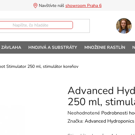
Navštívte náš 
showroom Praha 6
A ZÁVLAHA
HNOJIVÁ A SUBSTRÁTY
MNOŽENIE RASTLÍN
N
t Stimulator 250 ml, stimulátor koreňov
Advanced Hydr
250 ml, stimul
Priemerné hodnotenie produktu 
Neohodnotené
Podrobnosti ho
Značka:
Advanced Hydroponics