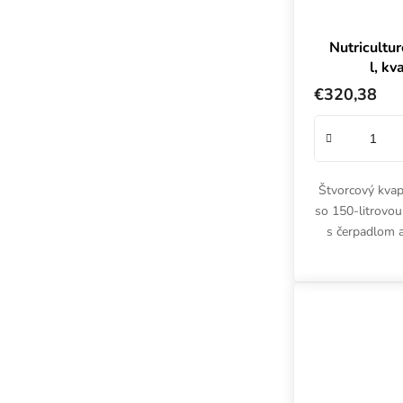
Nutricultu
l, k
11
€320,38
Štvorcový kva
so 150-litrovo
s čerpadlom a
nádobami. Kvap
1