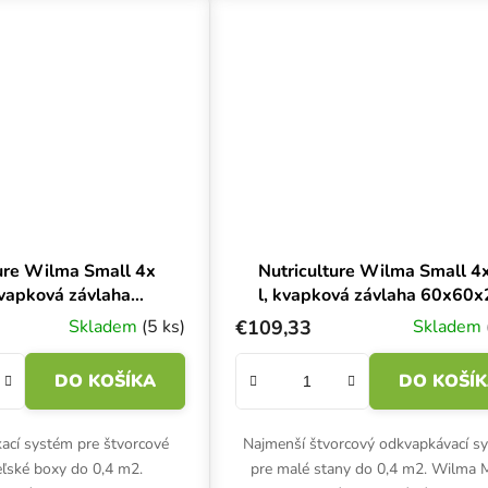
ure Wilma Small 4x
Nutriculture Wilma Small 4
kvapková závlaha
l, kvapková závlaha 60x60
0x60x20 cm
cm
Skladem
(5 ks)
€109,33
Skladem
DO KOŠÍKA
DO KOŠÍ
kací systém pre štvorcové
Najmenší štvorcový odkvapkávací s
ľské boxy do 0,4 m2.
pre malé stany do 0,4 m2. Wilma 