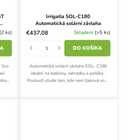
GT
Irrigatia SOL-C180
Automatická solární závlaha
(2 ks)
€437,08
Skladem
(>5 ks)
KA
DO KOŠÍKA
T Gro
Automatická solární závlaha SOL- C180
ací
ideální na balkóny, zahrádky a políčka .
zdravé
Poslouží všude tam, kde není tlaková voda
a
ani el. přípojka. Čím více svítí sluníčko, tím
více...