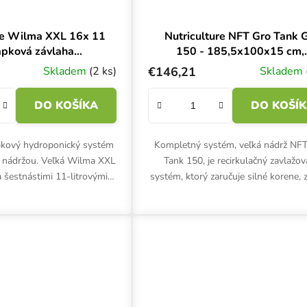
re Wilma XXL 16x 11
Nutriculture NFT Gro Tank 
vapková závlaha
150 - 185,5x100x15 cm,
5x115x20 cm
hydroponický systém
Skladem
(2 ks)
€146,21
Skladem
DO KOŠÍKA
DO KOŠÍ
pkový hydroponický systém
Kompletný systém, veľká nádrž NF
u nádržou. Veľká Wilma XXL
Tank 150, je recirkulačný zavlažov
 šestnástimi 11-litrovými
systém, ktorý zaručuje silné korene, 
ková závlaha na pestovanie
rastliny a vynikajúce výnosy. N
6 rastlín vo...
hydroponické pestovanie...