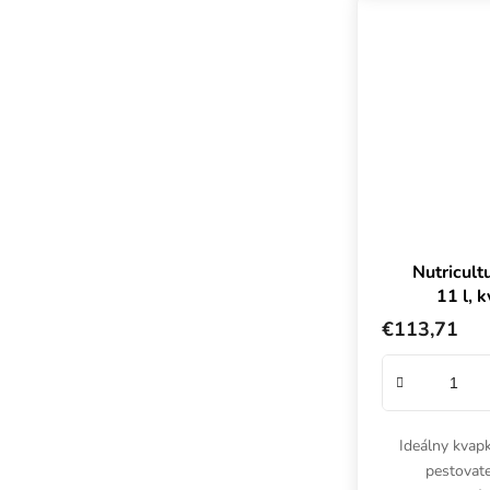
Nutricult
11 l, 
6
€113,71
Ideálny kvap
pestovate