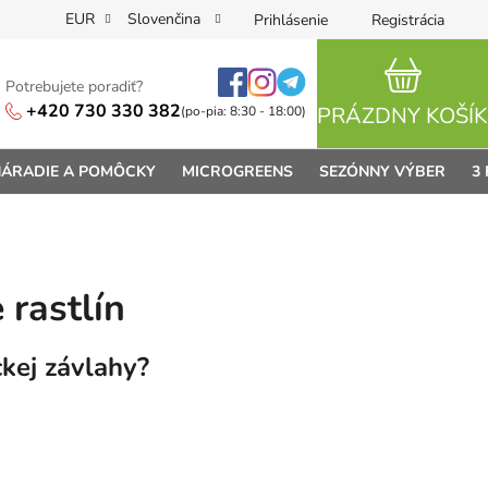
EUR
Slovenčina
Prihlásenie
Registrácia
Potrebujete poradiť?
NÁKUPN
+420 730 330 382
PRÁZDNY KOŠÍK
(po-pia: 8:30 - 18:00)
ÁRADIE A POMÔCKY
MICROGREENS
SEZÓNNY VÝBER
3
 rastlín
kej závlahy?