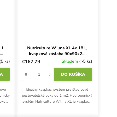
 l,
Nutriculture Wilma XL 4x 18 l,
20
kvapková závlaha 90x90x20
cm
(5 ks)
€167,79
Skladem
(>5 ks)
KA
DO KOŠÍKA
cové
Ideálny kvapkací systém pre štvorcové
onický
pestovateľské boxy do 1 m2. Hydroponický
apkový
systém Nutriculture Wilma XL je kvapkový
 s
zavlažovací systém pre 4 bylinky s
recirkulačným...