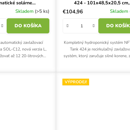
atické solárne
424 - 101x48,5x20,5 cm,
avlažovanie
hydroponický systém
Skladem
(>5 ks)
€104,96
Skladem
DO KOŠÍKA
DO KOŠÍ
 automatický zavlažovací
Kompletný hydroponický systém NF
ia SOL-C12, nová verzia L,
Tank 424 je recirkulačný zavlažov
žovať až 12 20-litrových
systém, ktorý zaručuje silné korene, 
 Samozavlažovací solárny
rastliny a vynikajúcu úrodu. Na
m je vhodný na...
hydroponické pestovanie až...
VÝPRODEJ!