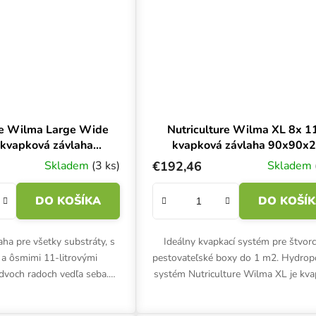
re Wilma Large Wide
Nutriculture Wilma XL 8x 11
, kvapková závlaha
kvapková závlaha 90x90x
0x75x20 cm
cm
Skladem
(3 ks)
€192,46
Skladem
DO KOŠÍKA
DO KOŠÍ
ha pre všetky substráty, s
Ideálny kvapkací systém pre štvor
a ôsmimi 11-litrovými
pestovateľské boxy do 1 m2. Hydrop
 dvoch radoch vedľa seba.
systém Nutriculture Wilma XL je kv
droponický odkvapkávací
zavlažovací systém pre 8 byliniek
lma Large Wide od...
recirkulačným...