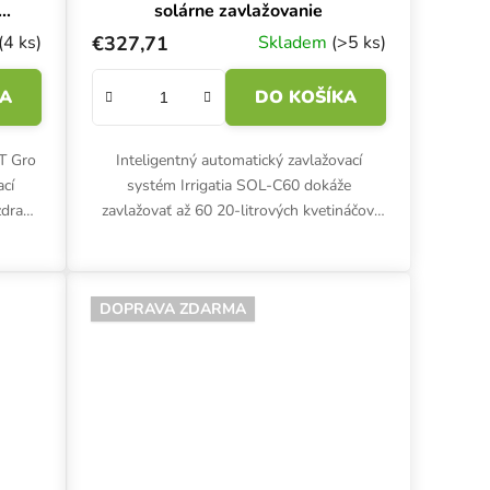
solárne zavlažovanie
(4 ks)
€327,71
Skladem
(>5 ks)
KA
DO KOŠÍKA
T Gro
Inteligentný automatický zavlažovací
ací
systém Irrigatia SOL-C60 dokáže
zdravé
zavlažovať až 60 20-litrových kvetináčov.
Samozavlažovací solárny systém je vhodný
na pestovanie v stredne...
DOPRAVA ZDARMA