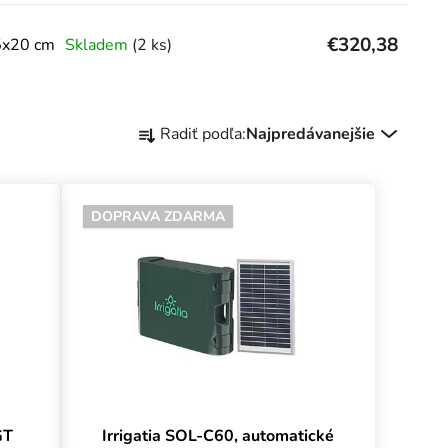
€320,38
5x20 cm
Skladem
(2 ks)
Radenie produktov
Radiť podľa:
Najpredávanejšie
DOPRAVA ZDARMA
GT
Irrigatia SOL-C60, automatické