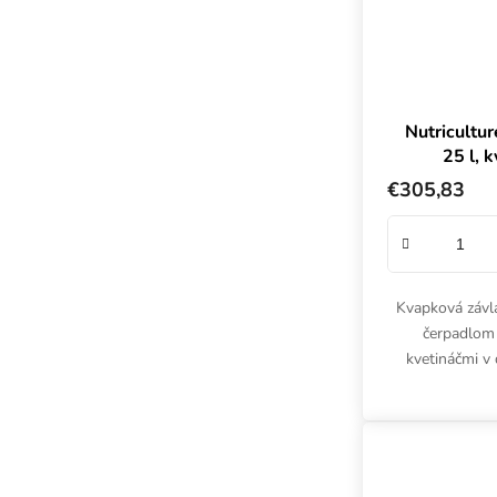
Nutricultu
25 l, 
19
€305,83
Kvapková závla
čerpadlom 
kvetináčmi v
Kompletný hy
systém Nu