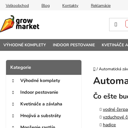
Prejsť na obsah
Velkoobchod
Blog
Kontakty
Reklamácie
VÝHODNÉ KOMPLETY
INDOOR PESTOVANIE
KVETINÁČE 
Bočný panel
Kategórie
Preskočiť kategórie
Domov
/
Automatická záv
Automat
Výhodné komplety
Indoor pestovanie
Čo ešte bu
Kvetináče a závlaha
vodné čerpa
Hnojivá a substráty
vzduchové č
hadice
Množenie rastlín