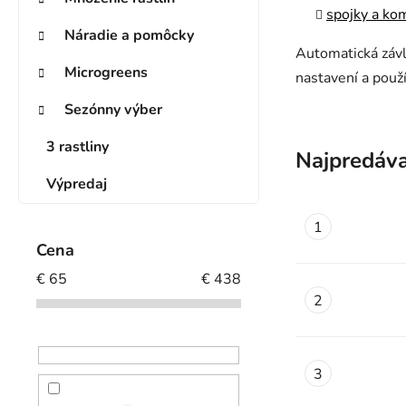
spojky a ko
Náradie a pomôcky
Automatická závl
Microgreens
nastavení a použ
Sezónny výber
3 rastliny
Najpredáva
Výpredaj
Cena
€
65
€
438