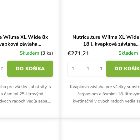
re Wilma XL Wide 8x
Nutriculture Wilma XL Wide
kvapková závlaha
18 l, kvapková závlaha
0x90x20 cm
190x90x20 cm
Skladem
(3 ks)
€271,21
Skladem
DO KOŠÍKA
DO KOŠÍ
ha pre všetky substráty, s
Kvapková závlaha pre všetky substrá
a ôsmimi 25-litrovými
čerpadlom a ôsmimi 18-litrovým
 dvoch radoch vedľa seba.
kvetináčmi v dvoch radoch vedľa s
droponický odkvapkávací
Kompletný hydroponický odkvapká
triculture Wilma XL...
systém Nutriculture Wilma XL..