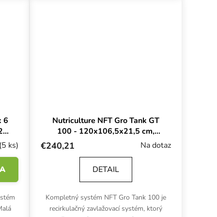
x 6
Nutriculture NFT Gro Tank GT
x20
100 - 120x106,5x21,5 cm,
hydroponický systém
(5 ks)
€240,21
Na dotaz
KA
DETAIL
ystém
Kompletný systém NFT Gro Tank 100 je
Malá
recirkulačný zavlažovací systém, ktorý