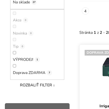
Na sklade
27
Akce
0
Stránka
1
z
2
-
2
Novinka
0
Výpis prod
Tip
0
DOPRAVA Z
VÝPRODEJ!
1
Doprava ZDARMA
7
ROZBALIŤ FILTER
Irrig