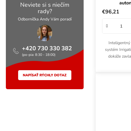
autom
Neviete si s niečím
z
rady?
€96,21
Odborníčka Andy Vám poradí
Inteligentný
+420 730 330 382
systém Irrigat
(po-pia: 8:30 - 18:00)
dokáže zavla
kvetináčov.
systé
NAPÍSAŤ RÝCHLY DOTAZ