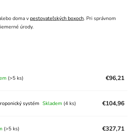
 alebo doma v
pestovateľských boxoch
. Pri správnom
iemerné úrody.
€96,21
dem
(>5 ks)
€104,96
droponický systém
Skladem
(4 ks)
€327,71
em
(>5 ks)