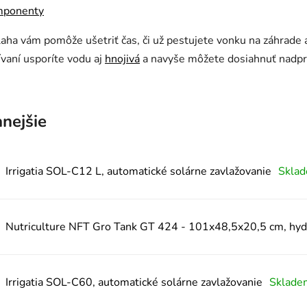
mponenty
aha vám pomôže ušetriť čas, či už pestujete vonku na záhrade
ívaní usporíte vodu aj
hnojivá
a navyše môžete dosiahnuť nadpr
nejšie
Irrigatia SOL-C12 L, automatické solárne zavlažovanie
Skla
Nutriculture NFT Gro Tank GT 424 - 101x48,5x20,5 cm, hy
Irrigatia SOL-C60, automatické solárne zavlažovanie
Sklad