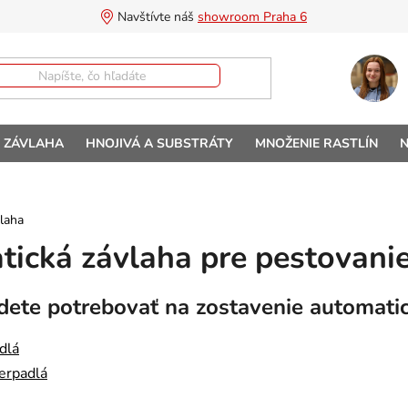
Navštívte náš 
showroom Praha 6
A ZÁVLAHA
HNOJIVÁ A SUBSTRÁTY
MNOŽENIE RASTLÍN
N
laha
ická závlaha pre pestovanie
dete potrebovať na zostavenie automatic
dlá
erpadlá