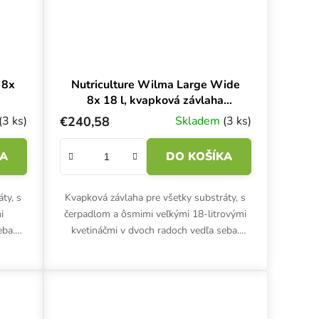
 8x
Nutriculture Wilma Large Wide
8x 18 l, kvapková závlaha
170x75x20 cm
(3 ks)
€240,58
Skladem
(3 ks)
KA
DO KOŠÍKA
ty, s
Kvapková závlaha pre všetky substráty, s
i
čerpadlom a ôsmimi veľkými 18-litrovými
eba.
kvetináčmi v dvoch radoch vedľa seba.
vací
Hydro kvapkacia súprava Nutriculture
.
Wilma Large Wide.