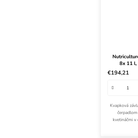
Nutricultu
8x 11 l
17
€194,21
Kvapková závla
čerpadlom 
kvetináčmi v
Kompletný hy
systém Wi