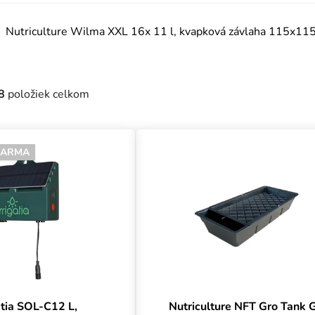
Nutriculture Wilma XXL 16x 11 l, kvapková závlaha 115x11
8
položiek celkom
uktov
DARMA
atia SOL-C12 L,
Nutriculture NFT Gro Tank 