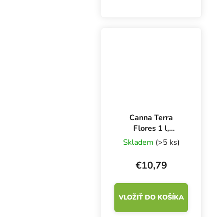
Thrive) sa používa vo
fáze kvitnutia. Organické
hnojivo je vhodné pre
všetky substráty a
spôsoby pestovania.
Canna Terra
Flores 1 l,
základné hnojivo
Skladem
(>5 ks)
na kvety
€10,79
VLOŽIŤ DO KOŠÍKA