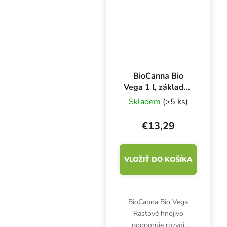
pestovanie a substráty v
indoor i outdoor...
BioCanna Bio
Vega 1 l, základné
hnojivo pre rast
Skladem
(>5 ks)
€13,29
VLOŽIŤ DO KOŠÍKA
BioCanna Bio Vega
Rastové hnojivo
podporuje rozvoj