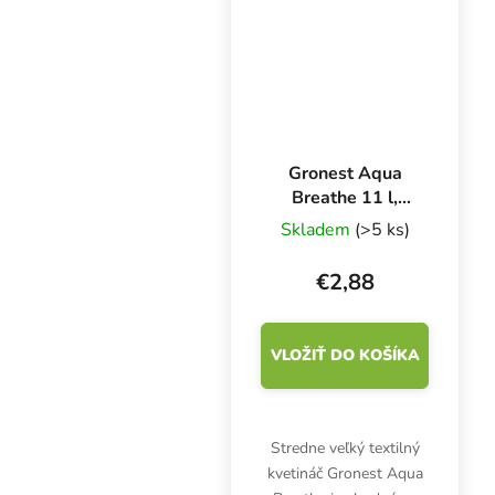
vysokokvalitný kokos
Canna Coco....
Gronest Aqua
Breathe 11 l,
textilný kvetináč
Skladem
(>5 ks)
20x20x27 cm
€2,88
VLOŽIŤ DO KOŠÍKA
Stredne veľký textilný
kvetináč Gronest Aqua