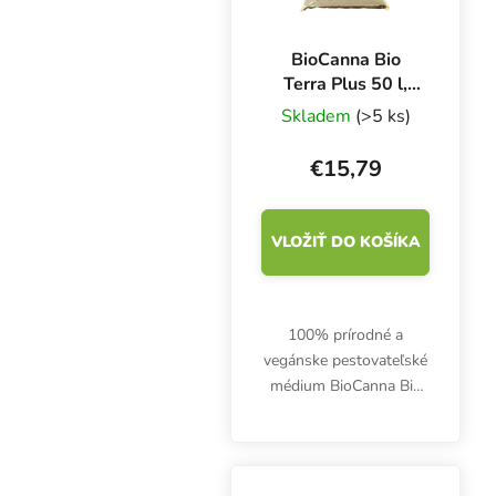
BioCanna Bio
Terra Plus 50 l,
organický substrát
Skladem
(>5 ks)
€15,79
VLOŽIŤ DO KOŠÍKA
100% prírodné a
vegánske pestovateľské
médium BioCanna Bio
Terra Plus 50 l obsahuje
vysokokvalitnú bielu
rašelinu, špeciálnu
drvenú kôru a