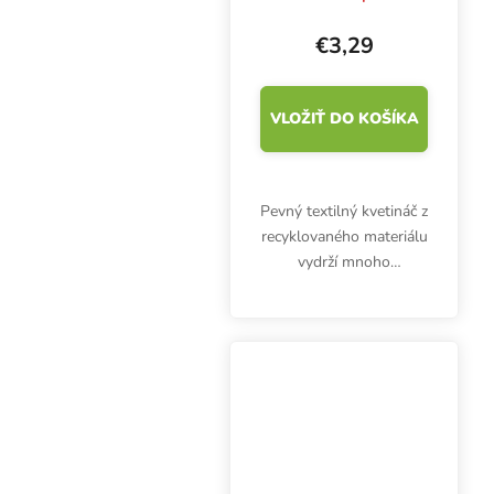
€3,29
VLOŽIŤ DO KOŠÍKA
Pevný textilný kvetináč z
recyklovaného materiálu
vydrží mnoho
pestovateľských cyklov.
Root Pouch Boxer 12 l s
rukoväťami zabezpečuje
dokonalý vývoj koreňov
a vynikajúcu...