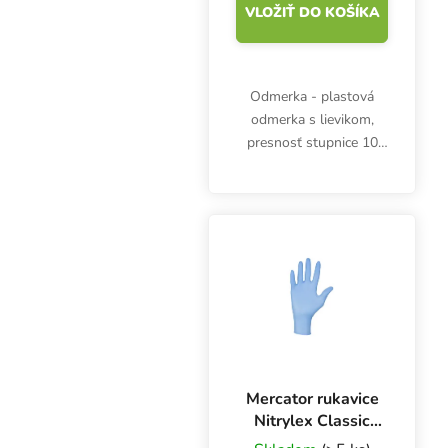
VLOŽIŤ DO KOŠÍKA
Odmerka - plastová
odmerka s lievikom,
presnosť stupnice 10
ml, objem 100 ml, výška
72 mm, priemer 60 mm.
Odmerné časti po 2 ml.
Mercator rukavice
Nitrylex Classic
BLUE L, 100 ks