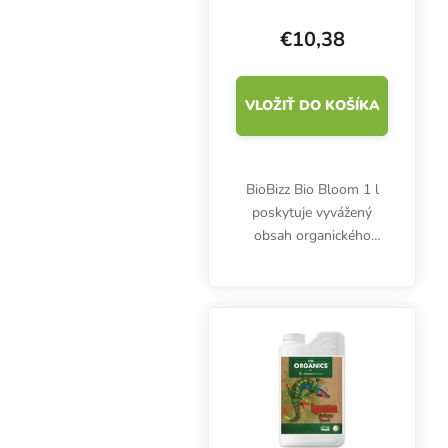
€10,38
VLOŽIŤ DO KOŠÍKA
BioBizz Bio Bloom 1 l
poskytuje vyvážený
obsah organického
dusíka, fosforu a
draslíka v pomere 2-7-
4. Podporuje svieže
kvety a chutné plody.