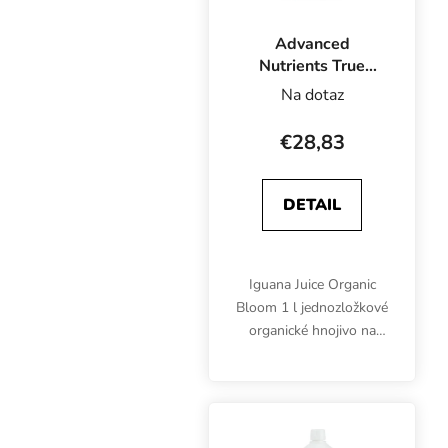
Advanced
Nutrients True
Organics Iguana
Na dotaz
Juice Bloom OIM 1
l
€28,83
DETAIL
Iguana Juice Organic
Bloom 1 l jednozložkové
organické hnojivo na
kvety obsahuje iba
organické zložky
najvyššej kvality.
Certifikácia OIM pre
ekologické