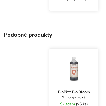
koreňového systému a
zelených častí rastlín vo
fáze rastu. Obsahuje
dobre vstrebateľné
bioaktívne zložky.
Podobné produkty
BioBizz Bio Bloom
1 l, organické
hnojivo na kvety
Skladem
(>5 ks)