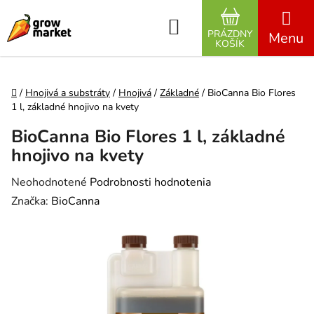
Prejsť na obsah
Hľadať
PRÁZDNY
NÁKUPNÝ K
KOŠÍK
Domov
/
Hnojivá a substráty
/
Hnojivá
/
Základné
/
BioCanna Bio Flores
1 l, základné hnojivo na kvety
BioCanna Bio Flores 1 l, základné
hnojivo na kvety
Priemerné hodnotenie produktu je 0,0 z 5 hviezdičiek.
Neohodnotené
Podrobnosti hodnotenia
Značka:
BioCanna