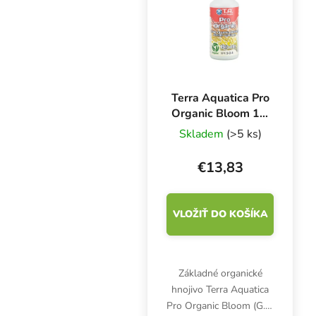
poľnohospodárstvo.
Terra Aquatica Pro
Organic Bloom 1 l,
bio hnojivo pre
Skladem
(>5 ks)
kvety
€13,83
VLOŽIŤ DO KOŠÍKA
Základné organické
hnojivo Terra Aquatica
Pro Organic Bloom (G.O.