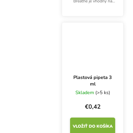
Breathe je vhodný na
pestovanie byliniek v
interiéri aj exteriéri vo
všetkých substrátoch.
Silný koreňový systém,
optimálne...
Plastová pipeta 3
ml
Skladem
(>5 ks)
€0,42
VLOŽIŤ DO KOŠÍKA