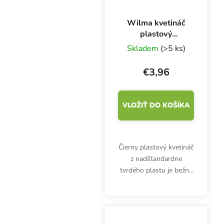
Wilma kvetináč
plastový
31x31x32 cm, 18
Skladem
(>5 ks)
l
€3,96
VLOŽIŤ DO KOŠÍKA
Čierny plastový kvetináč
z nadštandardne
tvrdého plastu je bežne
súčasťou
hydroponických
systémov Wilma, ale
hodí sa aj pre tradičné