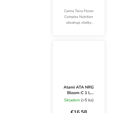
Canna Terra Flores
Complex Nutrition
obsahuje všetky
potrebné živiny pre fázu
kvitnutia. Hnojivo pre
kvitnúce rastliny
stimuluje úrodnosť,
zlepšuje zber, podporuje
prirodzenú...
Atami ATA NRG
Bloom-C 1 l,
základné hnojivo
Skladem
(>5 ks)
na kvety
€16,58