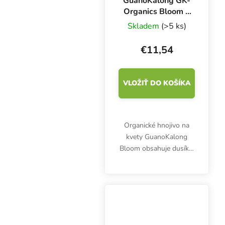
GuanoKalong GK-
Organics Bloom 1
l, základné hnojivo
Skladem
(>5 ks)
pre kvety
€11,54
VLOŽIŤ DO KOŠÍKA
Organické hnojivo na
kvety GuanoKalong
Bloom obsahuje dusík a
draslík, ktoré stimulujú
život v pôde. Vhodné na
pestovanie byliniek v
pôde alebo kokosovom
substráte.