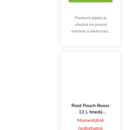
Plastová pipeta je
vhodná na presné
meranie a dávkovanie
hnojív, prísad alebo
kyselín. 3 ml pipeta nie
je určená len pre
pestovateľov.
Root Pouch Boxer
12 l, hnedý
textilný kvetináč
Momentálně
25x21 cm
nedostupné