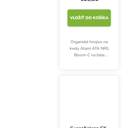
VLOŽIŤ DO KOŠÍKA
Organické hnojivo na
kvety Atami ATA NRG
Bloom-C na báze
morských rias obsahuje
organické
aminokyseliny, vitamíny,
hormóny a stopové
prvky.