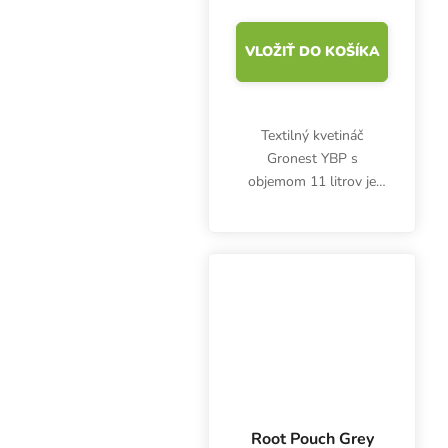
VLOŽIŤ DO KOŠÍKA
Textilný kvetináč
Gronest YBP s
objemom 11 litrov je
vhodný pre
outdoorových aj
indoorových
pestovateľov. Ponúka
ideálne prostredie pre
zdravý a bohatý rozvoj
koreňového...
Root Pouch Grey