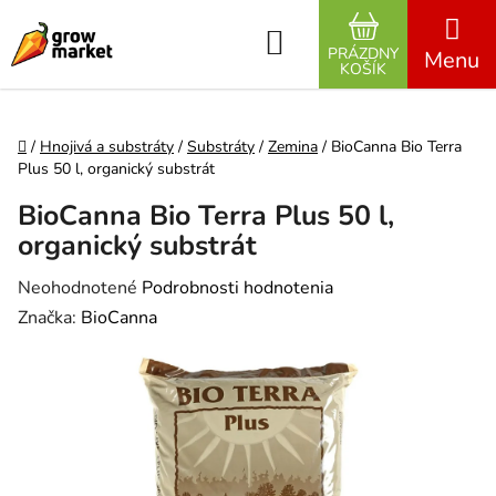
Prejsť na obsah
Hľadať
PRÁZDNY
NÁKUPNÝ K
KOŠÍK
Domov
/
Hnojivá a substráty
/
Substráty
/
Zemina
/
BioCanna Bio Terra
Plus 50 l, organický substrát
BioCanna Bio Terra Plus 50 l,
organický substrát
Priemerné hodnotenie produktu je 0,0 z 5 hviezdičiek.
Neohodnotené
Podrobnosti hodnotenia
Značka:
BioCanna