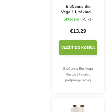
BioCanna Bio
Vega 1 l, základné
hnojivo pre rast
Skladem
(>5 ks)
€13,29
VLOŽIŤ DO KOŠÍKA
BioCanna Bio Vega
Rastové hnojivo
podporuje rozvoj
koreňového systému a
zelených častí rastlín vo
fáze rastu. Obsahuje
dobre vstrebateľné
bioaktívne zložky.