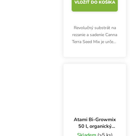
VLOŽIŤ DO KOŠÍKA
Revolučný substrát na
rezanie a sadenie Canna
Terra Seed Mix je určený
na klíčenie semien alebo
skorý rast sadeníc a
odrezkov.
Atami Bi-Growmix
50 l, organický
substrát
Skladem
(>5 ks)