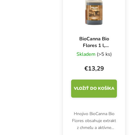
BioCanna Bio
Flores 1 l,
základné hnojivo
Skladem
(>5 ks)
na kvety
€13,29
VLOŽIŤ DO KOŠÍKA
Hnojivo BioCanna Bio
Flores obsahuje extrakt
z chmeľu a aktívne
aminokyseliny. Dodáva