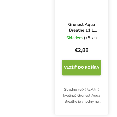
Gronest Aqua
Breathe 11 l,
textilný kvetináč
Skladem
(>5 ks)
20x20x27 cm
€2,88
VLOŽIŤ DO KOŠÍKA
Stredne veľký textilný
kvetináč Gronest Aqua
Breathe je vhodný na
pestovanie byliniek v
interiéri aj exteriéri vo