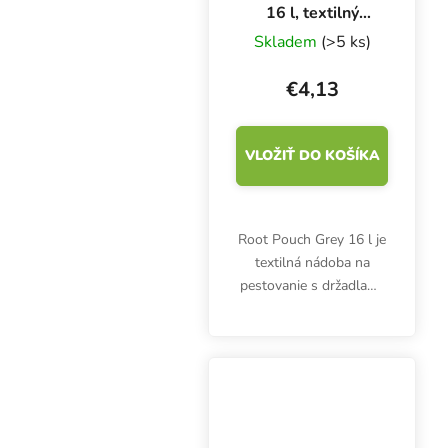
16 l, textilný
kvetináč 28x26
Skladem
(>5 ks)
cm
€4,13
VLOŽIŤ DO KOŠÍKA
Root Pouch Grey 16 l je
textilná nádoba na
pestovanie s držadlami,
ktorá sa ľahko prenáša.
Kvetináč poskytne
dokonalý koreňový
systém s mnohými
koreňovými
vlásočnicami, čím sa...