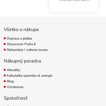
týždeň). Plagron Light
Mix 50 l je zmes
kvalitnej rašeliny a
Zápätie
vzdušného perlitu, ktorá
umožňuje maximálnu
Všetko o nákupe
kontrolu...
Doprava a platba
Showroom Praha 6
Reklamácie / vrátenie tovaru
Nákupný poradca
Aktuality
Kalkulačka spotreby el. energie
Blog
Výrobcovia
Spoločnosť