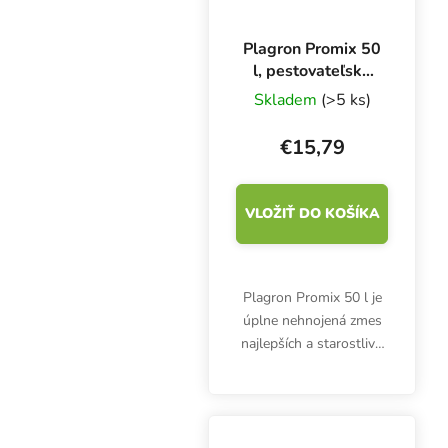
Plagron Promix 50
l, pestovateľské
médium
Skladem
(>5 ks)
€15,79
VLOŽIŤ DO KOŠÍKA
Plagron Promix 50 l je
úplne nehnojená zmes
najlepších a starostlivo
vybraných druhov
rašeliny. Neobsahuje
minerálne zložky, ale
vermikompost. Zlepšuje