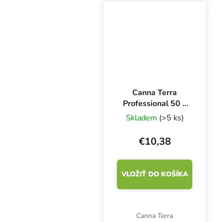
organických stopových
prvkov a chelátov. S
antiseptickou kôrou,...
Canna Terra
Professional 50 l,
pestovateľské
Skladem
(>5 ks)
médium
€10,38
VLOŽIŤ DO KOŠÍKA
Canna Terra