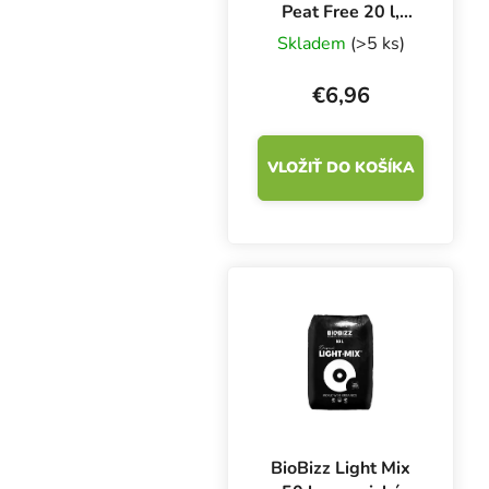
Peat Free 20 l,
organický substrát
Skladem
(>5 ks)
bez rašeliny
€6,96
VLOŽIŤ DO KOŠÍKA
BioBizz Light Mix