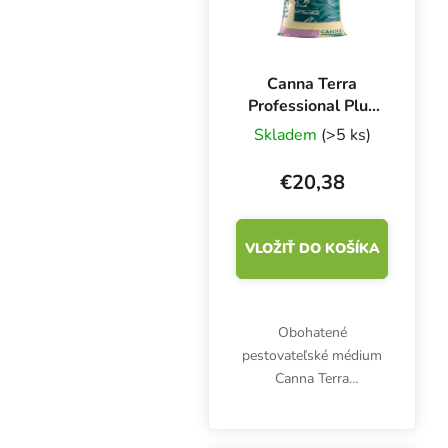
Canna Terra
Professional Plus
50 l,
Skladem
(>5 ks)
pestovateľské
médium
€20,38
VLOŽIŤ DO KOŠÍKA
Obohatené
pestovateľské médium
Canna Terra
Professional Plus 50 l
pozostáva z prémiovej
zmesi bielej rašeliny,