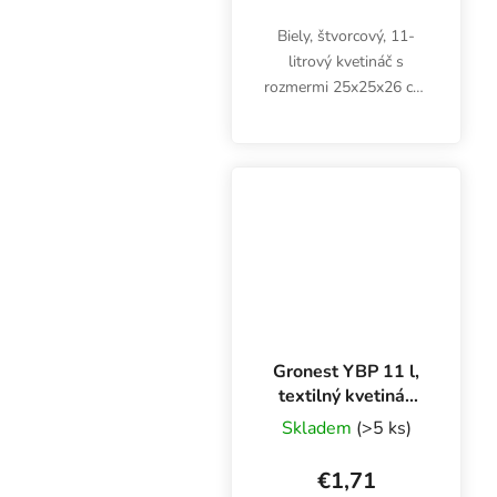
Biely, štvorcový, 11-
litrový kvetináč s
rozmermi 25x25x26 cm.
Plastový kvetináč je
vhodný na pestovanie
byliniek, ovocia a
zeleniny v interiéri aj
exteriéri. Na priamom
svetle...
Gronest YBP 11 l,
textilný kvetináč
20x20x27 cm
Skladem
(>5 ks)
€1,71