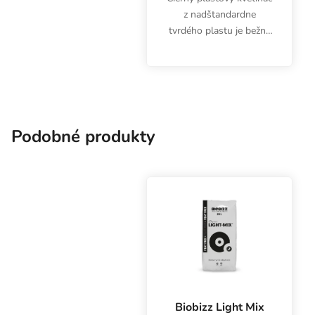
z nadštandardne
tvrdého plastu je bežne
súčasťou
hydroponických
systémov Wilma, ale
hodí sa aj pre tradičné
pestovanie a substráty v
indoor i outdoor...
Podobné produkty
Biobizz Light Mix