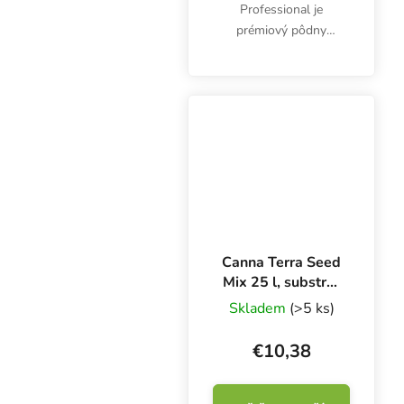
Professional je
prémiový pôdny
substrát s
granulovanou a čiernou
rašelinou a perlitom.
Zdravá pestovateľská
zmes bez vírusov a
chorôb obsahuje
podporné prírodné...
Canna Terra Seed
Mix 25 l, substrát
na výsadbu
Skladem
(>5 ks)
€10,38