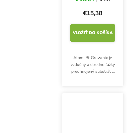
€15,38
VLOŽIŤ DO KOŠÍKA
Atami Bi-Growmix je
vzdušný a stredne ťažký
predhnojený substrát s
perlitom vhodný na
pestovanie byliniek
vonku aj v interiéri.
Neobsahuje žiadne
škodlivé huby.