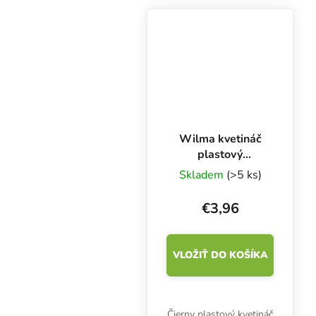
všetkých substrátoch.
Silný koreňový systém,
optimálne...
Wilma kvetináč
plastový
31x31x32 cm, 18
Skladem
(>5 ks)
l
€3,96
VLOŽIŤ DO KOŠÍKA
Čierny plastový kvetináč