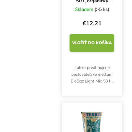
50 l, organický
substrát
Skladem
(>5 ks)
€12,21
VLOŽIŤ DO KOŠÍKA
Ľahko predhnojené
pestovateľské médium
BioBizz Light Mix 50 l s
perlitom je vhodné na
pestovanie organických
byliniek vo vegánskej
kvalite. Obsahuje živiny
len počas prvého...