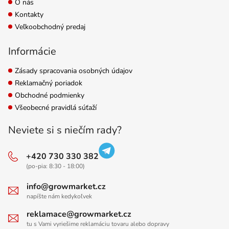
O nás
Kontakty
Veľkoobchodný predaj
Informácie
Zásady spracovania osobných údajov
Reklamačný poriadok
Obchodné podmienky
Všeobecné pravidlá súťaží
Neviete si s niečím rady?
+420 730 330 382
(po-pia: 8:30 - 18:00)
info@growmarket.cz
napíšte nám kedykoľvek
reklamace@growmarket.cz
tu s Vami vyriešime reklamáciu tovaru alebo dopravy