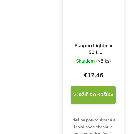
aktiváciu organických
živín.
Plagron Lightmix
50 l,
pestovateľské
Skladem
(>5 ks)
médium s perlitom
€12,46
VLOŽIŤ DO KOŠÍKA
Ideálne prevzdušnená a
ľahká pôda obsahuje
minimum živín (na 1