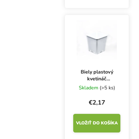
rastline biominerály a
podporuje vývoj kvetov.
Biely plastový
kvetináč
25x25x26 cm - 11
Skladem
(>5 ks)
l
€2,17
VLOŽIŤ DO KOŠÍKA