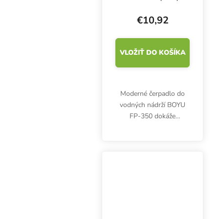
€10,92
VLOŽIŤ DO KOŠÍKA
Moderné čerpadlo do
vodných nádrží BOYU
FP-350 dokáže
prečerpať až 350 litrov
vody za hodinu. Príkon
6 W, výtlak 0,8 m,
rozmery 69x54x82 mm.