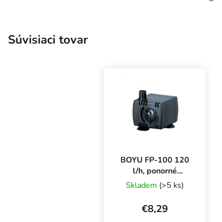
Súvisiaci tovar
BOYU FP-100 120
l/h, ponorné
čerpadlo
Skladem
(>5 ks)
€8,29