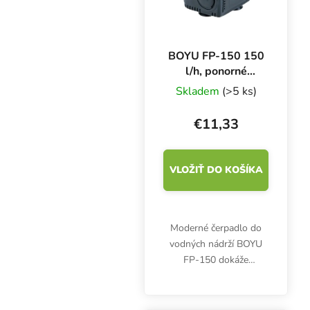
BOYU FP-150 150
l/h, ponorné
čerpadlo
Skladem
(>5 ks)
€11,33
VLOŽIŤ DO KOŠÍKA
Moderné čerpadlo do
vodných nádrží BOYU
FP-150 dokáže
prečerpať až 150 litrov
vody za hodinu. Príkon
2,5 W, výtlak 0,6 m,