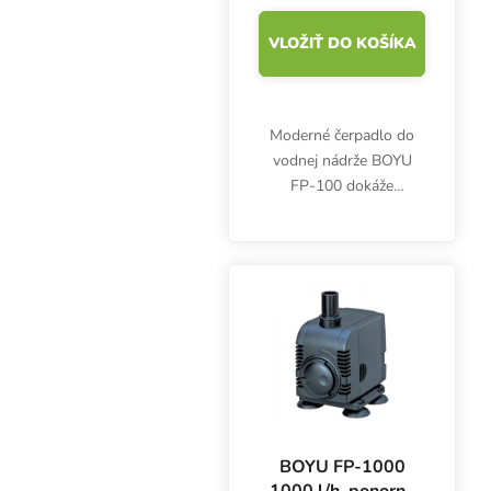
VLOŽIŤ DO KOŠÍKA
Moderné čerpadlo do
vodnej nádrže BOYU
FP-100 dokáže
prečerpať až 120 litrov
vody za hodinu. Príkon
1,5 W, výtlak 0,3 m,
rozmery 40x36x42 mm.
BOYU FP-1000
1000 l/h, ponorné