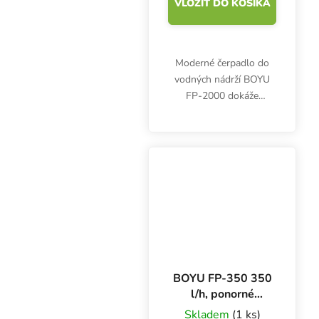
VLOŽIŤ DO KOŠÍKA
Moderné čerpadlo do
vodných nádrží BOYU
FP-2000 dokáže
prečerpať až 2000 litrov
vody za hodinu. Príkon
43 W, výtlak 3 m,
rozmery 118x101x158
mm.
BOYU FP-350 350
l/h, ponorné
čerpadlo
Skladem
(1 ks)