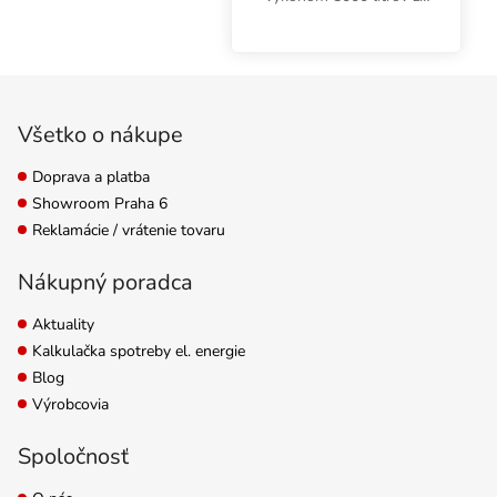
hodinu a výtlakom 4,5
metra. Maximálny
príkon 85 W.
Zápätie
Všetko o nákupe
Doprava a platba
Showroom Praha 6
Reklamácie / vrátenie tovaru
Nákupný poradca
Aktuality
Kalkulačka spotreby el. energie
Blog
Výrobcovia
Spoločnosť