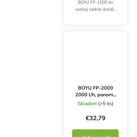
BOYU FP-1500 do
vodnej nádrže dokáže
prečerpať až 1500 litrov
vody za hodinu. Príkon
23 W, výtlak 2,5 m,
rozmery 104 × 93 × 140
mm.
BOYU FP-2000
2000 l/h, ponorné
čerpadlo
Skladem
(>5 ks)
€32,79