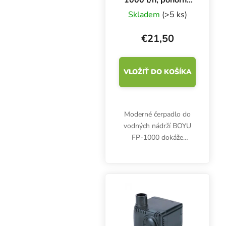
čerpadlo
Skladem
(>5 ks)
€21,50
VLOŽIŤ DO KOŠÍKA
Moderné čerpadlo do
vodných nádrží BOYU
FP-1000 dokáže
prečerpať až 1000 litrov
vody za hodinu. Príkon
16 W, výtlak 1,8 m,
rozmery 89 × 70 × 111
mm.