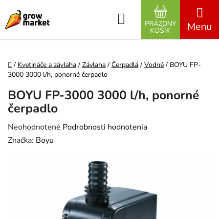
Prejsť na obsah
Hľadať
PRÁZDNY
NÁKUPNÝ K
KOŠÍK
Domov
/
Kvetináče a závlaha
/
Závlaha
/
Čerpadlá
/
Vodné
/
BOYU FP-
3000 3000 l/h, ponorné čerpadlo
BOYU FP-3000 3000 l/h, ponorné
čerpadlo
Priemerné hodnotenie produktu je 0,0 z 5 hviezdičiek.
Neohodnotené
Podrobnosti hodnotenia
Značka:
Boyu