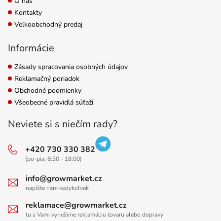
O nás
Kontakty
Veľkoobchodný predaj
Informácie
Zásady spracovania osobných údajov
Reklamačný poriadok
Obchodné podmienky
Všeobecné pravidlá súťaží
Neviete si s niečím rady?
+420 730 330 382
(po-pia: 8:30 - 18:00)
info@growmarket.cz
napíšte nám kedykoľvek
reklamace@growmarket.cz
tu s Vami vyriešime reklamáciu tovaru alebo dopravy