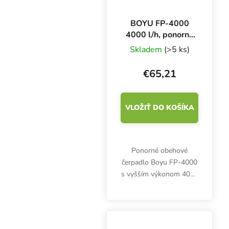
BOYU FP-4000
4000 l/h, ponorné
čerpadlo
Skladem
(>5 ks)
€65,21
VLOŽIŤ DO KOŠÍKA
Ponorné obehové
čerpadlo Boyu FP-4000
s vyšším výkonom 4000
litrov za hodinu a
výtlakom 3 metre.
Maximálny príkon 75 W.