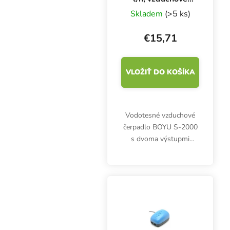
čerpadlo
Skladem
(>5 ks)
€15,71
VLOŽIŤ DO KOŠÍKA
Vodotesné vzduchové
čerpadlo BOYU S-2000
s dvoma výstupmi
dokáže prevzdušniť až
480 litrov za hodinu.
Výkon 3 W, tlak 0,012
MPa, hmotnosť 0,82 kg,
rozmery 163x105x88
mm.