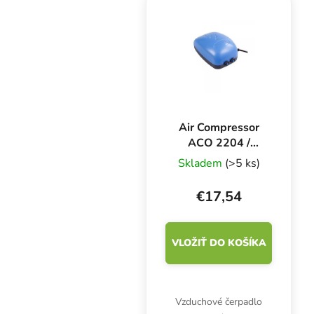
Air Compressor
ACO 2204 /
LD4BC vzduchové
Skladem
(>5 ks)
čerpadlo se 2
výstupy, 240 l/h
€17,54
VLOŽIŤ DO KOŠÍKA
Vzduchové čerpadlo