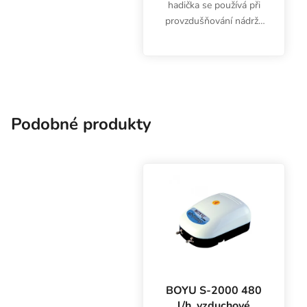
hadička se používá při
provzdušňování nádrže
s živným roztokem. Role
100 m.
Podobné produkty
BOYU S-2000 480
l/h, vzduchové