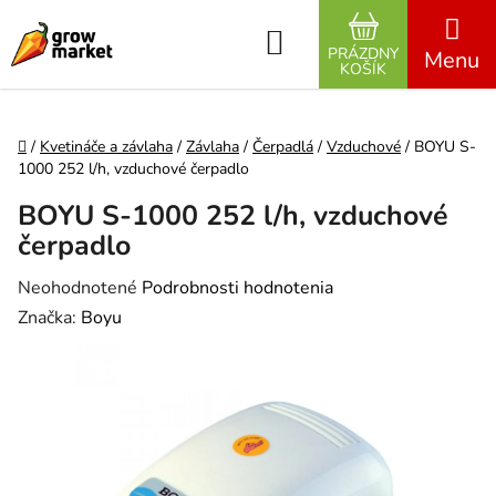
Prejsť na obsah
Hľadať
PRÁZDNY
NÁKUPNÝ K
KOŠÍK
Domov
/
Kvetináče a závlaha
/
Závlaha
/
Čerpadlá
/
Vzduchové
/
BOYU S-
1000 252 l/h, vzduchové čerpadlo
BOYU S-1000 252 l/h, vzduchové
čerpadlo
Priemerné hodnotenie produktu je 0,0 z 5 hviezdičiek.
Neohodnotené
Podrobnosti hodnotenia
Značka:
Boyu