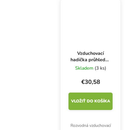
Vzduchovací
hadička průhledná
4/6 mm, role 100
Skladem
(3 ks)
m
€30,58
VLOŽIŤ DO KOŠÍKA
Rozvodná vzduchovací