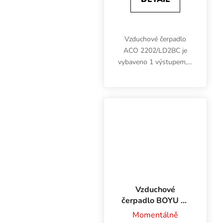
Vzduchové čerpadlo
ACO 2202/LD2BC je
vybaveno 1 výstupem, 4
mm konektorem a
disponuje celkovým
výkonem 96 l/h.
Vzduchové
čerpadlo BOYU S-
500 240 l/h
Momentálně