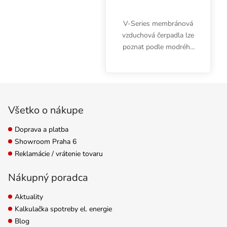
V-Series membránová
vzduchová čerpadla lze
poznat podle modrého
hliníkového opláštění a
vysokým výkon v
tichéchodu bez vibrací.
Zápätie
Výkon: 1200l/h, výtlak:
2m vodního sloupce,...
Všetko o nákupe
Doprava a platba
Showroom Praha 6
Reklamácie / vrátenie tovaru
Nákupný poradca
Aktuality
Kalkulačka spotreby el. energie
Blog