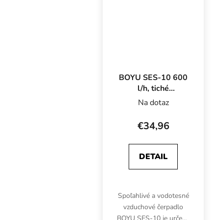
priemyselné alebo
lekárske aplikácie.
BOYU SES-10 600
l/h, tiché
vzduchové
Na dotaz
čerpadlo
€34,96
DETAIL
Spoľahlivé a vodotesné
vzduchové čerpadlo
BOYU SES-10 je určené