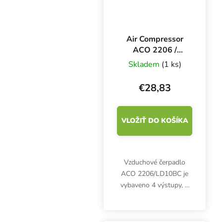
Air Compressor
ACO 2206 /
LD10BC
Skladem
(1 ks)
vzduchové
čerpadlo se 4
€28,83
výstupy, 600 l/h
VLOŽIŤ DO KOŠÍKA
Vzduchové čerpadlo
ACO 2206/LD10BC je
vybaveno 4 výstupy, 4
mm konektory a
disponuje celkovým
výkonem 600 l/h.