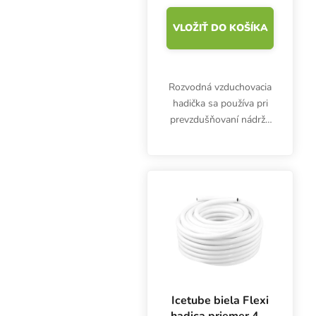
VLOŽIŤ DO KOŠÍKA
Rozvodná vzduchovacia
hadička sa používa pri
prevzdušňovaní nádrže
s výživným roztokom.
Icetube biela Flexi
hadica priemer 4/6