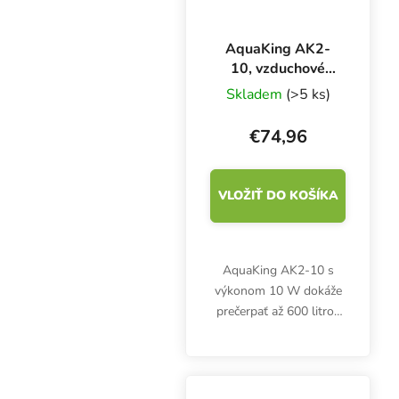
AquaKing AK2-
10, vzduchové
čerpadlo
Skladem
(>5 ks)
€74,96
VLOŽIŤ DO KOŠÍKA
AquaKing AK2-10 s
výkonom 10 W dokáže
prečerpať až 600 litrov
vzduchu za hodinu.
Spoľahlivé vzduchové
čerpadlo pre
poľnohospodárske,