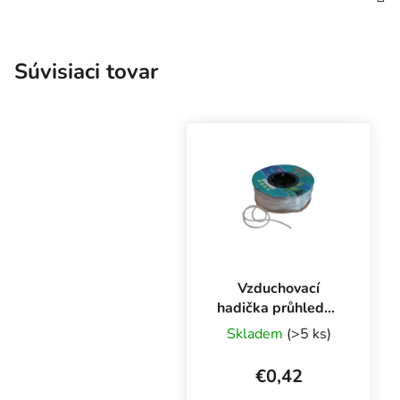
Súvisiaci tovar
Vzduchovací
hadička průhledná
4/6 mm, 1 m
Skladem
(>5 ks)
€0,42