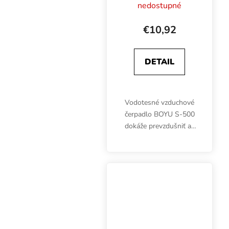
nedostupné
€10,92
DETAIL
Vodotesné vzduchové
čerpadlo BOYU S-500
dokáže prevzdušniť až
240 litrov za hodinu.
Príkon 2,8 W, tlak 0,010
MPa, hmotnosť 0,3 kg,
rozmery 116x70x56
mm.