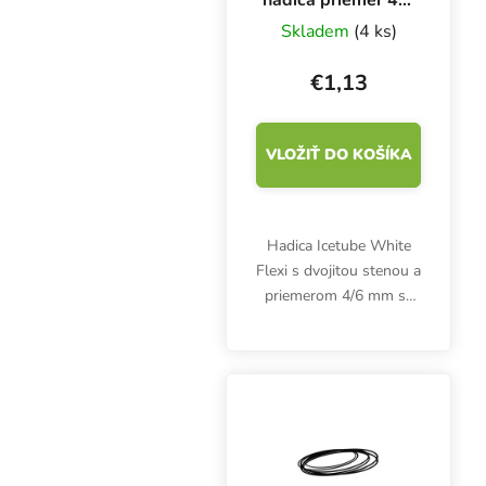
mm, 1 m
Skladem
(4 ks)
€1,13
VLOŽIŤ DO KOŠÍKA
Hadica Icetube White
Flexi s dvojitou stenou a
priemerom 4/6 mm sa
postará o nízku teplotu
živného roztoku aj v
teplých letných
mesiacoch! Biela
vonkajšia vrstva
zabraňuje...