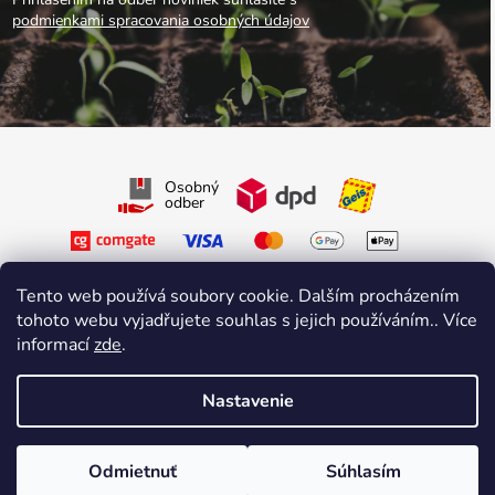
podmienkami spracovania osobných údajov
Osobný
odber
Tento web používá soubory cookie. Dalším procházením
tohoto webu vyjadřujete souhlas s jejich používáním.. Více
informací
zde
.
Sledujte nás na Facebooku
Sledujte nás na Instagrame
Nastavenie
Vytvoril Shoptet Premium
&
sniperdesign.cz
Copyright 2026
Growmarket.cz
. Všetky práva vyhradené.
Odmietnuť
Súhlasím