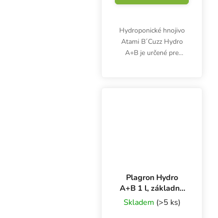
Hydroponické hnojivo
Atami B´Cuzz Hydro
A+B je určené pre
všetky typy inertných
substrátov. Používa sa
spoločne počas celého
vegetačného cyklu od
prvého týždňa.
Plagron Hydro
A+B 1 l, základné
hnojivo na rast a
Skladem
(>5 ks)
kvitnutie