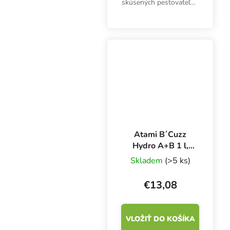
skúsených pestovateľov.
Hnojivo Perfect
Connoisseur Grow A&B
pH obsahuje vynikajúce
živiny, zabraňuje
kolísaniu pH a
maximalizuje...
Atami B´Cuzz
Hydro A+B 1 l,
základné hnojivo
Skladem
(>5 ks)
pre rast a kvitnutie
€13,08
VLOŽIŤ DO KOŠÍKA