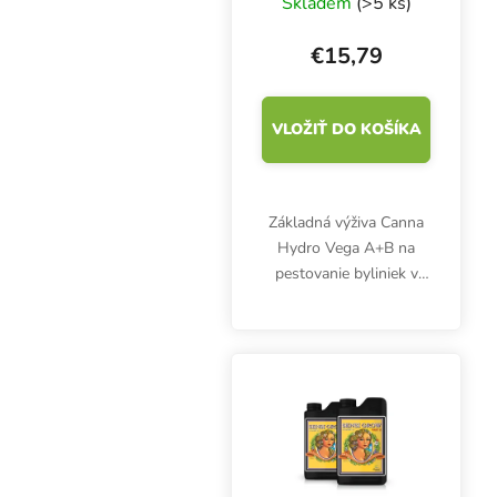
Skladem
(>5 ks)
mäkkú vodu
€15,79
VLOŽIŤ DO KOŠÍKA
Základná výživa Canna
Hydro Vega A+B na
pestovanie byliniek v
inertných substrátoch
pomocou zavlažovacích
systémov. Hydroponické
hnojivo na pestovanie v
mäkkej vode.