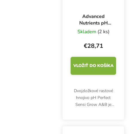
Advanced
Nutrients pH
Perfect Sensi
Skladem
(2 ks)
Grow A+B 1 l,
základné hnojivo
€28,71
pre rast
VLOŽIŤ DO KOŠÍKA
Dvojzložkové rastové
hnojivo pH Perfect
Sensi Grow A&B je
určené predovšetkým na
hydroponické
pestovanie. Výživa
poskytne všetko