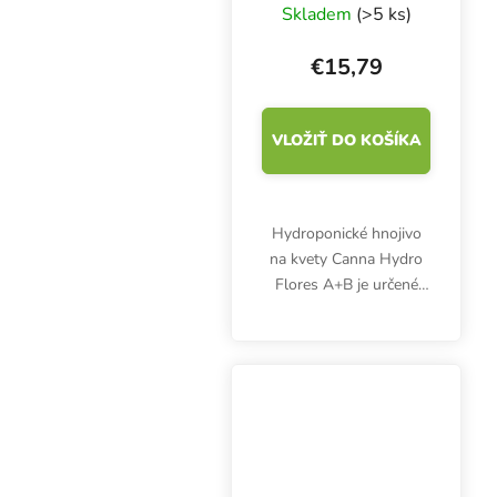
základné hnojivo
Skladem
(>5 ks)
pre kvety s tvrdou
vodou
€15,79
VLOŽIŤ DO KOŠÍKA
Hydroponické hnojivo
na kvety Canna Hydro
Flores A+B je určené
pre tvrdú vodu. Je
vhodný pre otvorené
systémy s odpadom a
všetky inertné substráty.