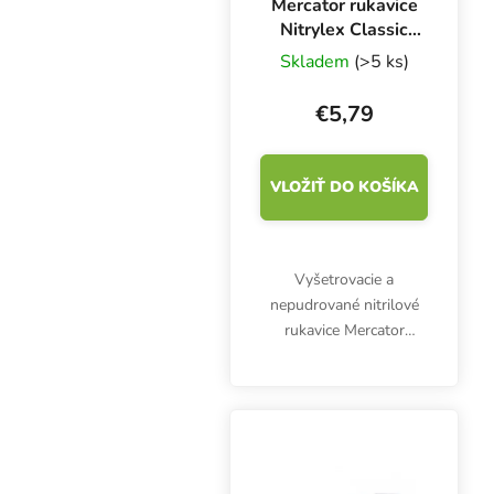
Mercator rukavice
Nitrylex Classic
BLUE L, 100 ks
Skladem
(>5 ks)
€5,79
VLOŽIŤ DO KOŠÍKA
Vyšetrovacie a
nepudrované nitrilové
rukavice Mercator
Nitrylex Classic BLUE L,
100 ks. Sú klasifikované
ako zdravotnícky
výrobok triedy I a
osobné ochranné
prostriedky...