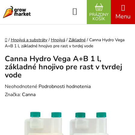
Prejsť na obsah
Hľadať
PRÁZDNY
NÁKUPNÝ K
KOŠÍK
Domov
/
Hnojivá a substráty
/
Hnojivá
/
Základné
/
Canna Hydro Vega
A+B 1 l, základné hnojivo pre rast v tvrdej vode
Canna Hydro Vega A+B 1 l,
základné hnojivo pre rast v tvrdej
vode
Priemerné hodnotenie produktu je 0,0 z 5 hviezdičiek.
Neohodnotené
Podrobnosti hodnotenia
Značka:
Canna