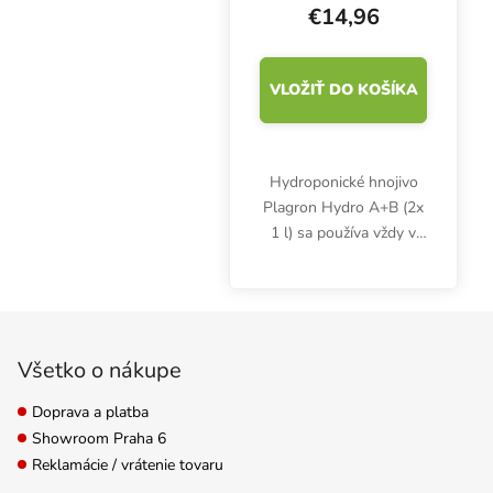
€14,96
VLOŽIŤ DO KOŠÍKA
Hydroponické hnojivo
Plagron Hydro A+B (2x
1 l) sa používa vždy v
rovnakom čase a počas
celého vegetačného
cyklu. Kvalitná
Zápätie
minerálna výživa
podporuje optimálny
Všetko o nákupe
rast zelených...
Doprava a platba
Showroom Praha 6
Reklamácie / vrátenie tovaru