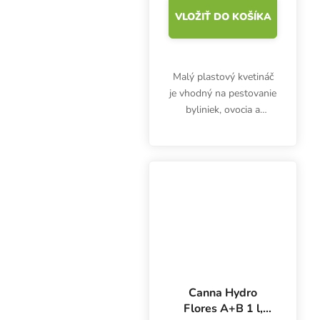
VLOŽIŤ DO KOŠÍKA
Malý plastový kvetináč
je vhodný na pestovanie
byliniek, ovocia a
zeleniny v interiéri aj
exteriéri. Na priamom
svetle sa nezahrieva
toľko ako tmavé hrnce.
Biely hrniec 20x20x23...
Canna Hydro
Flores A+B 1 l,