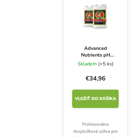
potrebné počas
vegetatívnej fázy rastu
a...
Advanced
Nutrients pH
Perfect
Skladem
(>5 ks)
Connoisseur Grow
A+B 1 l, základné
€34,96
hnojivo pre rast
VLOŽIŤ DO KOŠÍKA
Profesionálna
dvojzložková výživa pre