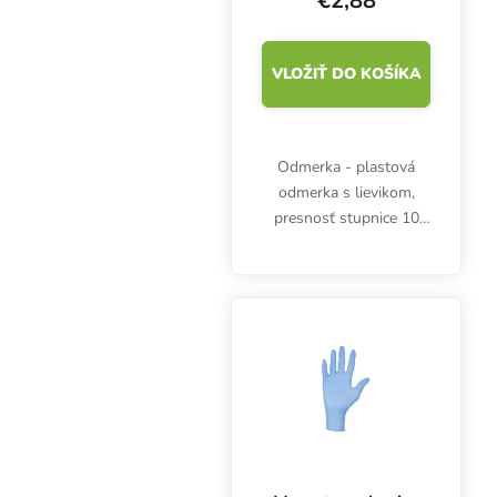
€2,88
VLOŽIŤ DO KOŠÍKA
Odmerka - plastová
odmerka s lievikom,
presnosť stupnice 10
ml, objem 100 ml, výška
72 mm, priemer 60 mm.
Odmerné časti po 2 ml.