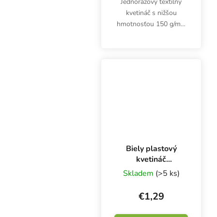
Jednorazový textilný
kvetináč s nižšou
hmotnosťou 150 g/m2,
Root Pouch Charcoal, je
vhodný na hydroponické
a izbové pestovanie.
Objem 11,36 litra,
rozmery 25,5x11,5 cm.
Biely plastový
kvetináč
20x20x23 cm -
Skladem
(>5 ks)
5,7 l
€1,29