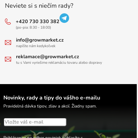
Neviete si s niečím rady?
+420 730 330 382
(po-pia: 8:30 - 18:00)
info@growmarket.cz
napíšte nám kedykoľvek
reklamace@growmarket.cz
tu s Vami vyriešime reklamáciu tovaru alebo dopravy
Novinky, rady a tipy do vášho e-mailu
Pravidelná dávka tipov, zliav a akcií. Žiadny spam.
Prihlásením na odber noviniek súhlasíte s