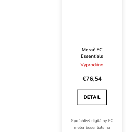
samozavlažovacích
systémoch, ako
retenčná vrstva v...
Merač EC
Essentials
Vyprodáno
€76,54
DETAIL
Spoľahlivý digitálny EC
meter Essentials na