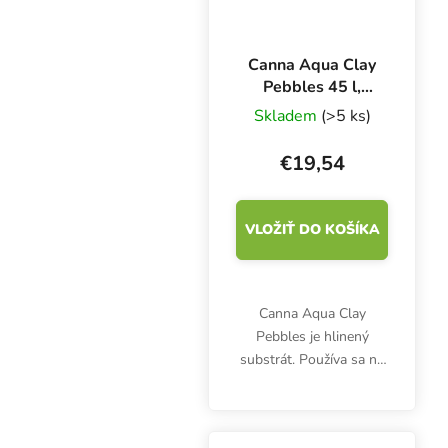
Canna Aqua Clay
Pebbles 45 l,
keramzit
Skladem
(>5 ks)
€19,54
VLOŽIŤ DO KOŠÍKA
Canna Aqua Clay
Pebbles je hlinený
substrát. Používa sa na
hydroponické
pestovanie rastlín v
recirkulačných a iných