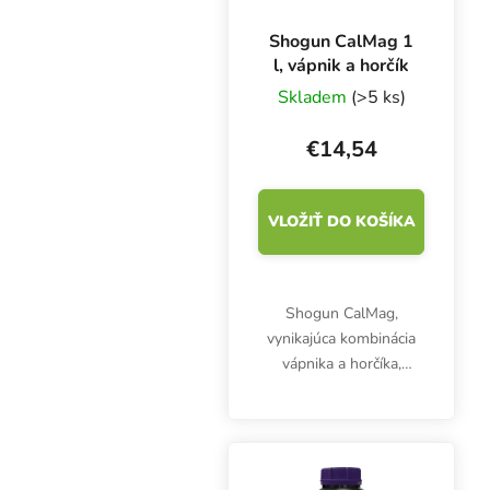
Shogun CalMag 1
l, vápnik a horčík
Skladem
(>5 ks)
€14,54
VLOŽIŤ DO KOŠÍKA
Shogun CalMag,
vynikajúca kombinácia
vápnika a horčíka,
zlepšuje príjem a prenos
živín v rastline. Výrazne
zvyšuje schopnosť
rastliny využívať ďalšie
dôležité živiny a