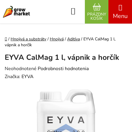
Prejsť na obsah
Hľadať
PRÁZDNY
NÁKUPNÝ K
KOŠÍK
Domov
/
Hnojivá a substráty
/
Hnojivá
/
Aditíva
/
EYVA CalMag 1 l,
vápnik a horčík
EYVA CalMag 1 l, vápnik a horčík
Priemerné hodnotenie produktu je 0,0 z 5 hviezdičiek.
Neohodnotené
Podrobnosti hodnotenia
Značka:
EYVA