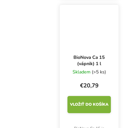
Podporuje tvorbu
bunkovej steny a
úspešnú fotosyntézu.
BioNova Ca 15
(vápnik) 1 l
Skladem
(>5 ks)
€20,79
VLOŽIŤ DO KOŠÍKA