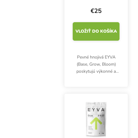
€25
VLOŽIŤ DO KOŠÍKA
Pevné hnojivá EYVA
(Base, Grow, Bloom)
poskytujú výkonné a
flexibilné riešenie, ktoré
je ideálne pre
veľkopestovateľov aj
hobby pestovateľov.
Toto koncentrované a
vysoko...