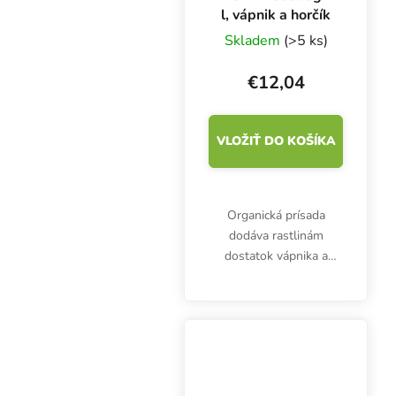
l, vápnik a horčík
Skladem
(>5 ks)
€12,04
VLOŽIŤ DO KOŠÍKA
Organická prísada
dodáva rastlinám
dostatok vápnika a
horčíka. BioBizz Calmag
1 l neovplyvňuje EC
zalievania. Používa sa
ako preventívne
opatrenie, ako aj pri
akútnych...