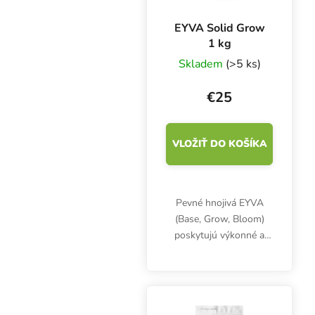
EYVA Solid Grow
1 kg
Skladem
(>5 ks)
€25
VLOŽIŤ DO KOŠÍKA
Pevné hnojivá EYVA
(Base, Grow, Bloom)
poskytujú výkonné a
flexibilné riešenie, ktoré
je ideálne pre
veľkopestovateľov aj
hobby pestovateľov.