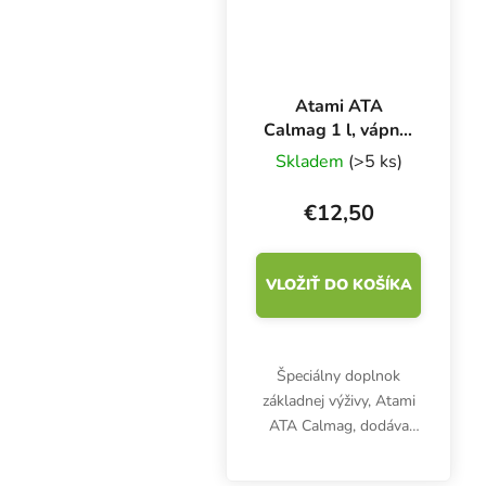
Atami ATA
Calmag 1 l, vápnik
a horčík
Skladem
(>5 ks)
€12,50
VLOŽIŤ DO KOŠÍKA
Špeciálny doplnok
základnej výživy, Atami
ATA Calmag, dodáva
rastlinám potrebný
vápnik a horčík.