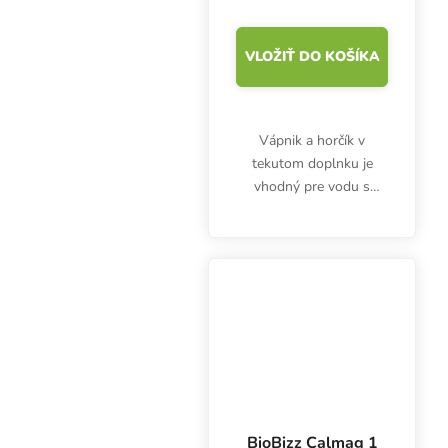
VLOŽIŤ DO KOŠÍKA
Vápnik a horčík v
tekutom doplnku je
vhodný pre vodu s
reverznou osmózou a
mäkkú vodu. Plagron
CalMag PRO
zabezpečuje vyváženú
koncentráciu minerálov
vo vode, najmä pri...
BioBizz Calmag 1