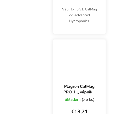
Vápník-hořčík CalMag
od Advanced
Hydroponics.
Plagron CalMag
PRO 1 l, vápnik a
horčík
Skladem
(>5 ks)
€13,71