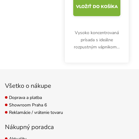
VLOŽIŤ DO KOŠÍKA
Vysoko koncentrovaná
prísada s ideálne
rozpustným vápnikom a
horčíkom. Canna
Calmag Agent 1 l
posilňuje rastliny,
Zápätie
zvyšuje príjem živín a
pomáha zlepšovať
Všetko o nákupe
kvalitu úrody. Upravuje...
Doprava a platba
Showroom Praha 6
Reklamácie / vrátenie tovaru
Nákupný poradca
Aktuality