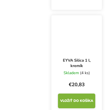
flexibilné riešenie, ktoré
je ideálne pre
veľkopestovateľov aj
hobby pestovateľov.
Toto koncentrované a
vysoko...
EYVA Silica 1 l,
kremík
Skladem
(4 ks)
€20,83
VLOŽIŤ DO KOŠÍKA