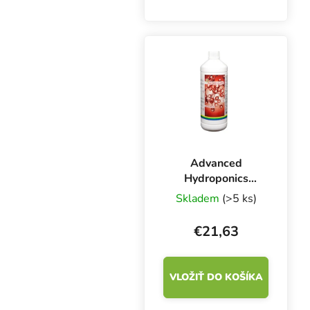
Ca/Mg. Doplnok je
určený na pestovanie
rastlín a plodín v pôde.
Vápnik a horčík sú
životne dôležité prvky
pre bunkové...
Advanced
Hydroponics
CalMag 1 l
Skladem
(>5 ks)
€21,63
VLOŽIŤ DO KOŠÍKA