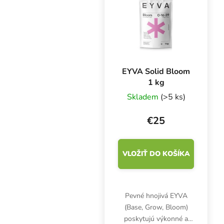
Toto koncentrované a
vysoko...
EYVA Solid Bloom
1 kg
Skladem
(>5 ks)
€25
VLOŽIŤ DO KOŠÍKA
Pevné hnojivá EYVA
(Base, Grow, Bloom)
poskytujú výkonné a