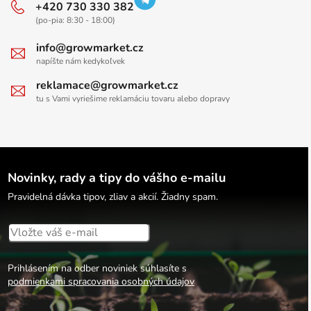
+420 730 330 382
(po-pia: 8:30 - 18:00)
info@growmarket.cz
napíšte nám kedykoľvek
reklamace@growmarket.cz
tu s Vami vyriešime reklamáciu tovaru alebo dopravy
Novinky, rady a tipy do vášho e-mailu
Pravidelná dávka tipov, zliav a akcií. Žiadny spam.
Prihlásením na odber noviniek súhlasíte s
podmienkami spracovania osobných údajov