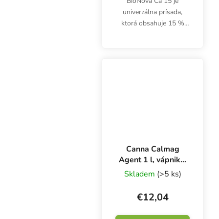
BioNova Ca 15 je
univerzálna prísada,
ktorá obsahuje 15 %
(180 g/l) čistého
vápnika, 8 % dusíka a
stopové prvky železo,
meď a mangán. Rýchlo
sa vstrebávajúca prísada
nezanáša...
Canna Calmag
Agent 1 l, vápnik a
horčík
Skladem
(>5 ks)
€12,04