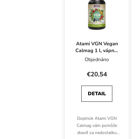
pomáha...
Atami VGN Vegan
Calmag 1 l, vápnik
a horčík
Objednáno
€20,54
DETAIL
Doplnok Atami VGN
Calmag vám pomôže
zbaviť sa nedostatku