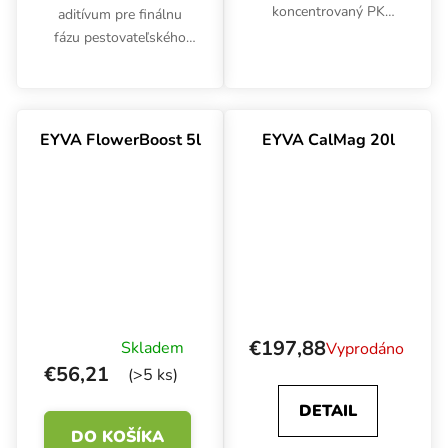
koncentrovaný PK
aditívum pre finálnu
stimulátor navrhnutý
fázu pestovateľského
pre explozívne kvitnutie
cyklu, navrhnuté na
a bohatú úrodu.
prečistenie a zjemnenie
Zintenzívňuje tvorbu
úrody. Pomáha
kvetov, zlepšuje chuť a
rastlinám spotrebovať
EYVA FlowerBoost 5l
EYVA CalMag 20l
arómu plodov u...
zvyškové živiny, čím...
€197,88
Skladem
Vyprodáno
€56,21
(>5 ks)
DETAIL
DO KOŠÍKA