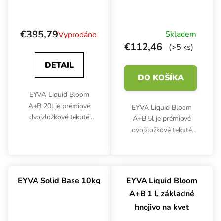
€395,79
Skladem
Vyprodáno
€112,46
(>5 ks)
DETAIL
DO KOŠÍKA
EYVA Liquid Bloom
A+B 20l je prémiové
EYVA Liquid Bloom
dvojzložkové tekuté
A+B 5l je prémiové
hnojivo pre fázu kvetu,
dvojzložkové tekuté
ktoré zaisťuje bohatú
hnojivo pre fázu kvetu,
úrodu a vynikajúcu chuť.
ktoré zaisťuje bohatú
Jeho zloženie je
úrodu a vynikajúcu chuť.
optimalizované pre
Jeho zloženie je
EYVA Solid Base 10kg
EYVA Liquid Bloom
moderné...
optimalizované pre
A+B 1 l, základné
moderné...
hnojivo na kvet