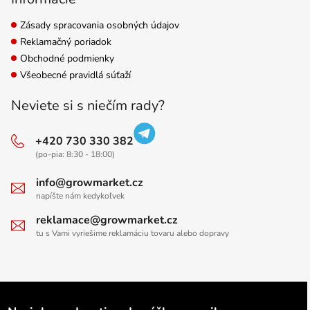
Zásady spracovania osobných údajov
Reklamačný poriadok
Obchodné podmienky
Všeobecné pravidlá súťaží
Neviete si s niečím rady?
+420 730 330 382
(po-pia: 8:30 - 18:00)
info@growmarket.cz
napíšte nám kedykoľvek
reklamace@growmarket.cz
tu s Vami vyriešime reklamáciu tovaru alebo dopravy