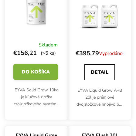
Skladem
€156,21
€395,79
(>5 ks)
Vyprodáno
DO KOŠÍKA
DETAIL
EYVA Solid Grow 10kg
EYVA Liquid Grow A+B
je kľúčová zložka
20l je prémiové
trojzložkového systému
dvojzložkové hnojivo pre
pevných hnojív
vegetatívnu fázu,
navrhnutá pre
zaisťujúce explozívny
explozívny vegetatívny
rast a silný koreňový
rast. Zaisťuje silné
systém. Vďaka čistému
EYVA Liquid Grow
EYVA Flush 20l