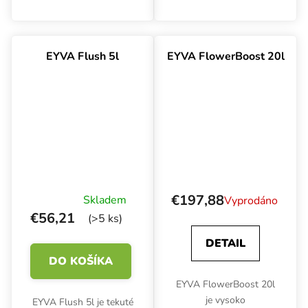
vegetatívnu fázu,
Pomáha rastlinám
zaisťujúce explozívny
spotrebovať zvyškové
rast a silný koreňový
živiny, čím...
systém. Vďaka čistému
EYVA Flush 5l
EYVA FlowerBoost 20l
zloženiu je
optimalizované pre...
€197,88
Skladem
Vyprodáno
€56,21
(>5 ks)
DETAIL
DO KOŠÍKA
EYVA FlowerBoost 20l
je vysoko
EYVA Flush 5l je tekuté