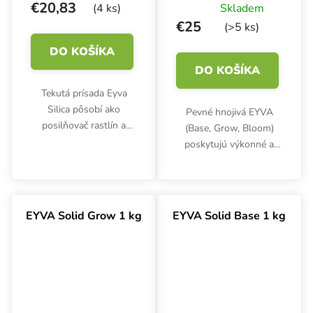
€20,83
(4 ks)
Skladem
€25
(>5 ks)
DO KOŠÍKA
DO KOŠÍKA
Tekutá prísada Eyva
Silica pôsobí ako
Pevné hnojivá EYVA
posilňovač rastlín a
(Base, Grow, Bloom)
vyrovnáva pH.
poskytujú výkonné a
flexibilné riešenie, ktoré
je ideálne pre
veľkopestovateľov aj
hobby pestovateľov.
EYVA Solid Grow 1 kg
EYVA Solid Base 1 kg
Toto koncentrované a
vysoko...