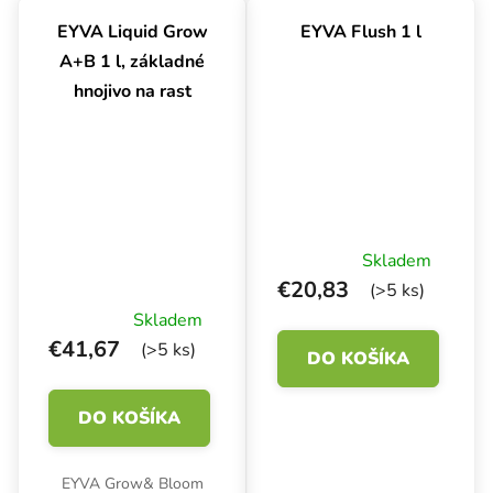
vhodný pre
EYVA Liquid Grow
EYVA Flush 1 l
automatizované
A+B 1 l, základné
systémy alebo ručné
hnojivo na rast
zavlažovanie.
Skladem
€20,83
(>5 ks)
Skladem
€41,67
(>5 ks)
DO KOŠÍKA
DO KOŠÍKA
EYVA Grow& Bloom