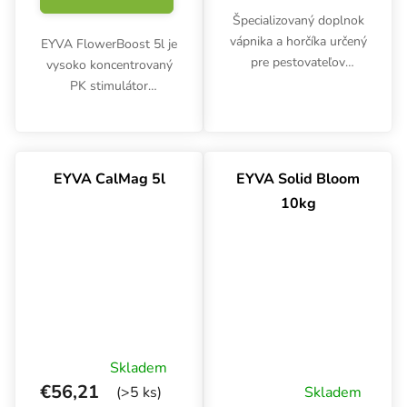
Špecializovaný doplnok
vápnika a horčíka určený
EYVA FlowerBoost 5l je
pre pestovateľov
vysoko koncentrovaný
využívajúcich mäkkú
PK stimulátor
alebo reverznou
navrhnutý pre
osmózou upravenú
explozívne kvitnutie a
vodu. Prípravok
bohatú úrodu.
efektívne predchádza
Zintenzívňuje tvorbu
EYVA CalMag 5l
EYVA Solid Bloom
nedostatkom živín,...
kvetov, zlepšuje chuť a
10kg
arómu plodov u...
Skladem
€56,21
(>5 ks)
Skladem