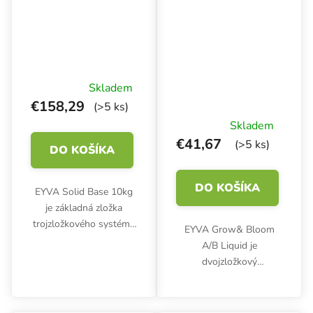
Skladem
€158,29
(>5 ks)
Skladem
€41,67
(>5 ks)
DO KOŠÍKA
DO KOŠÍKA
EYVA Solid Base 10kg
je základná zložka
trojzložkového systému
EYVA Grow& Bloom
pevných hnojív, ktorá
A/B Liquid je
tvorí esenciálny základ
dvojzložkový
výživy pre všetky fázy
koncentrovaný tekutý
pestovateľského cyklu.
výživný prostriedok pre
Toto vysoko...
celý rastový cyklus. Je