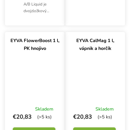
A/B Liquid je
dvojzložkový
koncentrovaný tekutý
výživný prostriedok pre
celý rastový cyklus. Je
vhodný pre
EYVA FlowerBoost 1 l,
EYVA CalMag 1 l,
automatizované
PK hnojivo
vápnik a horčík
systémy alebo ručné
zavlažovanie.
Skladem
Skladem
€20,83
€20,83
(>5 ks)
(>5 ks)