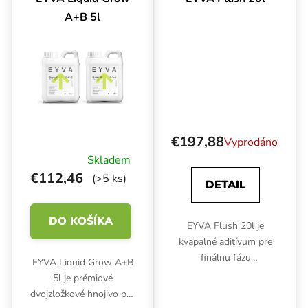
korene a listy, čo je
zloženiu je
A+B 5l
ideálne pre moderné...
optimalizované pre...
€197,88
Vyprodáno
Skladem
€112,46
(>5 ks)
DETAIL
DO KOŠÍKA
EYVA Flush 20l je
kvapalné aditívum pre
finálnu fázu
EYVA Liquid Grow A+B
pestovateľského cyklu,
5l je prémiové
navrhnuté na prečistenie
dvojzložkové hnojivo pre
a zjemnenie úrody.