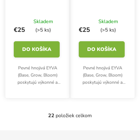
Skladem
Skladem
€25
€25
(>5 ks)
(>5 ks)
DO KOŠÍKA
DO KOŠÍKA
Pevné hnojivá EYVA
Pevné hnojivá EYVA
(Base, Grow, Bloom)
(Base, Grow, Bloom)
poskytujú výkonné a
poskytujú výkonné a
flexibilné riešenie, ktoré
flexibilné riešenie, ktoré
je ideálne pre
je ideálne pre
veľkopestovateľov aj
veľkopestovateľov aj
hobby pestovateľov.
hobby pestovateľov.
22
položiek celkom
Ovládacie prvky výpisu
Toto koncentrované a
Toto koncentrované a
vysoko...
vysoko...
Zápätie