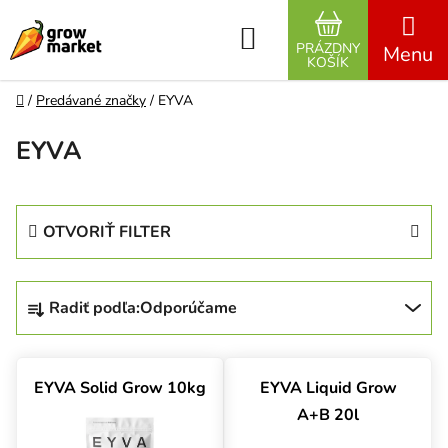
Prejsť na obsah
Hľadať
PRÁZDNY
NÁKUPNÝ K
KOŠÍK
Domov
/
Predávané značky
/
EYVA
EYVA
OTVORIŤ FILTER
Radenie produktov
Radiť podľa:
Odporúčame
Výpis produktov
EYVA Solid Grow 10kg
EYVA Liquid Grow
A+B 20l