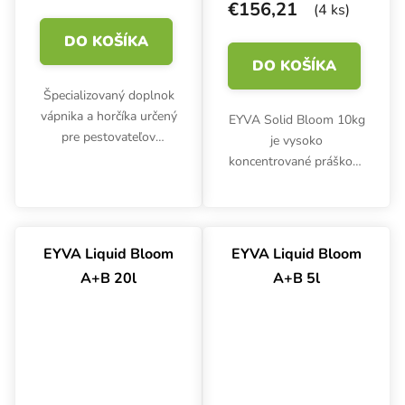
€156,21
(4 ks)
DO KOŠÍKA
DO KOŠÍKA
Špecializovaný doplnok
vápnika a horčíka určený
EYVA Solid Bloom 10kg
pre pestovateľov
je vysoko
využívajúcich mäkkú
koncentrované práškové
alebo reverznou
hnojivo určené pre fázu
osmózou upravenú
kvitnutia, ktoré
vodu. Prípravok
podporuje bohatú úrodu
efektívne predchádza
a vynikajúcu chuť. Ako
EYVA Liquid Bloom
EYVA Liquid Bloom
nedostatkom živín,...
súčasť trojzložkového
A+B 20l
A+B 5l
systému je...