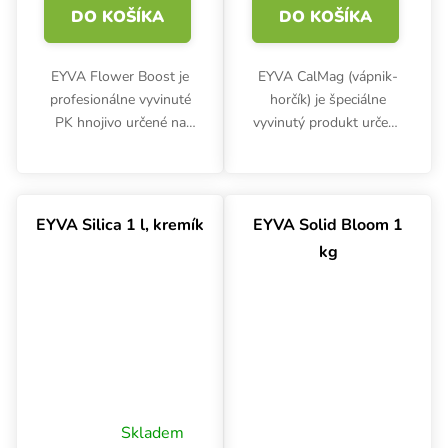
DO KOŠÍKA
DO KOŠÍKA
EYVA Flower Boost je
EYVA CalMag (vápnik-
profesionálne vyvinuté
horčík) je špeciálne
PK hnojivo určené na
vyvinutý produkt určený
podporu kvitnutia a
na použitie s mäkkou
dosiahnutie vynikajúcich
vodou a vodou
výnosov. Zmes živín PK
upravenou reverznou
zvyšuje výnimočnú
osmózou. Podporuje
EYVA Silica 1 l, kremík
EYVA Solid Bloom 1
produkciu kvetov a...
stabilné živinové
kg
prostredie a...
Skladem