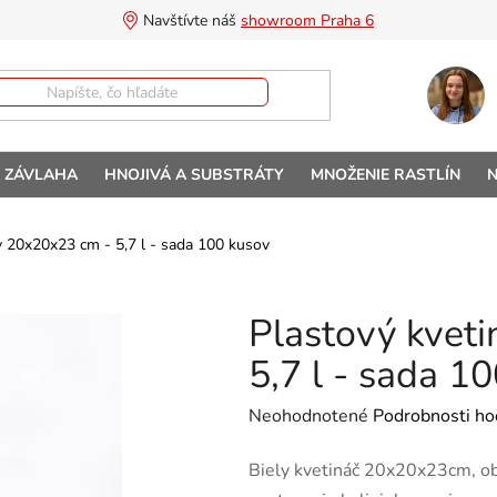
Navštívte náš 
showroom Praha 6
A ZÁVLAHA
HNOJIVÁ A SUBSTRÁTY
MNOŽENIE RASTLÍN
N
ly 20x20x23 cm - 5,7 l - sada 100 kusov
Plastový kveti
5,7 l - sada 1
Priemerné hodnotenie produktu 
Neohodnotené
Podrobnosti ho
Biely kvetináč 20x20x23cm, obj