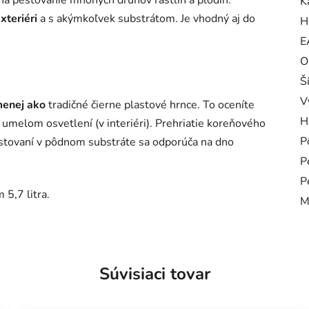
na pestovanie mnohých druhov rastlín a plodín.
K
exteriéri
a s akýmkoľvek substrátom. Je vhodný aj do
H
E
O
Š
V
menej ako
tradičné čierne plastové hrnce. To oceníte
H
umelom osvetlení (v interiéri). Prehriatie koreňového
P
estovaní v pôdnom substráte sa odporúča na dno
P
P
5,7 litra.
M
Súvisiaci tovar