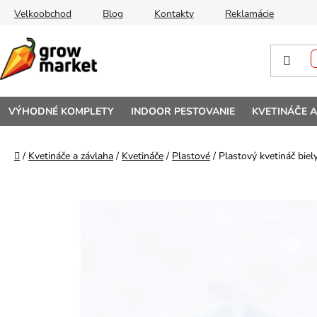
Prejsť na obsah
Velkoobchod
Blog
Kontakty
Reklamácie
VÝHODNÉ KOMPLETY
INDOOR PESTOVANIE
KVETINÁČE 
Domov
/
Kvetináče a závlaha
/
Kvetináče
/
Plastové
/
Plastový kvetináč bie