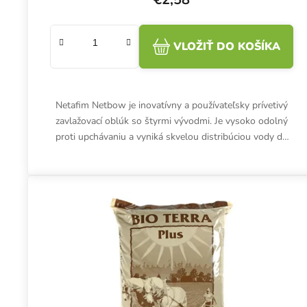
VLOŽIŤ DO KOŠÍKA
Netafim Netbow je inovatívny a používateľsky prívetivý
zavlažovací oblúk so štyrmi vývodmi. Je vysoko odolný
proti upchávaniu a vyniká skvelou distribúciou vody do
kvetináča. Je...