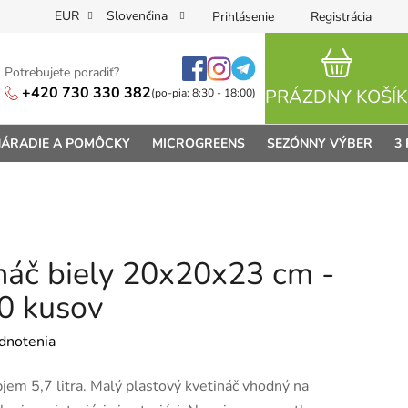
EUR
Slovenčina
Prihlásenie
Registrácia
Potrebujete poradiť?
NÁKUPN
+420 730 330 382
PRÁZDNY KOŠÍK
(po-pia: 8:30 - 18:00)
ÁRADIE A POMÔCKY
MICROGREENS
SEZÓNNY VÝBER
3
náč biely 20x20x23 cm -
00 kusov
je 0,0 z 5 hviezdičiek.
dnotenia
em 5,7 litra. Malý plastový kvetináč vhodný na