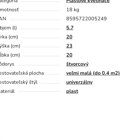
ategória
Plastové kvetináče
motnosť
18 kg
AN
8595722005249
bjem (l)
5.7
írka (cm)
20
ýška (cm)
23
ĺbka (cm)
20
ôdorys
štvorcový
estovateľská plocha
veľmi malá (do 0.4 m2)
estovateľský štýl
univerzálny
ateriál
plast