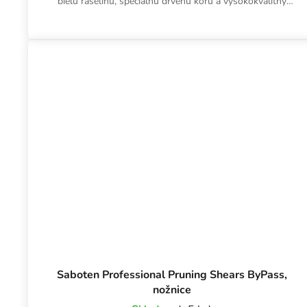
bielu rašelinu, špeciálnu drvenú kôru a vysokokvalitný
kokos Canna Coco....
Saboten Professional Pruning Shears ByPass,
nožnice