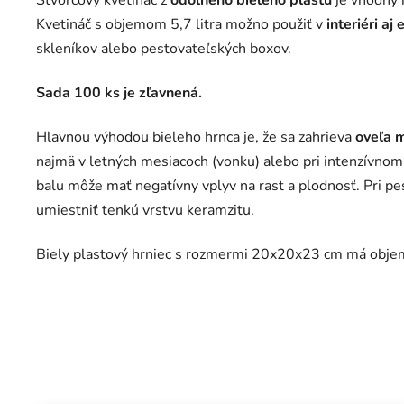
Štvorcový kvetináč z
odolného bieleho plastu
je vhodný 
Kvetináč s objemom 5,7 litra možno použiť v
interiéri aj 
skleníkov alebo pestovateľských boxov.
Sada 100 ks je zľavnená.
Hlavnou výhodou bieleho hrnca je, že sa zahrieva
oveľa 
najmä v letných mesiacoch (vonku) alebo pri intenzívnom 
balu môže mať negatívny vplyv na rast a plodnosť. Pri p
umiestniť tenkú vrstvu keramzitu.
Biely plastový hrniec s rozmermi 20x20x23 cm má objem 