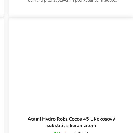
ochrana pred zaplavením pod kvetináčmi alebo
hydroponickými systémami.
Atami Hydro Rokz Cocos 45 l, kokosový
substrát s keramzitom