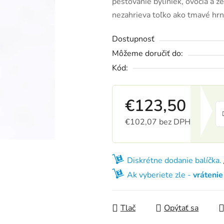
pestovanie byliniek, ovocia a ze
nezahrieva toľko ako tmavé hr
Dostupnosť
Môžeme doručiť do:
Kód:
€123,50
€102,07 bez DPH
Jednotková cena:
Diskrétne dodanie balíčka.
Ak vyberiete zle -
vráteni
Tlač
Opýtať sa