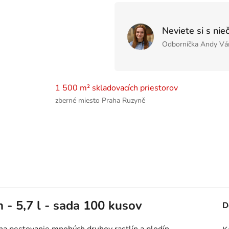
Neviete si s nie
Odborníčka Andy Vá
1 500 m² skladovacích priestorov
zberné miesto Praha Ruzyně
 - 5,7 l - sada 100 kusov
D