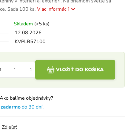
leniny v interiéri aj exteriéri. Na priamom svetle sa
nce. Sada 100 ks.
Viac informácií
Skladem
(>5 ks)
12.08.2026
KVPLB57100
VLOŽIŤ DO KOŠÍKA
Ako balíme objednávky?
e zadarmo
do 30 dní.
Zdieľať