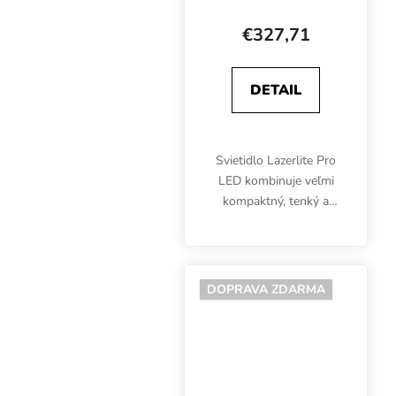
integrovaným
predradníkom)
€327,71
DETAIL
Svietidlo Lazerlite Pro
LED kombinuje veľmi
kompaktný, tenký a
užitočný dizajn s
vysokokvalitnými
komponentmi a
veľkolepým svetelným
DOPRAVA ZDARMA
výkonom. Toto
jedinečné svietidlo
poskytuje...