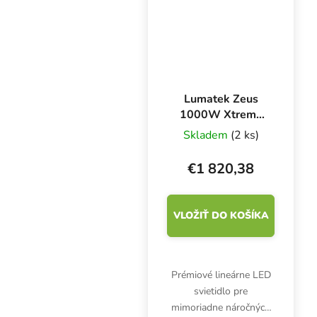
umol/s a účinnosťou
3,1...
Lumatek Zeus
1000W Xtreme
PPFD CO2, LED
Skladem
(2 ks)
svietidlo
€1 820,38
VLOŽIŤ DO KOŠÍKA
Prémiové lineárne LED
svietidlo pre
mimoriadne náročných