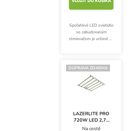
VLOŽIŤ DO KOŠÍKA
Spoľahlivé LED svietidlo
so zabudovaným
stmievačom je určené na
mestské záhradkárčenie
na ploche 1 m2.
Lumatek ATS300W
PRO z nového radu
DOPRAVA ZDARMA
Grow LED zaujme
nielen moderným
dizajnom...
LAZERLITE PRO
720W LED 2,75
µmol/J (s
Na cestě