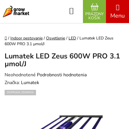
Prejsť na obsah
Hľadať
PRÁZDNY
NÁKUPNÝ K
KOŠÍK
Domov
/
Indoor pestovanie
/
Osvetlenie
/
LED
/
Lumatek LED Zeus
600W PRO 3.1 µmol/J
Lumatek LED Zeus 600W PRO 3.1
µmol/J
Priemerné hodnotenie produktu je 0,0 z 5 hviezdičiek.
Neohodnotené
Podrobnosti hodnotenia
Značka:
Lumatek
DOPRAVA ZDARMA