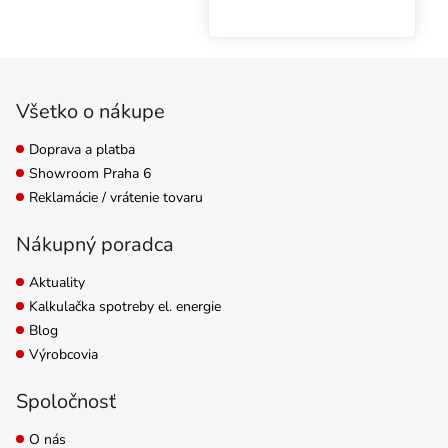
pestovateľov.
Kompaktný dizajn,
vymeniteľné LED
Zápätie
segmenty, plné
spektrum svetla,
Všetko o nákupe
výnimočná účinnosť až
2,9 µmol/J a...
Doprava a platba
Showroom Praha 6
Reklamácie / vrátenie tovaru
Nákupný poradca
Aktuality
Kalkulačka spotreby el. energie
Blog
Výrobcovia
Spoločnosť
O nás