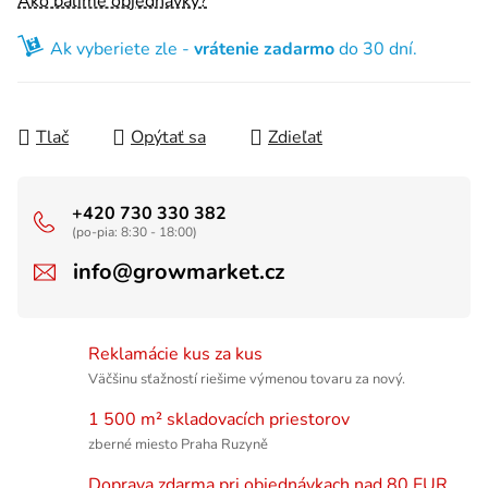
Ako balíme objednávky?
Ak vyberiete zle -
vrátenie zadarmo
do 30 dní.
Tlač
Opýtať sa
Zdieľať
+420 730 330 382
(po-pia: 8:30 - 18:00)
info@growmarket.cz
Reklamácie kus za kus
Väčšinu sťažností riešime výmenou tovaru za nový.
1 500 m² skladovacích priestorov
zberné miesto Praha Ruzyně
Doprava zdarma pri objednávkach nad 80 EUR