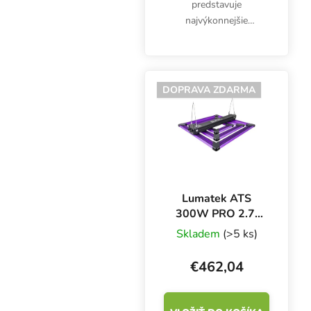
predstavuje
najvýkonnejšie
pestovateľské svetlo na
trhu, ZEUS 1000 W.
Lineárne svietidlo s 10
svetelnými segmentmi
DOPRAVA ZDARMA
na pestovanie na ploche
2x1,5 m. Extrémne...
Lumatek ATS
300W PRO 2.7,
LED svietidlo
Skladem
(>5 ks)
€462,04