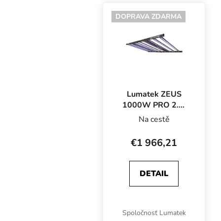
DOPRAVA ZDARMA
Lumatek ZEUS
1000W PRO 2.9,
LED svietidlo
Na cestě
€1 966,21
DETAIL
Spoločnosť Lumatek