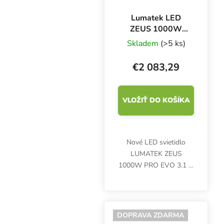
Lumatek LED
ZEUS 1000W
PRO EVO 3.1
Skladem
(>5 ks)
µmol/J
€2 083,29
VLOŽIŤ DO KOŠÍKA
Nové LED svietidlo
LUMATEK ZEUS
1000W PRO EVO 3.1 je
lineárne viacsvetelné
segmentové svietidlo s
desiatimi pruhmi a
extrémne vysokou
DOPRAVA ZDARMA
úrovňou PPF 3125