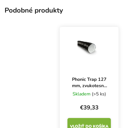
priemer 100 mm.
Podobné produkty
Phonic Trap 127
mm, zvukotesné
ventilačné
Skladem
(>5 ks)
potrubie, krabica 3
m
€39,33
VLOŽIŤ DO KOŠÍKA