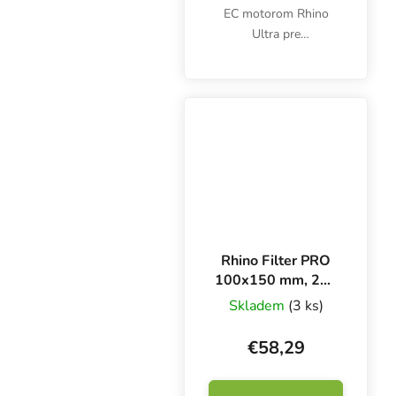
EC motorom Rhino
Ultra pre
vzduchotechnické
systémy s priemerom
100 mm. Otáčky
kovového ventilátora s
výkonom 275 m3/h
možno efektívne
regulovať pomocou...
Rhino Filter PRO
100x150 mm, 200
m3/h
Skladem
(3 ks)
€58,29