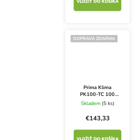
VLOŽIŤ DO KOŠÍKA
DOPRAVA ZDARMA
Prima Klima
PK100-TC 100
mm - 280 m3/h,
Skladem
(5 ks)
ventilátor s
reguláciou teploty
€143,33
VLOŽIŤ DO KOŠÍKA