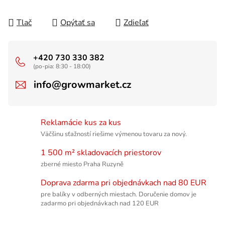
Tlač
Opýtať sa
Zdieľať
+420 730 330 382
(po-pia: 8:30 - 18:00)
info@growmarket.cz
Reklamácie kus za kus
Väčšinu sťažností riešime výmenou tovaru za nový.
1 500 m² skladovacích priestorov
zberné miesto Praha Ruzyně
Doprava zdarma pri objednávkach nad 80 EUR
pre balíky v odberných miestach. Doručenie domov je
zadarmo pri objednávkach nad 120 EUR