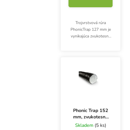
Trojvrstvová rúra
PhonicTrap 127 mm je
vynikajúca zvukotesná
rúra bez sklenej vaty. Je
vhodná na odvod a
prívod vzduchu, najmä
tam, kde sa vyžaduje
tiché a čisté prostredie....
Phonic Trap 152
mm, zvukotesné
ventilačné
Skladem
(5 ks)
potrubie, krabica 3