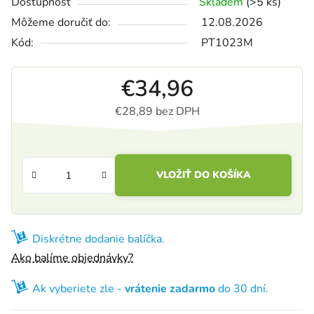
Dostupnosť
Skladem
(>5 ks)
Môžeme doručiť do:
12.08.2026
Kód:
PT1023M
€34,96
€28,89 bez DPH
Jednotková cena:
VLOŽIŤ DO KOŠÍKA
Diskrétne dodanie balíčka.
Ako balíme objednávky?
Ak vyberiete zle -
vrátenie zadarmo
do 30 dní.