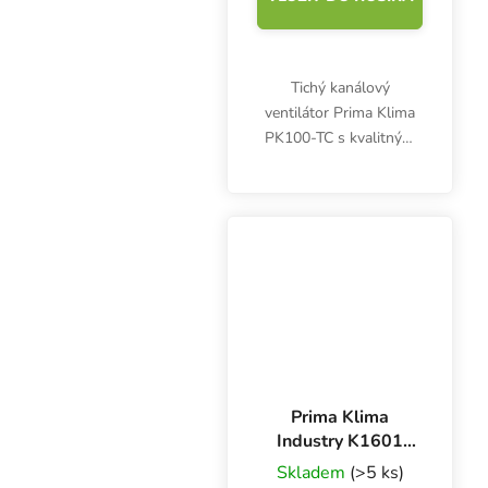
Tichý kanálový
ventilátor Prima Klima
PK100-TC s kvalitným
motorom s guličkovými
ložiskami reguluje
otáčky podľa aktuálnej a
požadovanej teploty.
Maximálny prietok
vzduchu 280...
Prima Klima
Industry K1601
420 m3/h, 100
Skladem
(>5 ks)