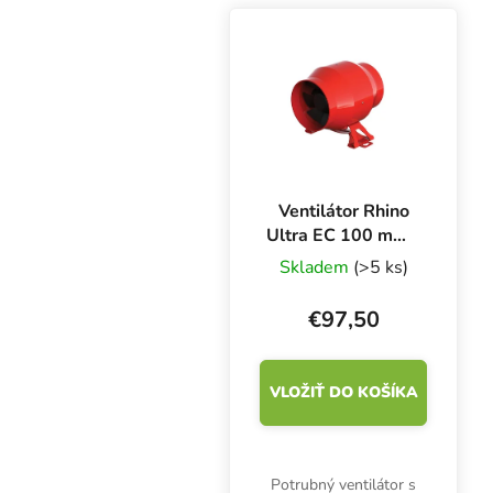
Vysokopevnostné
lepiace pásky na izoláciu
potrubia a hydroizoláciu
PHONIC TRAP. 5 m...
Ventilátor Rhino
Ultra EC 100 mm -
275 m3/h, kovový
Skladem
(>5 ks)
ventilátor s EC
motorom
€97,50
VLOŽIŤ DO KOŠÍKA
Potrubný ventilátor s