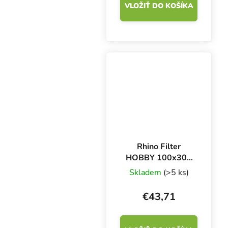
VLOŽIŤ DO KOŠÍKA
Rhino Filter
HOBBY 100x300
mm, 350 m3/h
Skladem
(>5 ks)
€43,71