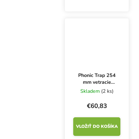
rúra bez sklenej vaty. Je
obzvlášť vhodná na
odvod a prívod vzduchu,
kde sa vyžaduje tiché a
čisté prostredie....
Phonic Trap 254
mm vetracie
potrubie,
Skladem
(2 ks)
zvukotesné, box 3
m
€60,83
VLOŽIŤ DO KOŠÍKA