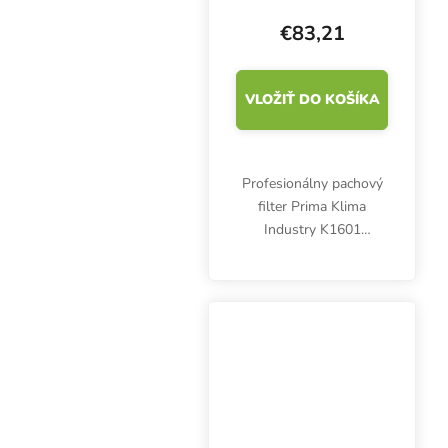
mm, pachový filter
€83,21
VLOŽIŤ DO KOŠÍKA
Profesionálny pachový
filter Prima Klima
Industry K1601
odstraňuje pachy so
100 % účinnosťou.
Maximálny prietok
vzduchu 420 m3/h,
priemer príruby 100
mm.