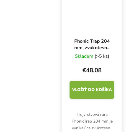
vyžaduje tiché a čisté...
Phonic Trap 204
mm, zvukotesné
ventilačné
Skladem
(>5 ks)
potrubie, box 3 m
€48,08
VLOŽIŤ DO KOŠÍKA
Trojvrstvová rúra
PhonicTrap 204 mm je
vynikajúca zvukotesná