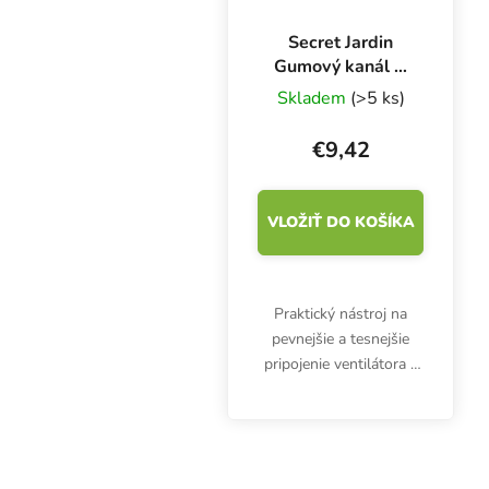
Secret Jardin
Gumový kanál O
100 mm, spojka
Skladem
(>5 ks)
RD 100
€9,42
VLOŽIŤ DO KOŠÍKA
Praktický nástroj na
pevnejšie a tesnejšie
pripojenie ventilátora k
pachovému filtru alebo
stanovej prírube. Tajné
gumové potrubie Jardin
RD 100 je určené pre