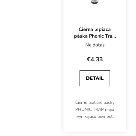
Čierna lepiaca
páska Phonic Trap
Tape - 50 mm x 5
Na dotaz
m
€4,33
DETAIL
Čierne textilné pásky
PHONIC TRAP majú
vynikajúcu pevnosť
spoja a nízkoteplotné
vlastnosti.