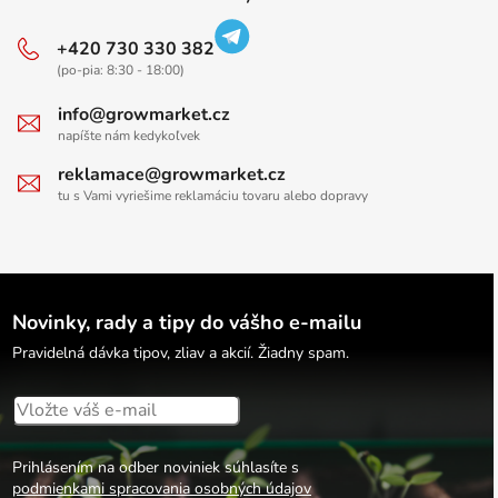
+420 730 330 382
(po-pia: 8:30 - 18:00)
info@growmarket.cz
napíšte nám kedykoľvek
reklamace@growmarket.cz
tu s Vami vyriešime reklamáciu tovaru alebo dopravy
Novinky, rady a tipy do vášho e-mailu
Pravidelná dávka tipov, zliav a akcií. Žiadny spam.
Prihlásením na odber noviniek súhlasíte s
podmienkami spracovania osobných údajov