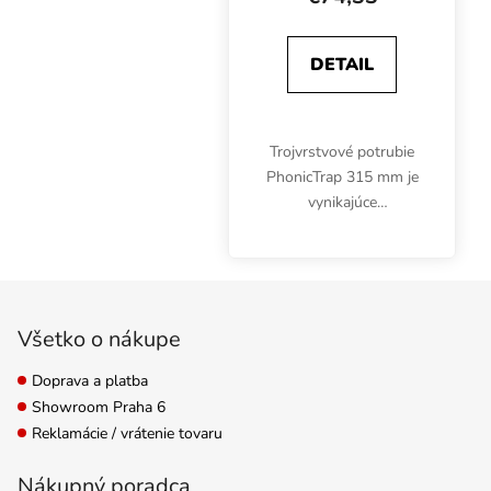
DETAIL
Trojvrstvové potrubie
PhonicTrap 315 mm je
vynikajúce
zvukovoizolačné
potrubie bez sklenej
vaty. Je vhodná na
Zápätie
odvod a prívod vzduchu,
najmä tam, kde sa
Všetko o nákupe
vyžaduje tiché a čisté...
Doprava a platba
Showroom Praha 6
Reklamácie / vrátenie tovaru
Nákupný poradca