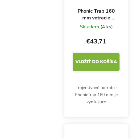
Phonic Trap 160
mm vetracie
potrubie,
Skladem
(4 ks)
zvukotesné, box 3
m
€43,71
VLOŽIŤ DO KOŠÍKA
Trojvrstvové potrubie
PhonicTrap 160 mm je
vynikajúce
zvukovoizolačné
potrubie bez sklenej
vaty. Je vhodná na
odvod a prívod vzduchu,
najmä tam, kde sa