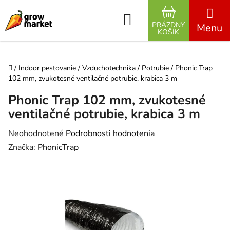
Prejsť na obsah
Hľadať
PRÁZDNY
NÁKUPNÝ K
KOŠÍK
Domov
/
Indoor pestovanie
/
Vzduchotechnika
/
Potrubie
/
Phonic Trap
102 mm, zvukotesné ventilačné potrubie, krabica 3 m
Phonic Trap 102 mm, zvukotesné
ventilačné potrubie, krabica 3 m
Priemerné hodnotenie produktu je 0,0 z 5 hviezdičiek.
Neohodnotené
Podrobnosti hodnotenia
Značka:
PhonicTrap