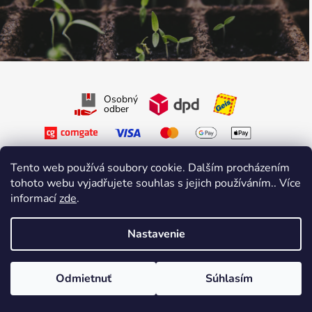
Osobný
odber
Tento web používá soubory cookie. Dalším procházením
tohoto webu vyjadřujete souhlas s jejich používáním.. Více
informací
zde
.
Sledujte nás na Facebooku
Sledujte nás na Instagrame
Nastavenie
Vytvoril Shoptet Premium
&
sniperdesign.cz
Copyright 2026
Growmarket.cz
. Všetky práva vyhradené.
Odmietnuť
Súhlasím
\n