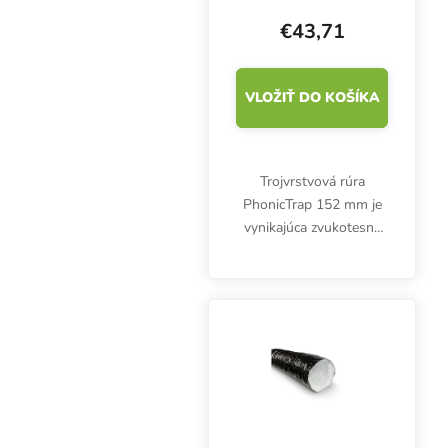
m
€43,71
VLOŽIŤ DO KOŠÍKA
Trojvrstvová rúra
PhonicTrap 152 mm je
vynikajúca zvukotesná
rúra bez sklenej vaty,
ktorá neobmedzuje
prúdenie vzduchu. Je
vhodná na prívod a
odvod vzduchu, najmä
tam, kde sa...