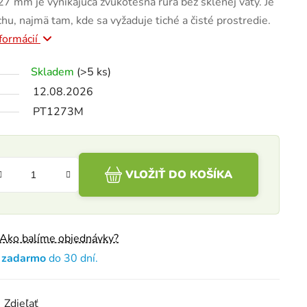
27 mm je vynikajúca zvukotesná rúra bez sklenej vaty. Je
u, najmä tam, kde sa vyžaduje tiché a čisté prostredie.
nformácií
Skladem
(>5 ks)
12.08.2026
PT1273M
VLOŽIŤ DO KOŠÍKA
Ako balíme objednávky?
e zadarmo
do 30 dní.
Zdieľať