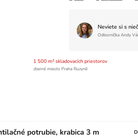
Neviete si s nie
Odborníčka Andy Vá
1 500 m² skladovacích priestorov
zberné miesto Praha Ruzyně
ilačné potrubie, krabica 3 m
D