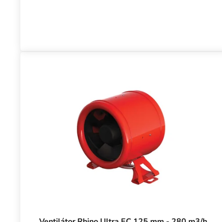
Ventilátor Rhino Ultra EC 125 mm - 280 m3/h,