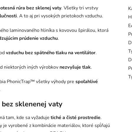
otesná rúra bez sklenej vaty
. Všetky tri vrstvy
K
lučnosti
. A to aj pri vysokých prietokoch vzduchu.
H
E
ného laminovaného hliníka s kovovou špirálou, ktorá
P
dzujúcim prúdenie vzduchu
.
D
T
hod
vzduchu bez spätného tlaku na ventilátor
.
D
od niektorých iných výrobkov
nezvyšuje tlak
.
P
T
ubia PhonicTrap™ všetky výhody pre
spoľahlivé
.
 bez sklenenej vaty
jmä tam, kde sa vyžaduje
tiché a čisté prostredie
.
y je vyrobené z kombinácie materiálov, ktoré spĺňajú