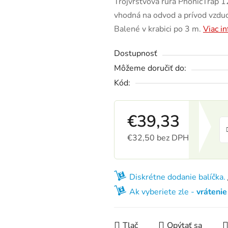
Trojvrstvová rúra PhonicTrap 1
vhodná na odvod a prívod vzduch
Balené v krabici po 3 m.
Viac i
Dostupnosť
Môžeme doručiť do:
Kód:
€39,33
€32,50 bez DPH
Jednotková cena:
Diskrétne dodanie balíčka.
Ak vyberiete zle -
vráteni
Tlač
Opýtať sa