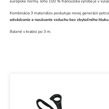
európske normy. Jeho 100 % francúzska výroba je v sú
Kombinácia 3 materiálov poskytuje novej generácii potr
odvádzanie a nasávanie vzduchu bez zbytočného hluku
Balené v krabici po 3 m.