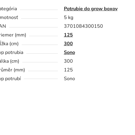
ategória
Potrubie do grow boxov
motnosť
5 kg
AN
3701084300150
riemer (mm)
125
ĺžka (cm)
300
yp potrubia
Sono
élka (cm)
300
růměr (mm)
125
yp potrubí
Sono