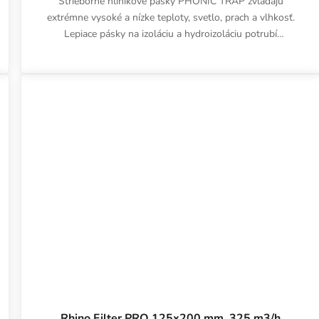
Strieborné hliníkové pásky PHONIC TRAP zvládajú
extrémne vysoké a nízke teploty, svetlo, prach a vlhkosť.
Lepiace pásky na izoláciu a hydroizoláciu potrubí
PHONIC TRAP,...
Rhino Filter PRO 125x200 mm, 325 m3/h