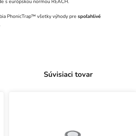
lade s európskou normou REACH.
ubia PhonicTrap™ všetky výhody pre
spoľahlivé
.
Súvisiaci tovar