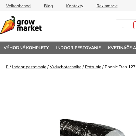
Prejsť na obsah
Velkoobchod
Blog
Kontakty
Reklamácie
VÝHODNÉ KOMPLETY
INDOOR PESTOVANIE
KVETINÁČE 
Domov
/
Indoor pestovanie
/
Vzduchotechnika
/
Potrubie
/
Phonic Trap 127