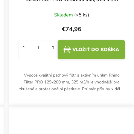
Skladem
(>5 ks)
€74,96
VLOŽIŤ DO KOŠÍKA
Vysoce kvalitní pachový filtr s aktivním uhlím Rhino
Filter PRO 125x200 mm, 325 m3/h je vhodnější pro
zkušené a profesionální pěstitele. Průměr příruby x délka
filtru, výkon:...