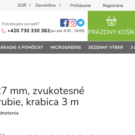
EUR
Slovenčina
Prihlásenie
Registrácia
Potrebujete poradiť?
NÁKUPN
+420 730 330 382
PRÁZDNY KOŠÍK
(po-pia: 8:30 - 18:00)
ÁRADIE A POMÔCKY
MICROGREENS
SEZÓNNY VÝBER
3
27 mm, zvukotesné
rubie, krabica 3 m
je 0,0 z 5 hviezdičiek.
dnotenia