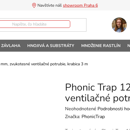
Navštívte náš 
showroom Praha 6
A ZÁVLAHA
HNOJIVÁ A SUBSTRÁTY
MNOŽENIE RASTLÍN
N
 mm, zvukotesné ventilačné potrubie, krabica 3 m
Phonic Trap 1
ventilačné pot
Priemerné hodnotenie produktu 
Neohodnotené
Podrobnosti ho
Značka:
PhonicTrap