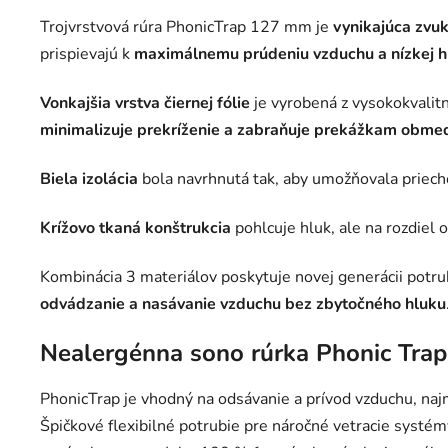
Trojvrstvová rúra PhonicTrap 127 mm je
vynikajúca zvuk
prispievajú k
maximálnemu prúdeniu vzduchu a nízkej h
Vonkajšia vrstva čiernej fólie
je vyrobená z vysokokvalit
minimalizuje prekríženie a zabraňuje prekážkam obme
Biela izolácia
bola navrhnutá tak, aby umožňovala priec
Krížovo tkaná konštrukcia
pohlcuje hluk, ale na rozdiel 
Kombinácia 3 materiálov poskytuje novej generácii potr
odvádzanie a nasávanie vzduchu bez zbytočného hluku
Nealergénna sono rúrka Phonic Trap
PhonicTrap je vhodný na odsávanie a prívod vzduchu, na
Špičkové flexibilné potrubie pre náročné vetracie systém