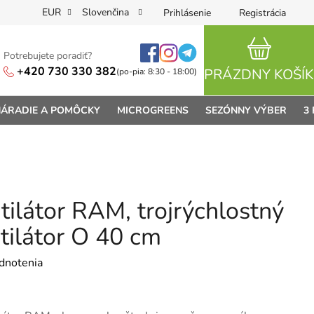
EUR
Slovenčina
Prihlásenie
Registrácia
Potrebujete poradiť?
NÁKUPN
+420 730 330 382
PRÁZDNY KOŠÍK
(po-pia: 8:30 - 18:00)
ÁRADIE A POMÔCKY
MICROGREENS
SEZÓNNY VÝBER
3
ilátor RAM, trojrýchlostný
tilátor O 40 cm
je 0,0 z 5 hviezdičiek.
dnotenia