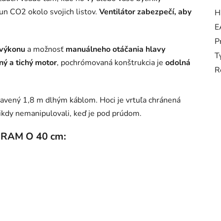
sun CO2 okolo svojich listov.
Ventilátor zabezpečí, aby
H
E
P
 výkonu
a možnosť
manuálneho otáčania hlavy
T
ný a tichý motor
, pochrómovaná konštrukcia je
odolná
R
avený 1,8 m dlhým káblom. Hoci je vrtuľa chránená
ikdy nemanipulovali, keď je pod prúdom.
r RAM O 40 cm: