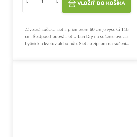
VLOŽIŤ DO KOŠÍKA
Závesná sušiaca sieť s priemerom 60 cm je vysoká 115
cm. Šesťposchodová sieť Urban Dry na sušenie ovocia,
byliniek a kvetov alebo húb. Sieť so zipsom na sušenie
možno pohodlne...