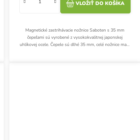
VLOŽIŤ DO KOŠÍKA
Magnetické zastrihávacie nožnice Saboten s 35 mm
čepeľami sú vyrobené z vysokokvalitnej japonskej
uhlíkovej ocele. Čepele sú dlhé 35 mm, celé nožnice majú
dĺžku 16 cm. K...