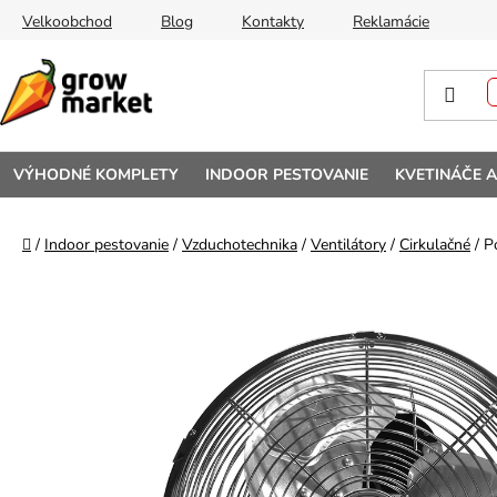
Prejsť na obsah
Velkoobchod
Blog
Kontakty
Reklamácie
VÝHODNÉ KOMPLETY
INDOOR PESTOVANIE
KVETINÁČE 
Domov
/
Indoor pestovanie
/
Vzduchotechnika
/
Ventilátory
/
Cirkulačné
/
P