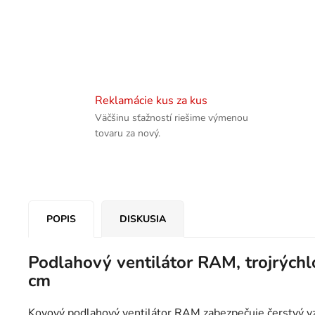
Reklamácie kus za kus
Väčšinu sťažností riešime výmenou
tovaru za nový.
POPIS
DISKUSIA
Podlahový ventilátor RAM, trojrýchl
cm
Kovový podlahový ventilátor RAM zabezpečuje čerstvý vz