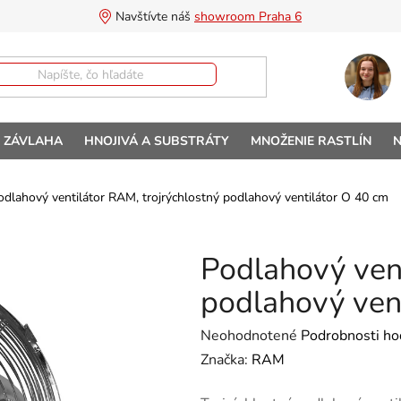
Navštívte náš 
showroom Praha 6
A ZÁVLAHA
HNOJIVÁ A SUBSTRÁTY
MNOŽENIE RASTLÍN
N
odlahový ventilátor RAM, trojrýchlostný podlahový ventilátor O 40 cm
Podlahový vent
podlahový ven
Priemerné hodnotenie produktu 
Neohodnotené
Podrobnosti ho
Značka:
RAM