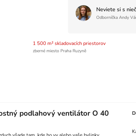
Neviete si s nie
Odborníčka Andy Vá
1 500 m² skladovacích priestorov
zberné miesto Praha Ruzyně
ostný podlahový ventilátor O 40
D
K
duch všade tam, kde ho vy alebo vaše bylinky