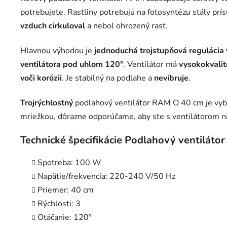
potrebujete. Rastliny potrebujú na fotosyntézu stály prí
vzduch cirkuloval
a nebol ohrozený rast.
Hlavnou výhodou je
jednoduchá trojstupňová regulácia
ventilátora pod uhlom 120°
. Ventilátor má
vysokokvalit
voči korózii
. Je stabilný na podlahe a
nevibruje
.
Trojrýchlostný
podlahový ventilátor RAM O 40 cm je vyb
mriežkou, dôrazne odporúčame, aby ste s ventilátorom n
Technické špecifikácie Podlahový ventiláto
Spotreba: 100 W
Napätie/frekvencia: 220-240 V/50 Hz
Priemer: 40 cm
Rýchlosti: 3
Otáčanie: 120°