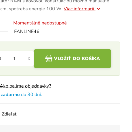
tilátor RAM s kovovou konštrukciou možno manuálne
0 cm, spotreba energie 100 W.
Viac informácií
Momentálně nedostupné
FANLINE46
VLOŽIŤ DO KOŠÍKA
Ako balíme objednávky?
e zadarmo
do 30 dní.
Zdieľať