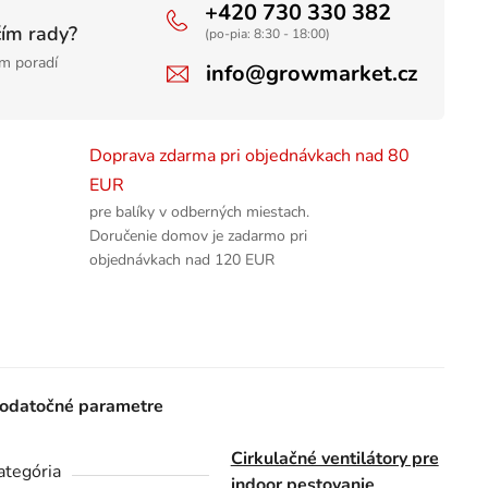
+420 730 330 382
čím rady?
(po-pia: 8:30 - 18:00)
m poradí
info@growmarket.cz
Doprava zdarma pri objednávkach nad 80
EUR
pre balíky v odberných miestach.
Doručenie domov je zadarmo pri
objednávkach nad 120 EUR
odatočné parametre
Cirkulačné ventilátory pre
ategória
indoor pestovanie