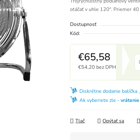
Trojrýchlostný podlahový ven
otáčať v uhle 120°. Priemer 4
Dostupnosť
Kód:
€65,58
€54,20 bez DPH
Jednotková cena:
Diskrétne dodanie balíčka.
Ak vyberiete zle -
vráteni
Tlač
Opýtať sa