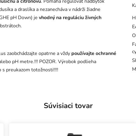
dusičnú a citrónovú
. Pomáha regulovať nadbytok
K
usíka a draslíka a nezanecháva v nádrži žiadne
m GHE pH Down) je
vhodný na reguláciu živných
H
bstrátoch.
E
O
F
c
lus zaobchádzajte opatrne a vždy
používajte ochranné
S
y alebo pH metre.!!! POZOR. Výrobok podlieha
M
 s preukazom totožnosti!!!!
Súvisiaci tovar