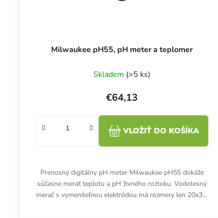
Milwaukee pH55, pH meter a teplomer
Skladem
(>5 ks)
€64,13
VLOŽIŤ DO KOŠÍKA
Prenosný digitálny pH meter Milwaukee pH55 dokáže
súčasne merať teplotu a pH živného roztoku. Vodotesný
merač s vymeniteľnou elektródou má rozmery len 20x3,8
cm.