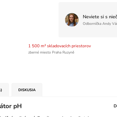
Neviete si s nie
Odborníčka Andy Vá
1 500 m² skladovacích priestorov
zberné miesto Praha Ruzyně
1)
DISKUSIA
látor pH
D