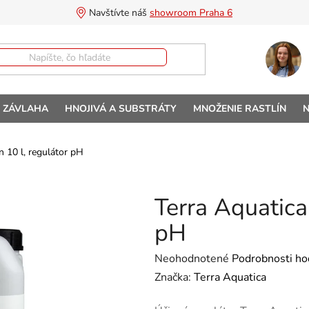
Navštívte náš 
showroom Praha 6
A ZÁVLAHA
HNOJIVÁ A SUBSTRÁTY
MNOŽENIE RASTLÍN
N
 10 l, regulátor pH
Terra Aquatica
pH
Priemerné hodnotenie produktu 
Neohodnotené
Podrobnosti ho
Značka:
Terra Aquatica