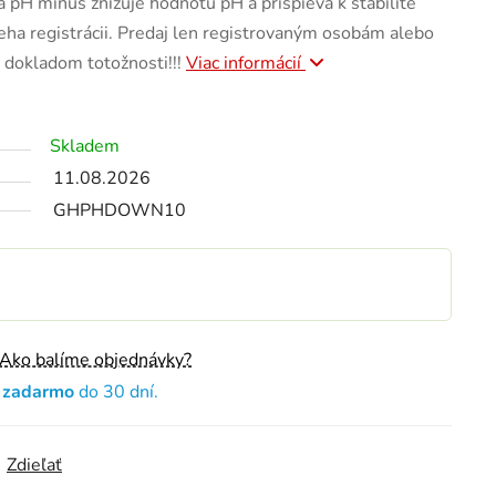
a pH mínus znižuje hodnotu pH a prispieva k stabilite
eha registrácii. Predaj len registrovaným osobám alebo
 dokladom totožnosti!!!
Viac informácií
Skladem
11.08.2026
GHPHDOWN10
Ako balíme objednávky?
e zadarmo
do 30 dní.
Zdieľať