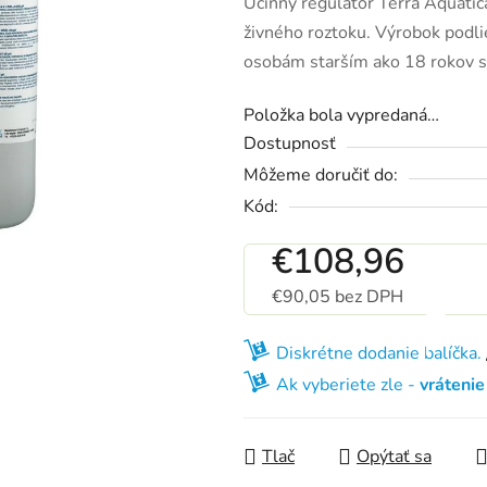
Účinný regulátor Terra Aquatic
živného roztoku. Výrobok podli
osobám starším ako 18 rokov s
Položka bola vypredaná…
Dostupnosť
Môžeme doručiť do:
Kód:
€108,96
€90,05 bez DPH
Jednotková cena:
Diskrétne dodanie balíčka.
Ak vyberiete zle -
vráteni
Tlač
Opýtať sa