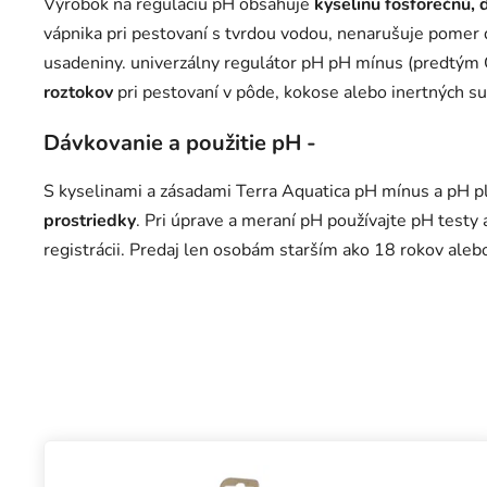
Výrobok na reguláciu pH obsahuje
kyselinu fosforečnú, 
vápnika pri pestovaní s tvrdou vodou, nenarušuje pomer d
usadeniny. univerzálny regulátor pH pH mínus (predtý
roztokov
pri pestovaní v pôde, kokose alebo inertných su
Dávkovanie a použitie pH -
S kyselinami a zásadami Terra Aquatica pH mínus a pH p
prostriedky
. Pri úprave a meraní pH používajte pH test
registrácii. Predaj len osobám starším ako 18 rokov alebo