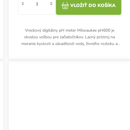
VLOŽIŤ DO KOŠÍKA
Vreckový digitálny pH meter Milwaukee pH600 je
skvelou voľbou pre začiatočníkov. Lacný prístroj na
meranie kyslosti a zásaditosti vody, živného roztoku a
iných kvapalín.