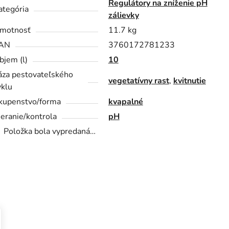
Regulátory na zníženie pH
ategória
zálievky
motnosť
11.7 kg
AN
3760172781233
bjem (l)
10
áza pestovateľského
vegetatívny rast
,
kvitnutie
yklu
kupenstvo/forma
kvapalné
eranie/kontrola
pH
Položka bola vypredaná…