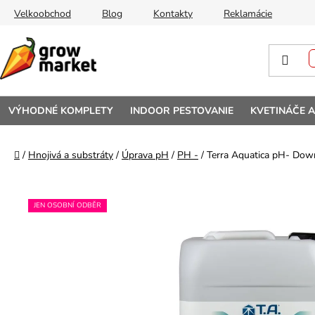
Prejsť na obsah
Velkoobchod
Blog
Kontakty
Reklamácie
VÝHODNÉ KOMPLETY
INDOOR PESTOVANIE
KVETINÁČE 
Domov
/
Hnojivá a substráty
/
Úprava pH
/
PH -
/
Terra Aquatica pH- Down
JEN OSOBNÍ ODBĚR