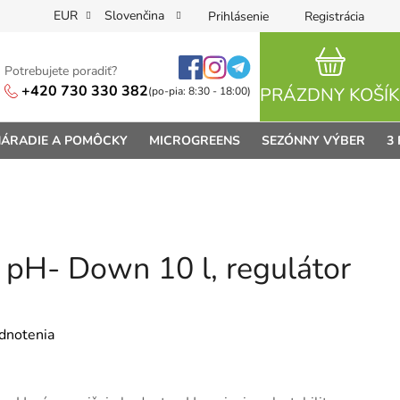
EUR
Slovenčina
Prihlásenie
Registrácia
Potrebujete poradiť?
NÁKUPN
+420 730 330 382
PRÁZDNY KOŠÍK
(po-pia: 8:30 - 18:00)
ÁRADIE A POMÔCKY
MICROGREENS
SEZÓNNY VÝBER
3
 pH- Down 10 l, regulátor
je 0,0 z 5 hviezdičiek.
dnotenia