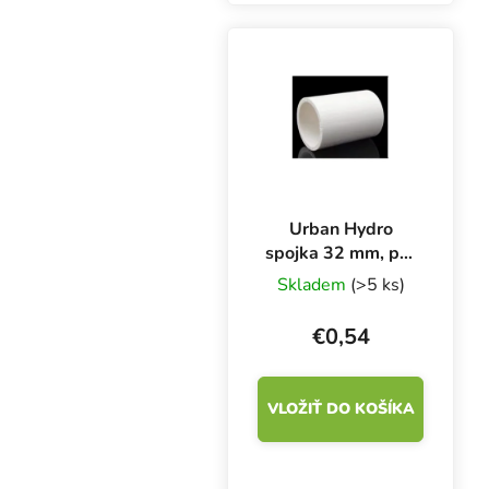
Urban Hydro
spojka 32 mm, pre
2 PVC rúry na NFT
Skladem
(>5 ks)
kanál
€0,54
VLOŽIŤ DO KOŠÍKA