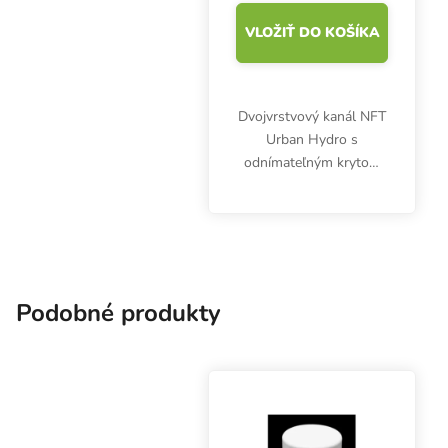
VLOŽIŤ DO KOŠÍKA
Dvojvrstvový kanál NFT
Urban Hydro s
odnímateľným krytom
bez predvŕtaných
otvorov pre hydrokôš,
prierez 100x80 mm,
dĺžka rúry 250 cm. Biely,
netoxický plast UPVC.
Podobné produkty