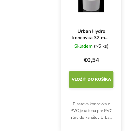
Urban Hydro
koncovka 32 mm,
pre PVC rúry do
Skladem
(>5 ks)
kanála NFT
€0,54
VLOŽIŤ DO KOŠÍKA
Plastová koncovka z
PVC je určená pre PVC
rúry do kanálov Urban
Hydro NFT. UPVC plast.