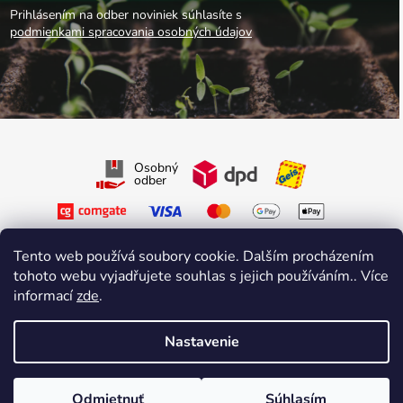
Prihlásením na odber noviniek súhlasíte s
podmienkami spracovania osobných údajov
Osobný
odber
Tento web používá soubory cookie. Dalším procházením
tohoto webu vyjadřujete souhlas s jejich používáním.. Více
informací
zde
.
Sledujte nás na Facebooku
Sledujte nás na Instagrame
Nastavenie
Vytvoril Shoptet Premium
&
sniperdesign.cz
Copyright 2026
Growmarket.cz
. Všetky práva vyhradené.
Odmietnuť
Súhlasím