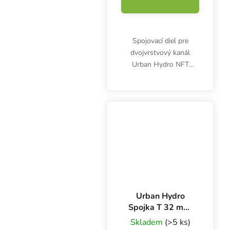
Spojovací diel pre
dvojvrstvový kanál
Urban Hydro NFT
100x80 mm. Plast
UPVC. Biely, netoxický
plast UPVC.
Urban Hydro
Spojka T 32 mm,
pre 3 PVC rúry na
Skladem
(>5 ks)