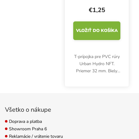
NFT kanál
€1,25
VLOŽIŤ DO KOŠÍKA
T-prípojka pre PVC rúry
Urban Hydro NFT.
Priemer 32 mm. Biely,
netoxický plast UPVC.
Zápätie
Všetko o nákupe
Doprava a platba
Showroom Praha 6
Reklamácie / vrátenie tovaru