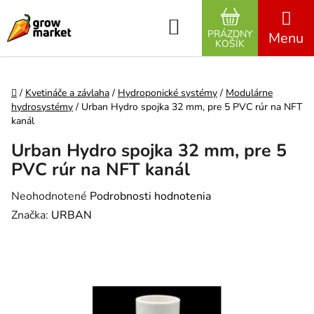
Prejsť na obsah
Hľadať
PRÁZDNY
NÁKUPNÝ K
KOŠÍK
Domov
/
Kvetináče a závlaha
/
Hydroponické systémy
/
Modulárne
hydrosystémy
/
Urban Hydro spojka 32 mm, pre 5 PVC rúr na NFT
kanál
Urban Hydro spojka 32 mm, pre 5
PVC rúr na NFT kanál
Priemerné hodnotenie produktu je 0,0 z 5 hviezdičiek.
Neohodnotené
Podrobnosti hodnotenia
Značka:
URBAN