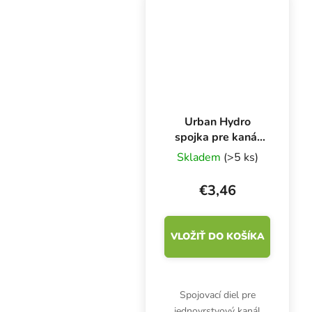
Urban Hydro
spojka pre kanál
NFT 100x50 mm
Skladem
(>5 ks)
€3,46
VLOŽIŤ DO KOŠÍKA
Spojovací diel pre
jednovrstvový kanál