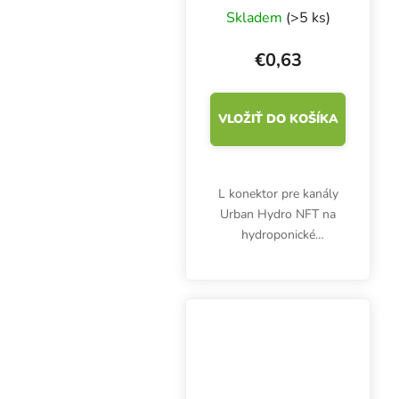
pre 2 PVC rúry na
Skladem
(>5 ks)
kanál NFT
€0,63
VLOŽIŤ DO KOŠÍKA
L konektor pre kanály
Urban Hydro NFT na
hydroponické
pestovanie. Priemer 20
mm. Biely plast.