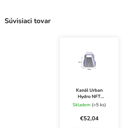
Súvisiaci tovar
Kanál Urban
Hydro NFT
100x80 mm - bez
Skladem
(>5 ks)
otvoru, 2 vrstvy,
čierny vnútri, 250
€52,04
cm