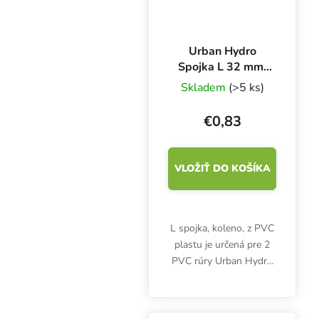
Urban Hydro
Spojka L 32 mm,
pre 2 PVC rúry na
Skladem
(>5 ks)
NFT kanál
€0,83
VLOŽIŤ DO KOŠÍKA
L spojka, koleno, z PVC
plastu je určená pre 2
PVC rúry Urban Hydro
NFT. Priemer 32 mm.
Biely, netoxický plast
UPVC.