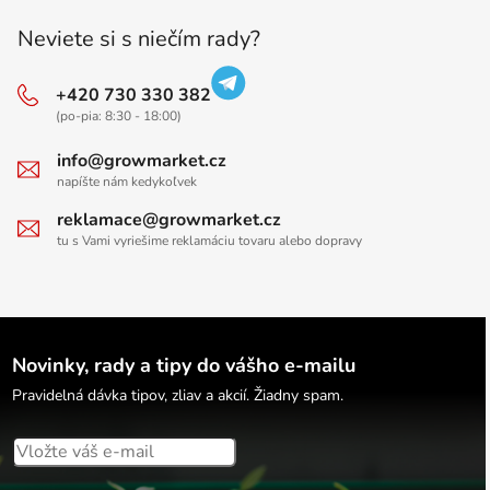
Neviete si s niečím rady?
+420 730 330 382
(po-pia: 8:30 - 18:00)
info@growmarket.cz
napíšte nám kedykoľvek
reklamace@growmarket.cz
tu s Vami vyriešime reklamáciu tovaru alebo dopravy
Novinky, rady a tipy do vášho e-mailu
Pravidelná dávka tipov, zliav a akcií. Žiadny spam.