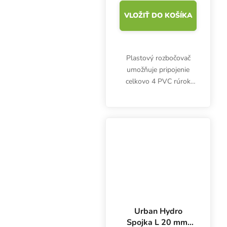
VLOŽIŤ DO KOŠÍKA
Plastový rozbočovač
umožňuje pripojenie
celkovo 4 PVC rúrok
Urban Hydro NFT.
Priemer 32 mm. Biely,
netoxický plast UPVC.
Urban Hydro
Spojka L 20 mm,