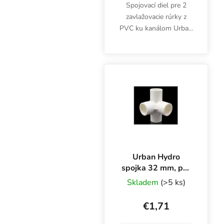
Spojovací diel pre 2
zavlažovacie rúrky z
PVC ku kanálom Urban
Hydro NFT. Priemer 32
mm. Biely, netoxický
plast UPVC.
Urban Hydro
spojka 32 mm, pre
4 PVC rúry na NFT
Skladem
(>5 ks)
kanál
€1,71