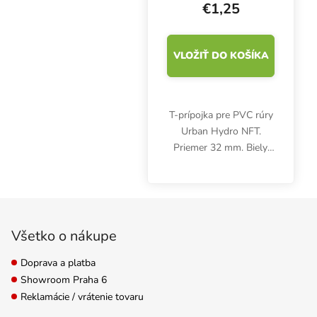
€1,25
VLOŽIŤ DO KOŠÍKA
T-prípojka pre PVC rúry
Urban Hydro NFT.
Priemer 32 mm. Biely,
netoxický plast UPVC.
Zápätie
Všetko o nákupe
Doprava a platba
Showroom Praha 6
Reklamácie / vrátenie tovaru