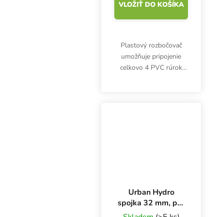
VLOŽIŤ DO KOŠÍKA
Plastový rozbočovač
umožňuje pripojenie
celkovo 4 PVC rúrok
Urban Hydro NFT.
Priemer 32 mm. Biely,
netoxický plast UPVC.
Urban Hydro
spojka 32 mm, pre
5 PVC rúr na NFT
Skladem
(>5 ks)