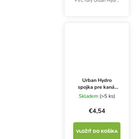
PVC rúry Urban Hydro
NFT. Priemer 32 mm.
Biely, netoxický plast
UPVC.
Urban Hydro
spojka pre kanál
NFT 100x80 mm
Skladem
(>5 ks)
€4,54
VLOŽIŤ DO KOŠÍKA