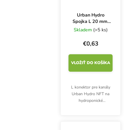
Urban Hydro
Spojka L 20 mm,
pre 2 PVC rúry na
Skladem
(>5 ks)
kanál NFT
€0,63
VLOŽIŤ DO KOŠÍKA
L konektor pre kanály
Urban Hydro NFT na
hydroponické
pestovanie. Priemer 20
mm. Biely plast.