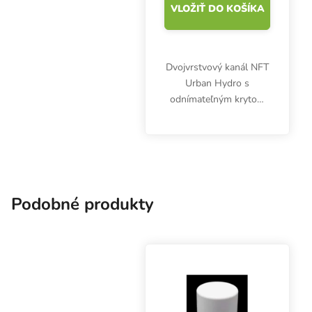
VLOŽIŤ DO KOŠÍKA
Dvojvrstvový kanál NFT
Urban Hydro s
odnímateľným krytom
bez predvŕtaných
otvorov pre hydrokôš,
prierez 100x80 mm,
dĺžka rúry 250 cm. Biely,
netoxický plast UPVC.
Podobné produkty