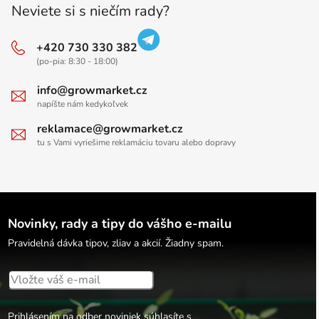
Neviete si s niečím rady?
+420 730 330 382
(po-pia: 8:30 - 18:00)
info@growmarket.cz
napíšte nám kedykoľvek
reklamace@growmarket.cz
tu s Vami vyriešime reklamáciu tovaru alebo dopravy
Novinky, rady a tipy do vášho e-mailu
Pravidelná dávka tipov, zliav a akcií. Žiadny spam.
Prihlásením na odber noviniek súhlasíte s