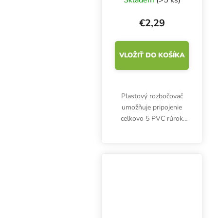
kanál
€2,29
VLOŽIŤ DO KOŠÍKA
Plastový rozbočovač
umožňuje pripojenie
celkovo 5 PVC rúrok
Urban Hydro NFT.
Priemer 32 mm. Biely,
netoxický plast UPVC.