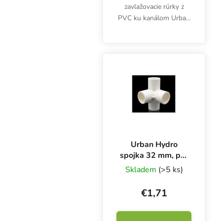
zavlažovacie rúrky z
PVC ku kanálom Urban
Hydro NFT. Priemer 32
mm. Biely, netoxický
plast UPVC.
Urban Hydro
spojka 32 mm, pre
4 PVC rúry na NFT
Skladem
(>5 ks)
kanál
€1,71