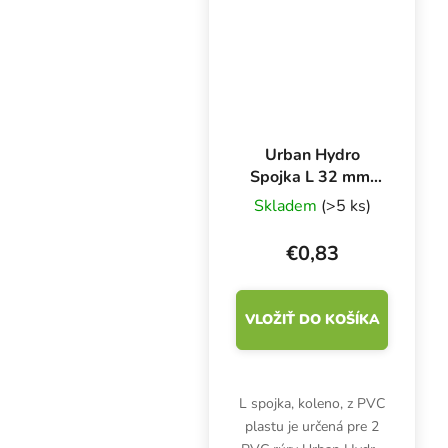
Urban Hydro
Spojka L 32 mm,
pre 2 PVC rúry na
Skladem
(>5 ks)
NFT kanál
€0,83
VLOŽIŤ DO KOŠÍKA
L spojka, koleno, z PVC
plastu je určená pre 2