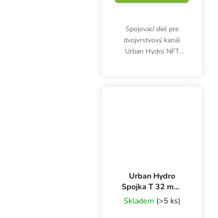
Spojovací diel pre
dvojvrstvový kanál
Urban Hydro NFT
100x80 mm. Plast
UPVC. Biely, netoxický
plast UPVC.
Urban Hydro
Spojka T 32 mm,
pre 3 PVC rúry na
Skladem
(>5 ks)
NFT kanál