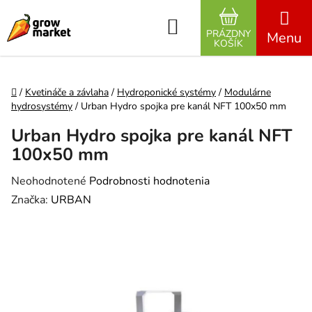
Prejsť na obsah
Hľadať
PRÁZDNY
NÁKUPNÝ K
KOŠÍK
Domov
/
Kvetináče a závlaha
/
Hydroponické systémy
/
Modulárne
hydrosystémy
/
Urban Hydro spojka pre kanál NFT 100x50 mm
Urban Hydro spojka pre kanál NFT
100x50 mm
Priemerné hodnotenie produktu je 0,0 z 5 hviezdičiek.
Neohodnotené
Podrobnosti hodnotenia
Značka:
URBAN