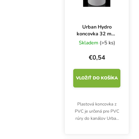
Urban Hydro
koncovka 32 mm,
pre PVC rúry do
Skladem
(>5 ks)
kanála NFT
€0,54
VLOŽIŤ DO KOŠÍKA
Plastová koncovka z
PVC je určená pre PVC
rúry do kanálov Urban
Hydro NFT. UPVC plast.