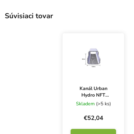
Súvisiaci tovar
Kanál Urban
Hydro NFT
100x80 mm - bez
Skladem
(>5 ks)
otvoru, 2 vrstvy,
čierny vnútri, 250
€52,04
cm