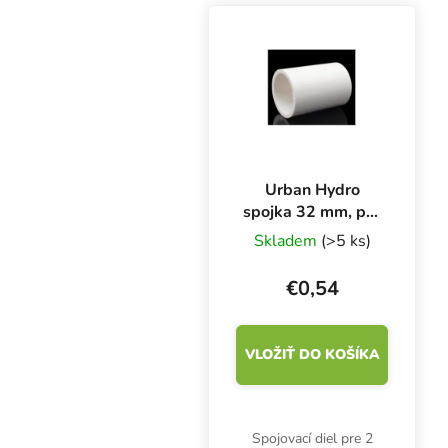
Urban Hydro
spojka 32 mm, pre
2 PVC rúry na NFT
Skladem
(>5 ks)
kanál
€0,54
VLOŽIŤ DO KOŠÍKA
Spojovací diel pre 2