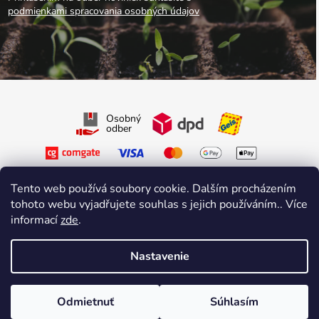
podmienkami spracovania osobných údajov
Osobný
odber
Tento web používá soubory cookie. Dalším procházením
tohoto webu vyjadřujete souhlas s jejich používáním.. Více
informací
zde
.
Sledujte nás na Facebooku
Sledujte nás na Instagrame
Nastavenie
Vytvoril Shoptet Premium
&
sniperdesign.cz
Copyright 2026
Growmarket.cz
. Všetky práva vyhradené.
Odmietnuť
Súhlasím