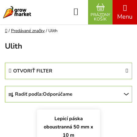
Prejsť na obsah
Hľadať
PRÁZDNY
NÁKUPNÝ K
KOŠÍK
Domov
/
Predávané značky
/
Ulith
Ulith
OTVORIŤ FILTER
Radenie produktov
Radiť podľa:
Odporúčame
Výpis produktov
Lepicí páska
oboustranná 50 mm x
10 m