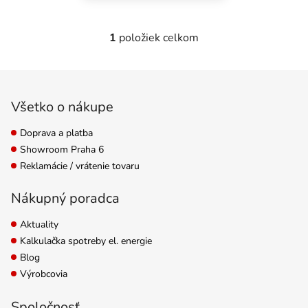
1
položiek celkom
Ovládacie prvky výpisu
Zápätie
Všetko o nákupe
Doprava a platba
Showroom Praha 6
Reklamácie / vrátenie tovaru
Nákupný poradca
Aktuality
Kalkulačka spotreby el. energie
Blog
Výrobcovia
Spoločnosť