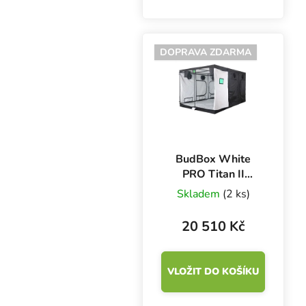
pro pěstování bylinek
pod šesti 600W
výbojkami. Pěstební
DOPRAVA ZDARMA
plocha 8.6 m2.
BudBox White
PRO Titan II
240x360x200 cm,
Skladem
(2 ks)
bílá fólie
20 510 Kč
VLOŽIT DO KOŠÍKU