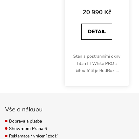
bílá fólie
20 990 Kč
DETAIL
Stan s postranními okny
Titan III White PRO s
bílou fólií je BudBox s
největší pěstební
plochou 9 m2.
Umožňuje pěstovat
Zápatí
bylinky až pod šesti
1000W výbojkami.
Vše o nákupu
Doprava a platba
Showroom Praha 6
Reklamace / vrácení zboží