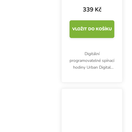
339 Kč
VLOŽIT DO KOŠÍKU
Digitální
programovatelné spínací
hodiny Urban Digital
Timer Socket jsou
určeny pro spínání
elektronických zařízení
jako např. svítidla,
čerpadla, topení,
zvlhčovače,...