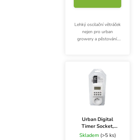
Lehký oscilační větráček
nejen pro urban
growery a pěstování.
Dvourychlostní
ventilátor OscilFan je
vybaven robustní a
odolnou klipsnou, která
umožňuje instalaci na
tenké i...
Urban Digital
Timer Socket,
digitální spínací
Skladem
(>5 ks)
hodiny