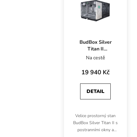
BudBox Silver
Titan II
240x360x200 cm,
Na cestě
stříbrná fólie
19 940 Kč
DETAIL
Velice prostorný stan
BudBox Silver Titan II s
postranními okny a
stříbrnou fólií je vhodný