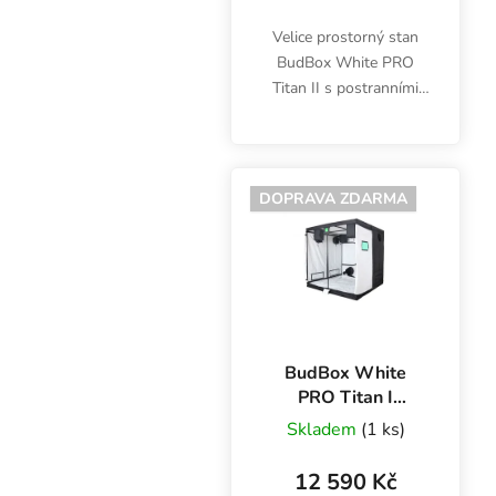
Velice prostorný stan
BudBox White PRO
Titan II s postranními
okny a bílou fólií je
vhodný pro pěstování
bylinek pod šesti 600W
výbojkami. Pěstební
DOPRAVA ZDARMA
plocha 8.6 m2.
BudBox White
PRO Titan I
200x200x200 cm,
Skladem
(1 ks)
bílá fólie
12 590 Kč