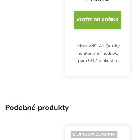
VLOŽIT DO KOŠÍKU
Urban WiFi Air Quality
monitor měří hodnoty
ppm CO2, vlhkost a
teplotu. Měřič oxidu
uhličitého je
kompatibilní s chytrými
telefony pomocí
aplikace. CO2 metr se
kalibruje se...
Podobné produkty
DOPRAVA ZDARMA