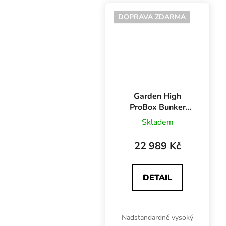
Na osvětlení pěstební
plochy 5.7 m2 se hodí
DOPRAVA ZDARMA
čtyři 600W výbojky.
Garden High
ProBox Bunker
Tent 240,
Skladem
240x240x240 cm
22 989 Kč
DETAIL
Nadstandardně vysoký