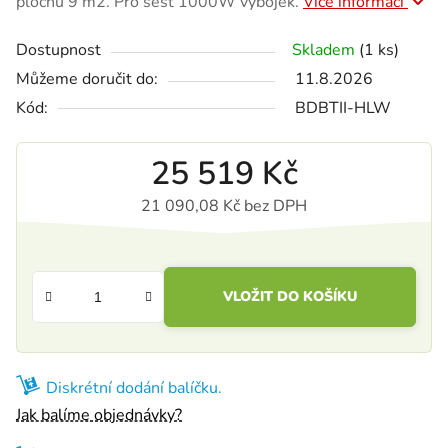
plochu 9 m2. Pro šest 1000W výbojek.
Více informací
Dostupnost
Skladem
(1 ks)
Můžeme doručit do:
11.8.2026
Kód:
BDBTII-HLW
25 519 Kč
21 090,08 Kč bez DPH
Měrná cena:
VLOŽIT DO KOŠÍKU
Diskrétní dodání balíčku.
Jak balíme objednávky?