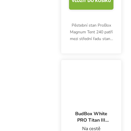
VLOŽIT DO KOŠÍKU
Pěstební stan ProBox
Magnum Tent 240 patří
mezi střední řadu stanů
Garden High Pro.
Prostorný a zvýšený
growbox umožňuje
pěstovat bylinky doma
na ploše 5.76 m2.
BudBox White
PRO Titan III
300x300x200 cm,
Na cestě