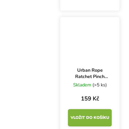
MEDIUM s velkým
displejem je vybaven
sondou a je určen pro
měření teploty a
vlhkosti nejen v
pěstebním prostoru. Bez
baterie.
Urban Rope
Ratchet Pinch
PRO, 2 ks, nosnost
Skladem
(>5 ks)
68 kg
159 Kč
VLOŽIT DO KOŠÍKU