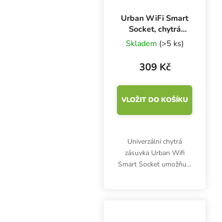
Urban WiFi Smart
Socket, chytrá
zásuvka
Skladem
(>5 ks)
309 Kč
VLOŽIT DO KOŠÍKU
Univerzální chytrá
zásuvka Urban Wifi
Smart Socket umožňuje
automatické vypínání a
zapínání pěstebních
svítidel, ventilátorů,
čerpadel a jiných
elektrických zařízení. Je...