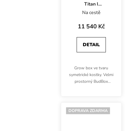
Titan I
200x200x200 cm,
Na cestě
stříbrná fólie
11 540 Kč
DETAIL
Grow box ve tvaru
symetrické kostky. Velmi
prostorný BudBox
Silver Titan I je vhodný
pro pěstování bylinek
pod čtyřmi 400W
výbojkami. Silnější
DOPRAVA ZDARMA
trubky, stříbrný vnitřek,
plocha 4...