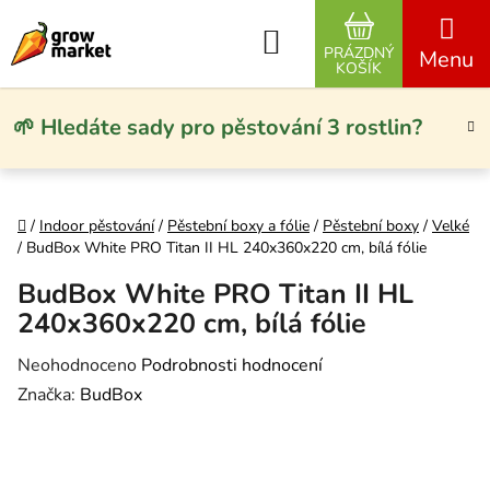
Přejít na obsah
Hledat
PRÁZDNÝ
NÁKUPNÍ KO
KOŠÍK
🌱 Hledáte sady pro pěstování 3 rostlin?
Domů
/
Indoor pěstování
/
Pěstební boxy a fólie
/
Pěstební boxy
/
Velké
/
BudBox White PRO Titan II HL 240x360x220 cm, bílá fólie
BudBox White PRO Titan II HL
240x360x220 cm, bílá fólie
Průměrné hodnocení produktu je 0,0 z 5 hvězdiček.
Neohodnoceno
Podrobnosti hodnocení
Značka:
BudBox