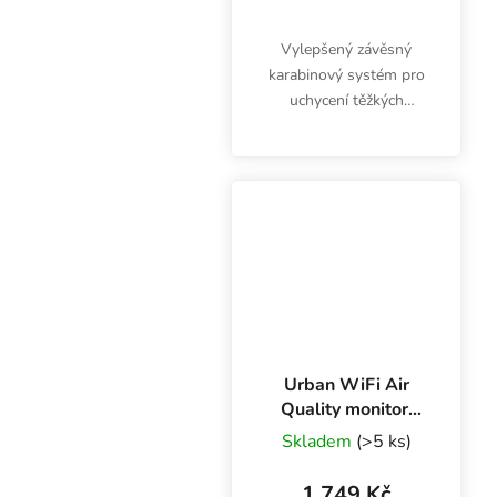
Vylepšený závěsný
karabinový systém pro
uchycení těžkých
pěstebních komponentů
jako jsou uhlíkové filtry,
ventilátory a výbojky se
stínidly. Lanko je dlouhé
2.4 m. Balení...
Urban WiFi Air
Quality monitor,
CO2 metr
Skladem
(>5 ks)
1 749 Kč