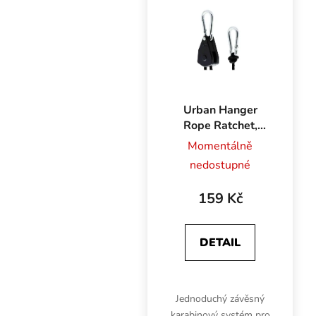
Urban Hanger
Rope Ratchet,
nosnost 48 kg
Momentálně
nedostupné
159 Kč
DETAIL
Jednoduchý závěsný
karabinový systém pro