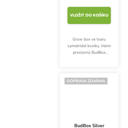
VLOŽIT DO KOŠÍKU
Grow box ve tvaru
symetrické kostky. Velmi
prostorný BudBox
White PRO Titan I je
vhodný pro pěstování
bylinek pod čtyřmi
400W výbojkami. Bílý
DOPRAVA ZDARMA
vnitřek, plocha 4 m2.
BudBox Silver