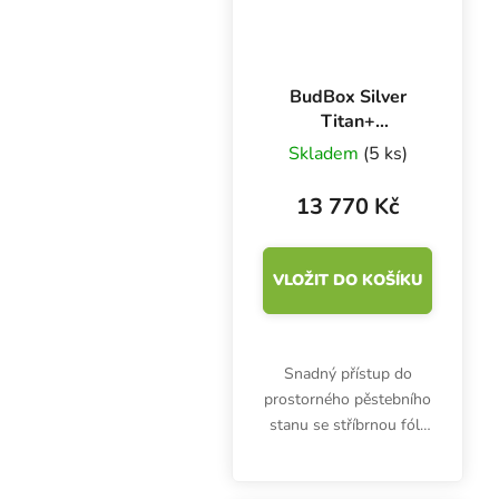
BudBox Silver
Titan+
240x240x200 cm,
Skladem
(5 ks)
stříbrná fólie
13 770 Kč
VLOŽIT DO KOŠÍKU
Snadný přístup do
prostorného pěstebního
stanu se stříbrnou fólií
BudBox Silver Titan+
zajišťují postranní okna.