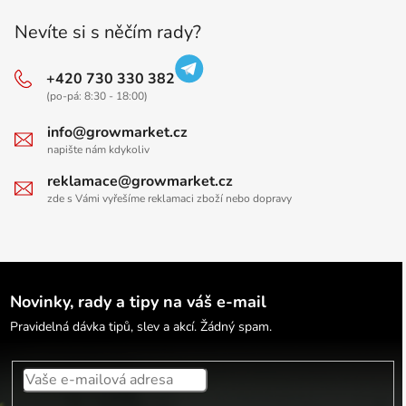
Nevíte si s něčím rady?
+420 730 330 382
(po-pá: 8:30 - 18:00)
info@growmarket.cz
napište nám kdykoliv
reklamace@growmarket.cz
zde s Vámi vyřešíme reklamaci zboží nebo dopravy
Novinky, rady a tipy na váš e-mail
Pravidelná dávka tipů, slev a akcí. Žádný spam.