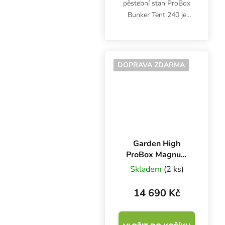
pěstební stan ProBox
Bunker Tent 240 je
vhodný pro pěstování
bylinek na ploše 5.76
m2. Velmi odolný
growbox ve tvaru
DOPRAVA ZDARMA
krychle má rozměry
240x240x240 cm a je...
Garden High
ProBox Magnum
Tent 240,
Skladem
(2 ks)
240x240x220 cm
14 690 Kč