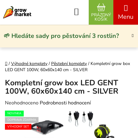
Přejít na obsah
Hledat
PRÁZDNÝ
NÁKUPNÍ KO
KOŠÍK
🌱 Hledáte sady pro pěstování 3 rostlin?
Domů
/
Výhodné komplety
/
Pěstební komplety
/
Kompletní grow box
LED GENT 100W, 60x60x140 cm - SILVER
Kompletní grow box LED GENT
100W, 60x60x140 cm - SILVER
Průměrné hodnocení produktu je 0,0 z 5 hvězdiček.
Neohodnoceno
Podrobnosti hodnocení
NOVINKA
DOPRAVA ZDARMA
VÝHODNÝ SET