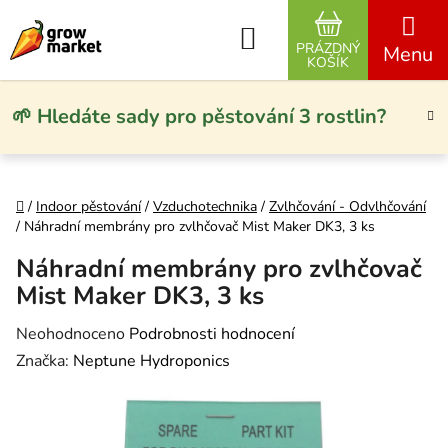
Přejít na obsah
Hledat
PRÁZDNÝ
NÁKUPNÍ KO
KOŠÍK
🌱 Hledáte sady pro pěstování 3 rostlin?
Domů
/
Indoor pěstování
/
Vzduchotechnika
/
Zvlhčování - Odvlhčování
/
Náhradní membrány pro zvlhčovač Mist Maker DK3, 3 ks
Náhradní membrány pro zvlhčovač
Mist Maker DK3, 3 ks
Průměrné hodnocení produktu je 0,0 z 5 hvězdiček.
Neohodnoceno
Podrobnosti hodnocení
Značka:
Neptune Hydroponics