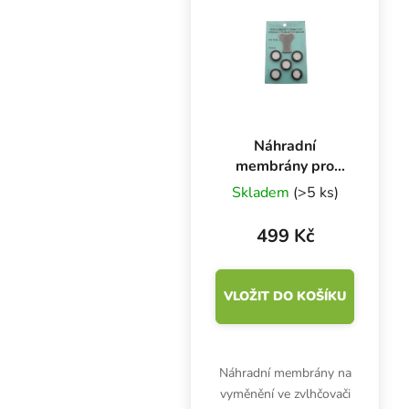
Náhradní
membrány pro
zvlhčovač Mist
Skladem
(>5 ks)
Maker DK5, 5 ks
499 Kč
VLOŽIT DO KOŠÍKU
Náhradní membrány na
vyměnění ve zvlhčovači