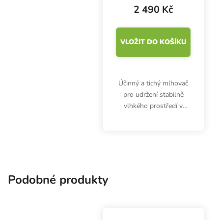
plováku
2 490 Kč
VLOŽIT DO KOŠÍKU
Účinný a tichý mlhovač
pro udržení stabilně
vlhkého prostředí v
uzavřené místnosti.
Ultrazvukový zvlhčovač
Mist Maker 3 vydrží až
2000 hodin provozu.
Výkon 1200 ml/h. Bez
plováku.
Podobné produkty