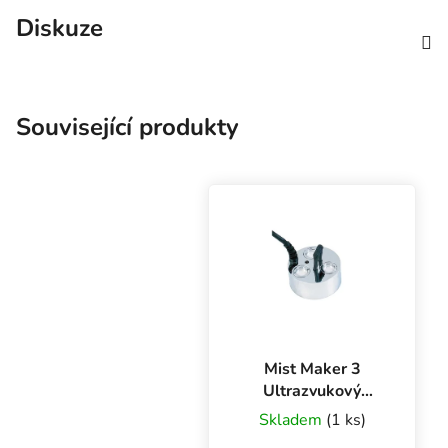
Diskuze
Související produkty
Mist Maker 3
Ultrazvukový
zvlhčovač DK3,
Skladem
(1 ks)
1200 ml/h - bez