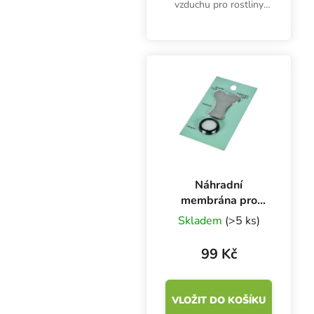
vzduchu pro rostliny
Mist Maker DK5.
Udržuje stabilně vlhké
prostředí v pěstební
místnosti. 5 kusů v
balení.
Náhradní
membrána pro
zvlhčovače Mist
Skladem
(>5 ks)
Maker DK1, 1 ks
99 Kč
VLOŽIT DO KOŠÍKU