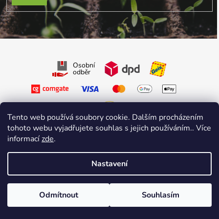
PŘIHLÁSIT SE
Osobní
odběr
Tento web používá soubory cookie. Dalším procházením
tohoto webu vyjadřujete souhlas s jejich používáním.. Více
Sledujte nás na Facebooku
informací
zde
.
Sledujte nás na Instagramu
Nastavení
Vytvořil Shoptet Premium
&
sniperdesign.cz
Copyright 2026
Growmarket.cz
. Všechna práva vyhrazena.
Odmítnout
Souhlasím
\n