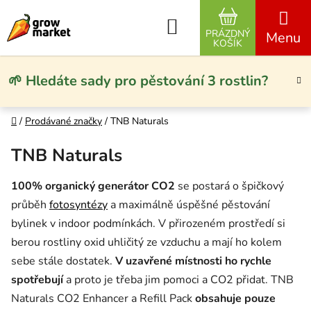
Přejít na obsah
Hledat
PRÁZDNÝ
NÁKUPNÍ KO
KOŠÍK
🌱 Hledáte sady pro pěstování 3 rostlin?
Domů
/
Prodávané značky
/
TNB Naturals
TNB Naturals
100% organický generátor CO2
se postará o špičkový
průběh
fotosyntézy
a maximálně úspěšné pěstování
bylinek v indoor podmínkách. V přirozeném prostředí si
berou rostliny oxid uhličitý ze vzduchu a mají ho kolem
sebe stále dostatek.
V uzavřené místnosti ho rychle
spotřebují
a proto je třeba jim pomoci a CO2 přidat. TNB
Naturals CO2 Enhancer a Refill Pack
obsahuje pouze