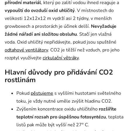
přírodní materiál
, který po zalití vodou ihned reaguje a
vypouští do ovzduší oxid uhličitý
. V místnostech do
velikosti 12x12x12 m vydrží asi 2 týdny, v menších
growboxech a prostorách je účinek delší.
Nevyžaduje
žádné nářadí ani složitou obsluhu
. Stačí jen vlažná
voda. Oxid uhličitý nepřidávejte, pokud jsou spuštěné
odtahové ventilátory
. CO2 je těžší než vzduch, pro jeho
rozptyl využívejte
cirkulační větráky
.
Hlavní důvody pro přidávání CO2
rostlinám
Pokud
pěstujeme
s vyššími hustotami světelného
toku, je vždy nutné uměle zvýšit hladinu CO2.
Zvýšením koncentrace oxidu uhličitého
rozšíříte
teplotní rozsah pro úspěšnou fotosyntézu
, teplota
listů pak může být vyšší než 27° C.