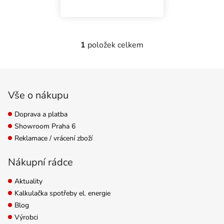
oxidu uhličitého. K
aktivaci stačí pouze 1 litr
vody. Neprodukuje
zbytečné teplo. CO2 pro
1
položek celkem
Ovládací prvky výpisu
rostliny.
Zápatí
Vše o nákupu
Doprava a platba
Showroom Praha 6
Reklamace / vrácení zboží
Nákupní rádce
Aktuality
Kalkulačka spotřeby el. energie
Blog
Výrobci