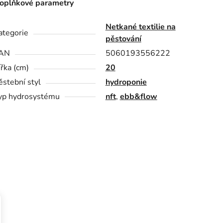
oplňkové parametry
Netkané textilie na
ategorie
pěstování
AN
5060193556222
ířka (cm)
20
ěstební styl
hydroponie
yp hydrosystému
nft
,
ebb&flow