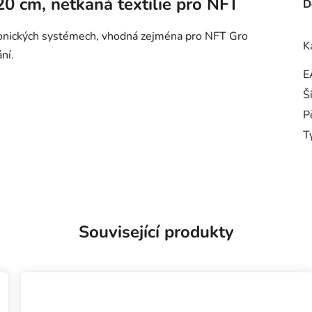
20 cm, netkaná textilie pro NFT
D
oponických systémech, vhodná zejména pro NFT Gro
K
ní.
E
Š
P
T
Související produkty