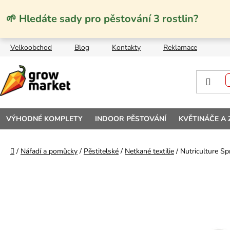
Přejít na obsah
🌱 Hledáte sady pro pěstování 3 rostlin?
Velkoobchod
Blog
Kontakty
Reklamace
VÝHODNÉ KOMPLETY
INDOOR PĚSTOVÁNÍ
KVĚTINÁČE A
Domů
/
Nářadí a pomůcky
/
Pěstitelské
/
Netkané textilie
/
Nutriculture Sp