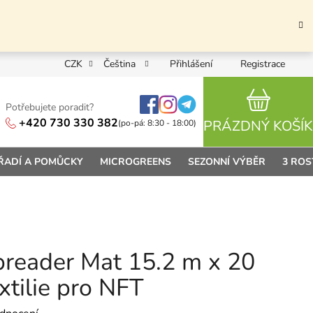
CZK
Čeština
Přihlášení
Registrace
Potřebujete poradit?
NÁKUPN
+420 730 330 382
PRÁZDNÝ KOŠÍK
(po-pá: 8:30 - 18:00)
ŘADÍ A POMŮCKY
MICROGREENS
SEZONNÍ VÝBĚR
3 ROS
preader Mat 15.2 m x 20
xtilie pro NFT
 0,0 z 5 hvězdiček.