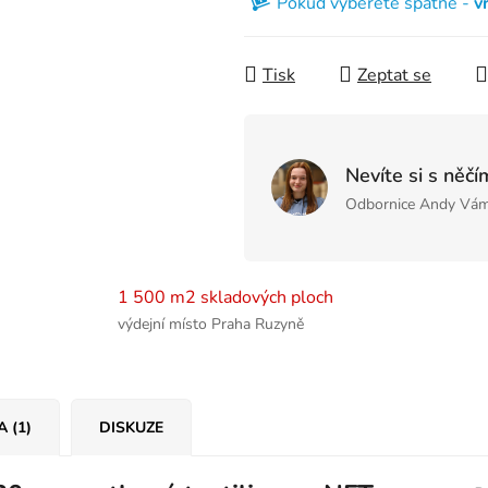
Pokud vyberete špatně -
v
Tisk
Zeptat se
Nevíte si s něčí
Odbornice Andy Vám
1 500 m2 skladových ploch
výdejní místo Praha Ruzyně
A (1)
DISKUZE