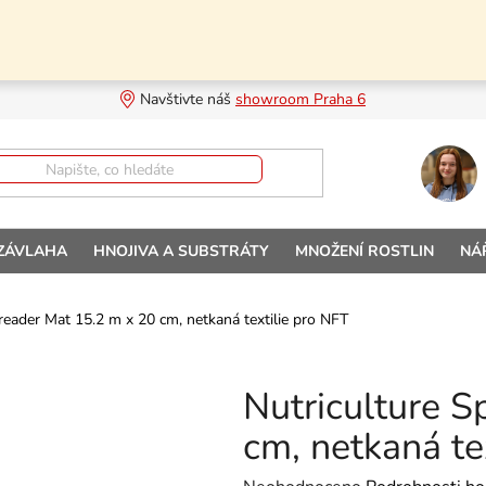
Navštivte náš 
showroom Praha 6
 ZÁVLAHA
HNOJIVA A SUBSTRÁTY
MNOŽENÍ ROSTLIN
NÁ
reader Mat 15.2 m x 20 cm, netkaná textilie pro NFT
Nutriculture S
cm, netkaná te
Průměrné hodnocení produktu je