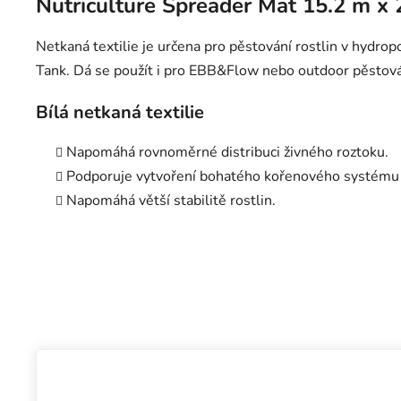
Nutriculture Spreader Mat 15.2 m x 
Netkaná textilie je určena pro pěstování rostlin v hydr
Tank. Dá se použít i pro EBB&Flow nebo outdoor pěstová
Bílá netkaná textilie
Napomáhá rovnoměrné distribuci živného roztoku.
Podporuje vytvoření bohatého kořenového systému
Napomáhá větší stabilitě rostlin.