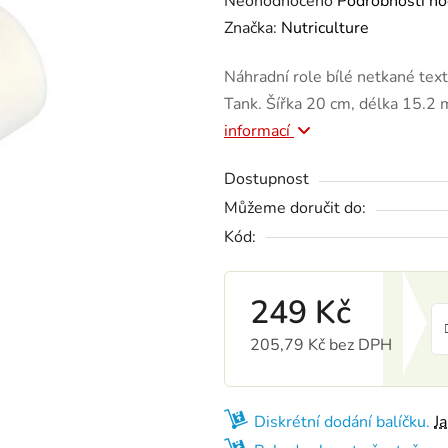
Neohodnoceno
Podrobnosti ho
Značka:
Nutriculture
Náhradní role bílé netkané tex
Tank. Šířka 20 cm, délka 15.2 
informací
Dostupnost
Můžeme doručit do:
Kód:
249 Kč
205,79 Kč bez DPH
Měrná cena:
Diskrétní dodání balíčku.
J