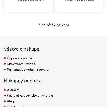
šumivých tabliet
šumivých tabliet
uvoľňuje postupne a
uvoľňuje postupne,
rastlina ho absorbuje
rastlina ho absorbuje
cez listy. Používajte
prostredníctvom listov.
2
položiek celkom
Ovládacie prvky výpisu
počas dňa. Vhodné pre
Používajte počas dňa.
všetky spôsoby...
Vhodné pre...
Zápätie
Všetko o nákupe
Doprava a platba
Showroom Praha 6
Reklamácie / vrátenie tovaru
Nákupný poradca
Aktuality
Kalkulačka spotreby el. energie
Blog