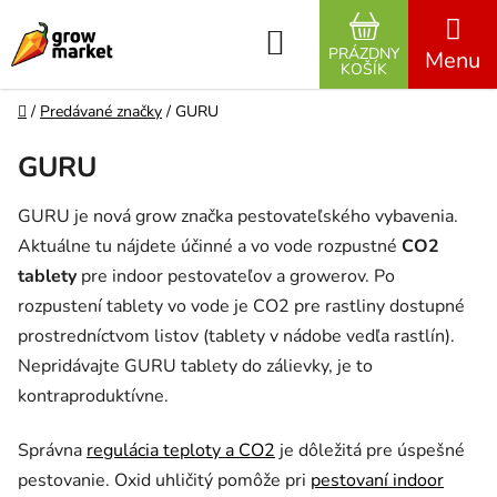
Prejsť na obsah
Hľadať
PRÁZDNY
NÁKUPNÝ K
KOŠÍK
Domov
/
Predávané značky
/
GURU
GURU
GURU je nová grow značka pestovateľského vybavenia.
Aktuálne tu nájdete účinné a vo vode rozpustné
CO2
tablety
pre indoor pestovateľov a growerov. Po
rozpustení tablety vo vode je CO2 pre rastliny dostupné
prostredníctvom listov (tablety v nádobe vedľa rastlín).
Nepridávajte GURU tablety do zálievky, je to
kontraproduktívne.
Správna
regulácia teploty a CO2
je dôležitá pre úspešné
pestovanie. Oxid uhličitý pomôže pri
pestovaní indoor