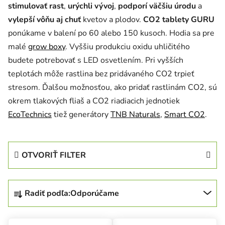
stimulovať rast
,
urýchli vývoj
,
podporí väčšiu úrodu
a
vylepší vôňu aj chuť
kvetov a plodov.
CO2 tablety GURU
ponúkame v balení po 60 alebo 150 kusoch. Hodia sa pre
malé
grow boxy
. Vyššiu produkciu oxidu uhličitého
budete potrebovať s LED osvetlením. Pri vyšších
teplotách môže rastlina bez pridávaného CO2 trpieť
stresom. Ďalšou možnosťou, ako pridať rastlinám CO2, sú
okrem tlakových fliaš a CO2 riadiacich jednotiek
EcoTechnics
tiež generátory
TNB Naturals
,
Smart CO2
.
OTVORIŤ FILTER
Radenie produktov
Radiť podľa:
Odporúčame
Výpis produktov