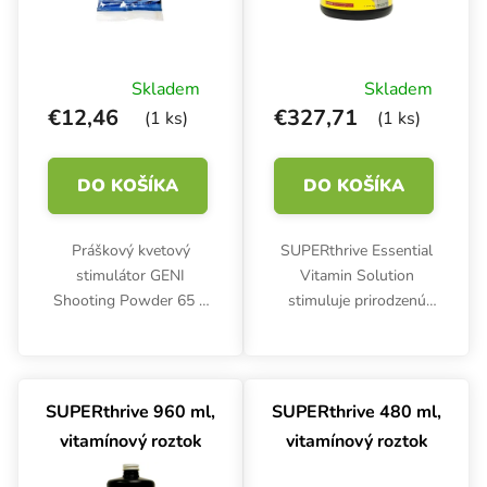
Skladem
Skladem
€12,46
€327,71
(1 ks)
(1 ks)
DO KOŠÍKA
DO KOŠÍKA
Práškový kvetový
SUPERthrive Essential
stimulátor GENI
Vitamin Solution
Shooting Powder 65 g
stimuluje prirodzenú
zaisťuje rýchly štart
silu a pomáha každej
kvitnutia a maximalizuje
rastline dosiahnuť jej
objem plodov. Je určený
maximálny potenciál.
na použitie v
Okrem všeobecnej
SUPERthrive 960 ml,
SUPERthrive 480 ml,
posledných troch
podpory eliminuje aj
vitamínový roztok
vitamínový roztok
týždňoch kvitnutia...
účinky stresu...