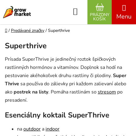
Prejsť na obsah
Hľadať
PRÁZDNY
NÁKUPNÝ K
KOŠÍK
Domov
/
Predávané značky
/
Superthrive
Superthrive
Prísada SuperThrive je jedinečný roztok špičkových
rastlinných hormónov a vitamínov. Doplnok sa hodí na
pestovanie akéhokoľvek druhu rastliny či plodiny.
Super
Thrive
sa používa do zálievky pri každom zalievaní alebo
ako
postrek na listy
. Pomáha rastlinám so
stresom
po
presadení.
Esenciálny koktail SuperThrive
na
outdoor
a
indoor