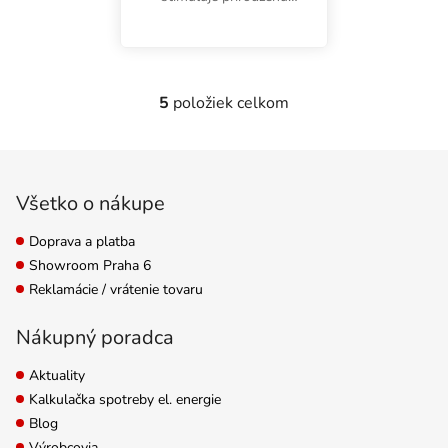
silu a pomáha každej
rastline dosiahnuť jej
maximálny potenciál.
Okrem všeobecnej
5
položiek celkom
Ovládacie prvky výpisu
podpory eliminuje aj
účinky stresu...
Zápätie
Všetko o nákupe
Doprava a platba
Showroom Praha 6
Reklamácie / vrátenie tovaru
Nákupný poradca
Aktuality
Kalkulačka spotreby el. energie
Blog
Výrobcovia