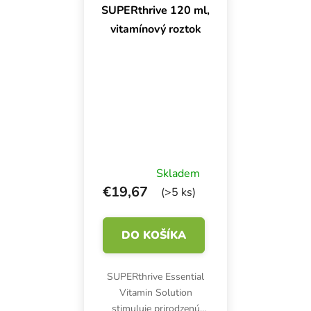
podpory eliminuje aj
Okrem všeobecnej
SUPERthrive 120 ml,
účinky stresu...
podpory eliminuje aj
vitamínový roztok
účinky stresu...
Skladem
€19,67
(>5 ks)
DO KOŠÍKA
SUPERthrive Essential
Vitamin Solution
stimuluje prirodzenú