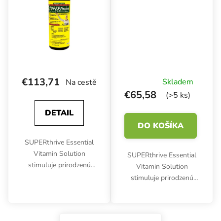
€113,71
Skladem
Na cestě
€65,58
(>5 ks)
DETAIL
DO KOŠÍKA
SUPERthrive Essential
Vitamin Solution
SUPERthrive Essential
stimuluje prirodzenú
Vitamin Solution
silu a pomáha každej
stimuluje prirodzenú
rastline dosiahnuť jej
silu a pomáha každej
maximálny potenciál.
rastline dosiahnuť jej
Okrem všeobecnej
maximálny potenciál.