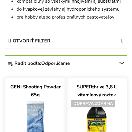
kompatibilný so všetkými
hnojivami
aj
substrátmi
do
kvapkovej závlahy
aj
hydroponického systému
pre hobby alebo profesionálnych pestovateľov
OTVORIŤ FILTER
Radenie produktov
Radiť podľa:
Odporúčame
Výpis produktov
GENI Shooting Powder
SUPERthrive 3,8 l,
65g
vitamínový roztok
DOPRAVA ZDARMA