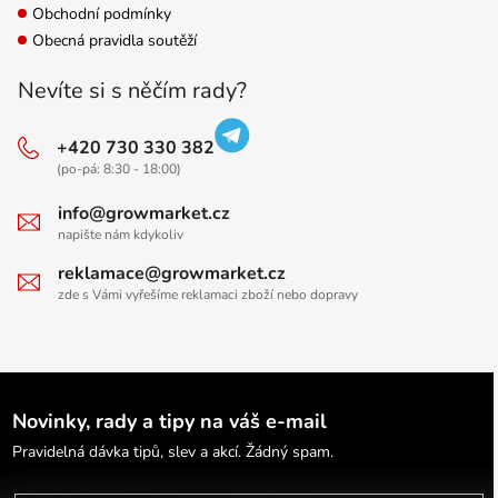
Obchodní podmínky
Obecná pravidla soutěží
Nevíte si s něčím rady?
+420 730 330 382
(po-pá: 8:30 - 18:00)
info@growmarket.cz
napište nám kdykoliv
reklamace@growmarket.cz
zde s Vámi vyřešíme reklamaci zboží nebo dopravy
Novinky, rady a tipy na váš e-mail
Pravidelná dávka tipů, slev a akcí. Žádný spam.