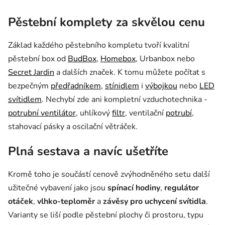
Pěstební komplety za skvělou cenu
Základ každého pěstebního kompletu tvoří kvalitní
pěstební box od
BudBox
,
Homebox
, Urbanbox nebo
Secret Jardin
a dalších značek. K tomu můžete počítat s
bezpečným
předřadníkem
,
stínidlem
i
výbojkou
nebo
LED
svítidlem
. Nechybí zde ani kompletní vzduchotechnika -
potrubní ventilátor
, uhlíkový
filtr
, ventilační
potrubí
,
stahovací pásky a oscilační větráček.
Plná sestava a navíc ušetříte
Kromě toho je součástí cenově zvýhodněného setu další
užitečné vybavení jako jsou
spínací hodiny
,
regulátor
otáček
,
vlhko-teploměr
a
závěsy pro uchycení svítidla
.
Varianty se liší podle pěstební plochy či prostoru, typu