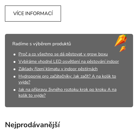
VÍCE INFORMACÍ
Radíme s výběrem produktů
Proč a co všechno se dá pěstovat v grow boxu
Vybíráme vhodné LED osvětlení na pěstování indoor
Základy řízení klimatu v indoor pěstírnách
Hydroponie pro začátečníky: Jak začít? A na kolik to
vyjde?
Jak na přípravu živného roztoku krok po kroku A na
kolik to vyjde?
Nejprodávanější