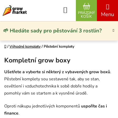
Přejít na obsah
Hledat
PRÁZDNÝ
NÁKUPNÍ KO
KOŠÍK
🌱 Hledáte sady pro pěstování 3 rostlin?
Domů
Domů
/
/
Výhodné komplety
Výhodné komplety
/
/
Pěstební komplety
Pěstební komplety
Kompletní grow boxy
Ušetřete a vyberte si některý z vybavených grow boxů
.
Pěstební komplety sou sestavené tak, aby se stan,
osvětlení i vzduchotechnika k sobě dobře hodily a
pomohly vám se startem a k vysněné úrodě.
Oproti nákupu jednotlivých komponentů
uspoříte čas i
finance
.