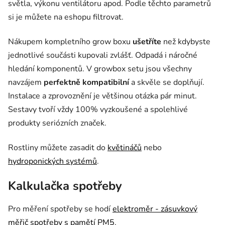
světla, výkonu ventilátoru apod. Podle těchto parametrů
si je můžete na eshopu filtrovat.
Nákupem kompletního grow boxu
ušetříte
než kdybyste
jednotlivé součásti kupovali zvlášť. Odpadá i náročné
hledání komponentů. V growbox setu jsou všechny
navzájem
perfektně kompatibilní
a skvěle se doplňují.
Instalace a zprovoznění je většinou otázka pár minut.
Sestavy tvoří vždy 100% vyzkoušené a spolehlivé
produkty seriózních značek.
Rostliny můžete zasadit do
květináčů
nebo
hydroponických systémů
.
Kalkulačka spotřeby
Pro měření spotřeby se hodí
elektroměr - zásuvkový
měřič spotřeby s pamětí PM5
.