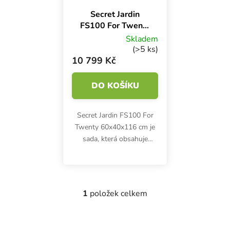
Secret Jardin
FS100 For Twenty
60x40x116 cm
Skladem
(>5 ks)
10 799 Kč
DO KOŠÍKU
Secret Jardin FS100 For
Twenty 60x40x116 cm je
sada, která obsahuje
veškeré vybavení potřebné
k indoor pěstování: stan,
LED osvětlení s plným
spektrem, ventilační
1
položek celkem
Ovládací prvky výpisu
systém,...