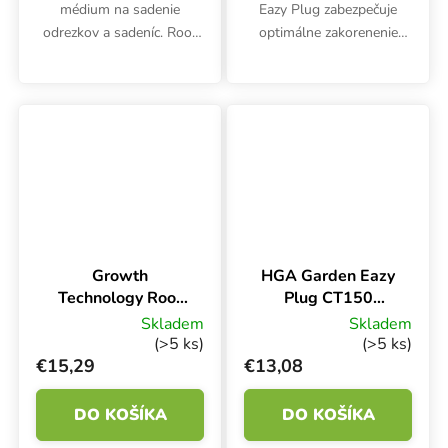
médium na sadenie
Eazy Plug zabezpečuje
odrezkov a sadeníc. Root
optimálne zakorenenie
Riot podporuje rýchle a
sadeníc a odrezkov. HGA
zdravé zakorenenie.
Garden CT12 je určený pre
Balenie obsahuje celkom
12 byliniek. Rozmery
100 kusov.
kvetináča 19x14,5x3 cm.
Growth
HGA Garden Eazy
Technology Root
Plug CT150
Riot 50,
Podnos, kvetináč
Skladem
Skladem
sadbovací kostky
a kocky
(>5 ks)
(>5 ks)
bez sadbovače 50
€15,29
€13,08
ks
DO KOŠÍKA
DO KOŠÍKA