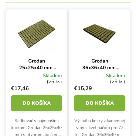
Výpis produktov
Grodan
Grodan
25x25x40 mm,
36x36x40 mm,
kocky z kamennej
kocky z kamennej
Skladem
Skladem
vlny s otvorom a
vlny s otvorom a
(>5 ks)
(>5 ks)
sadzačkou 150 ks
sadzačkou 77 ks
€17,46
€15,29
DO KOŠÍKA
DO KOŠÍKA
Sadbovač s najmenšími
Výsadba kocky z kamennej
kockami Grodan 25x25x40
vlny s kvetináčom pre 77
mm s otvorom. Ideálne
ks. Grodan 36x36x40 mm