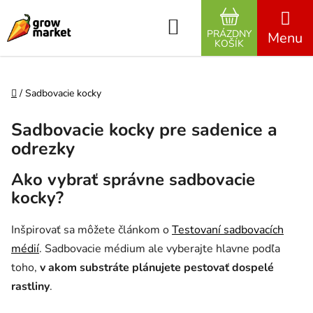
Prejsť na obsah
Hľadať
PRÁZDNY
NÁKUPNÝ K
KOŠÍK
Domov
/
Sadbovacie kocky
Sadbovacie kocky pre sadenice a
odrezky
Ako vybrať správne sadbovacie
kocky?
Inšpirovať sa môžete článkom o
Testovaní sadbovacích
médií
. Sadbovacie médium ale vyberajte hlavne podľa
toho,
v akom substráte plánujete pestovať dospelé
rastliny
.