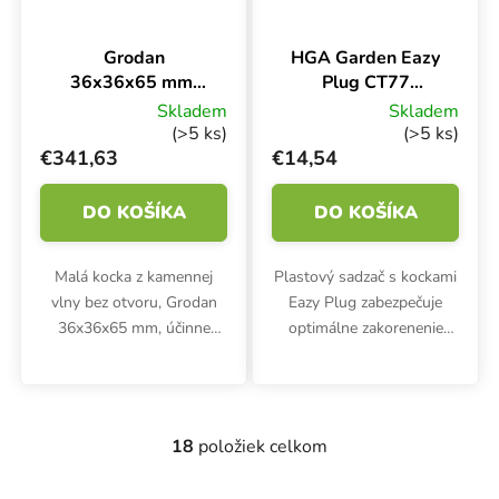
Grodan
HGA Garden Eazy
36x36x65 mm,
Plug CT77
kocky Rockwool
Podnos, kvetináč
Skladem
Skladem
bez otvorov, BOX
a kocky
(>5 ks)
(>5 ks)
1764 ks
€341,63
€14,54
DO KOŠÍKA
DO KOŠÍKA
Malá kocka z kamennej
Plastový sadzač s kockami
vlny bez otvoru, Grodan
Eazy Plug zabezpečuje
36x36x65 mm, účinne
optimálne zakorenenie
hospodári s vodou a
sadeníc a odrezkov. HGA
podporuje ideálny
Garden CT77 je určený pre
koreňový systém sadeníc
77 byliniek. Rozmery
alebo odrezkov. Výhodná
kvetináča sú 53x31x5 cm.
18
položiek celkom
Ovládacie prvky výpisu
cena za celé balenie 1764...