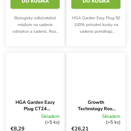
DO KOŠÍKA
DO KOŠÍKA
Biologicky odbúrateľné
HGA Garden Eazy Plug 50
médium na sadenie
100% prírodné kocky na
odrezkov a sadeníc. Root
sadenie pomáhajú
Riot podporuje rýchle a
sadeniciam a odrezkom
zdravé zakorenenie.
vytvoriť bohatý koreňový
Balenie obsahuje sadbovač
systém. Kocky s rozmermi
a 24 kusov.
3,5x3,5x3 cm sú zmesou
dehydrovaného...
HGA Garden Eazy
Growth
Plug CT24
Technology Root
Podnos, kvetináč
Riot 77,
Skladem
Skladem
a kocky
sadbovací kostky
(>5 ks)
(>5 ks)
v sadbovači 77 ks
€8,29
€26,21