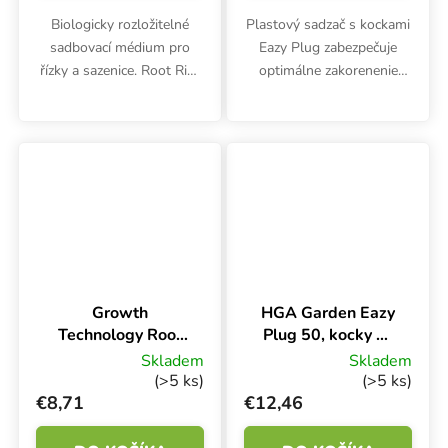
Biologicky rozložitelné
Plastový sadzač s kockami
sadbovací médium pro
Eazy Plug zabezpečuje
řízky a sazenice. Root Riot
optimálne zakorenenie
podporuje rychlé a zdravé
sadeníc a odrezkov. HGA
zakořenění. Balení
Garden CT150 je určený
obsahuje 50 kostek.
pre 150 byliniek. Rozmery
kvetináča sú 53x31,5x3
cm.
Growth
HGA Garden Eazy
Technology Root
Plug 50, kocky na
Riot 24, kocky na
sadenie 50 ks
Skladem
Skladem
sadenie v
(>5 ks)
(>5 ks)
kvetináči 24 ks
€8,71
€12,46