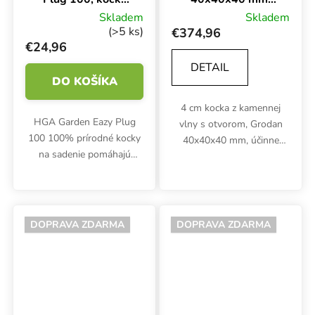
na sadenie 100 ks
Kocky na sadenie
Skladem
Skladem
z kamennej vlny s
(>5 ks)
€374,96
otvorom, BOX
€24,96
2250 ks
DETAIL
DO KOŠÍKA
4 cm kocka z kamennej
HGA Garden Eazy Plug
vlny s otvorom, Grodan
100 100% prírodné kocky
40x40x40 mm, účinne
na sadenie pomáhajú
hospodári s vodou a
sadeniciam a odrezkom
podporuje ideálny
vytvoriť bohatý koreňový
koreňový systém sadeníc
systém. Kocky s rozmermi
alebo odrezkov. Nákladovo
3,5x3,5x3 cm sú zmesou
efektívna krabica...
DOPRAVA ZDARMA
DOPRAVA ZDARMA
dehydrovaného...