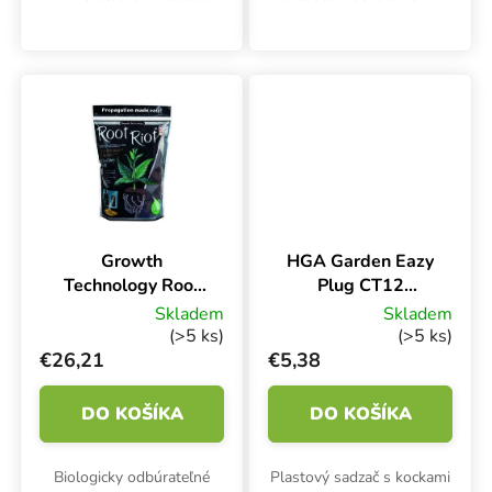
médium na zakoreňovanie
s otvorom je inertné
sadeníc a odrezkov.
médium vhodné na
Kamenná vlna s
zakoreňovanie sadeníc a
vynikajúcim pomerom
odrezkov v množiteľských
vzduchu a vody.
a hydroponických...
Growth
HGA Garden Eazy
Technology Root
Plug CT12
Riot 100, kocky
Podnos, kvetináč
Skladem
Skladem
na sadenie bez
a kocky
(>5 ks)
(>5 ks)
sadzača 100 ks
€26,21
€5,38
DO KOŠÍKA
DO KOŠÍKA
Biologicky odbúrateľné
Plastový sadzač s kockami