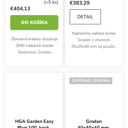
vlny s otvorom,
z kamennej vlny s
(>5 ks)
€383,29
BOX 2940 ks
otvorom, BOX
€404,13
6000 ks
DETAIL
DO KOŠÍKA
Najmenšia sadiaca kocka
Zľavnená krabica obsahuje
Grodan s otvorom
2940 sadiacich kociek
25x25x40 mm sa používa
Rockwool, Grodan
ako médium na
36x36x40 mm s otvorom
zakoreňovanie sadeníc a
6x15 mm. Inertné médium
odrezkov. Minerálna vlna
je vhodné na
Rockwool s vynikajúcim
zakoreňovanie sadeníc a
pomerom vzduch/voda....
DOPRAVA ZDARMA
odrezkov v množárňach a...
HGA Garden Eazy
Grodan
Plug 100, kocky
40x40x40 mm,