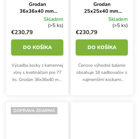
Grodan
Grodan
36x36x40 mm,
25x25x40 mm,
Kocky z kamennej
Kocky z kamennej
Skladem
Skladem
vlny s otvorom a
vlny s otvorom a
(>5 ks)
(>5 ks)
kvetináčom 77 ks,
kvetináčom 150
€230,79
€230,79
BOX 18 ks
ks, BOX 18 ks
DO KOŠÍKA
DO KOŠÍKA
Výsadba kocky z kamennej
Cenovo výhodné balenie
vlny s kvetináčom pre 77
obsahuje 18 sadbovačov s
ks. Grodan 36x36x40 mm
najmenšími kockami
s otvorom 6x15 mm je
Grodan 25x25x40 mm s
inertné médium vhodné na
otvorom 3x10 mm. Ideálne
zakoreňovanie sadeníc a
médium na zakorenenie
odrezkov v množárňach a...
sadeníc a odrezkov.
DOPRAVA ZDARMA
Minerálna vlna s...