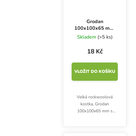
Grodan
100x100x65 mm,
pěstební rockwool
Skladem
(>5 ks)
kostka s dírou
42x40 mm, 1 ks
18 Kč
VLOŽIT DO KOŠÍKU
Velká rockwoolová
kostka, Grodan
100x100x65 mm s
velkou dírou, slouží jako
inertní médium pro
vzrostlé rostliny a zajistí