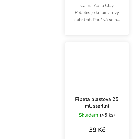
Canna Aqua Clay
Pebbles je keramzitový
substrát. Používá se na
hydroponické pěstování
rostlin v recirkulačních i
jiných
samozavlažovacích
systémech, jako retenční
vrstva do...
Pipeta plastová 25
ml, sterilní
Skladem
(>5 ks)
39 Kč