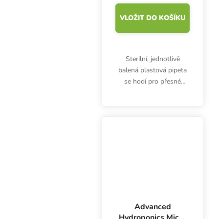
VLOŽIT DO KOŠÍKU
Sterilní, jednotlivě
balená plastová pipeta
se hodí pro přesné
odměřování a dávkování
hnojiv, doplňků nebo
kyselin při úpravě pH.
Pipeta 25 ml nejen pro
pěstitele.
Advanced
Hydroponics Micro