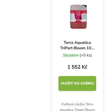
kvalitu květů.
Terra Aquatica
TriPart Bloom 10 l,
základní hnojivo
Skladem
(>5 ks)
květová složka
1 552 Kč
VLOŽIT DO KOŠÍKU
Květová složka Terra
Aquatica Tripart Bloom