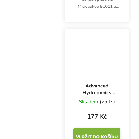
Milwaukee EC611 a
pH600 v odolném a
praktickém kufříku.
Levná kontrola pH a EC
vody nebo živného
roztoku.
Advanced
Hydroponics
Bloom 500 ml,
Skladem
(>5 ks)
základní hnojivo
květová složka
177 Kč
VLOŽIT DO KOŠÍKU