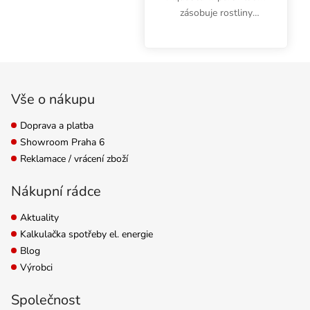
zásobuje rostliny
fosforem a draslíkem.
NPK minerální hnojivo
stimuluje tvorbu květů i
Zápatí
kořenového balu,
posiluje zdraví rostliny.
Vše o nákupu
Doprava a platba
Showroom Praha 6
Reklamace / vrácení zboží
Nákupní rádce
Aktuality
Kalkulačka spotřeby el. energie
Blog
Výrobci
Společnost