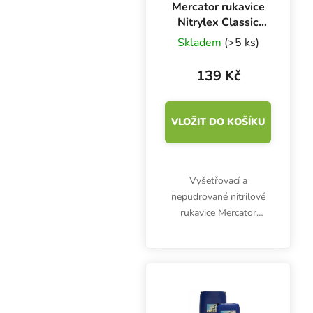
Mercator rukavice
Nitrylex Classic
BLUE XL, 100 ks
Skladem
(>5 ks)
139 Kč
VLOŽIT DO KOŠÍKU
Vyšetřovací a
nepudrované nitrilové
rukavice Mercator
Nitrylex Classic BLUE
XL, 100 ks. Jsou
klasifikovány jako
zdravotnický výrobek I.
třídy a prostředek
individuální ochrany...