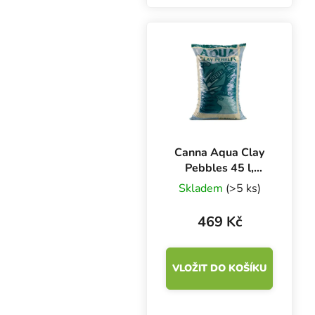
používá v růstové fázi a
prvních třech týdnech
květu. Vhodné i na
pěstování v zemině a
kokosu.
Canna Aqua Clay
Pebbles 45 l,
keramzit
Skladem
(>5 ks)
469 Kč
VLOŽIT DO KOŠÍKU