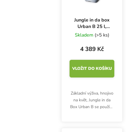
Jungle in da box
Urban B 25 l,
základní hnojivo
Skladem
(>5 ks)
květová složka
4 389 Kč
VLOŽIT DO KOŠÍKU
Základní výživa, hnojivo
na květ, Jungle in da
Box Urban B se používá
celý pěstební cyklus.
Podporuje příjem živin a
zvyšuje produkci i