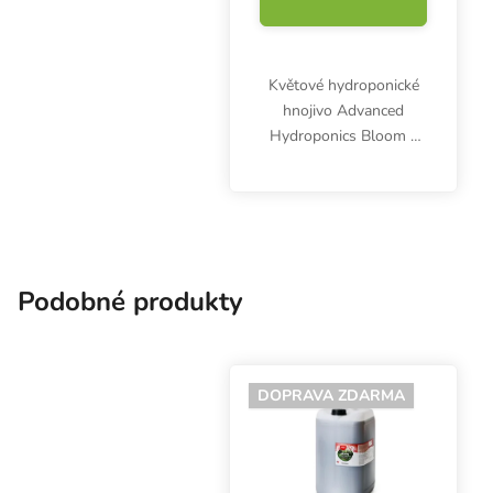
Květové hydroponické
hnojivo Advanced
Hydroponics Bloom z
řady Dutch Formula se
používá v období růstu i
květu společně s dalšími
složkami. Vhodné i pro
pěstování bylinek v...
Podobné produkty
DOPRAVA ZDARMA