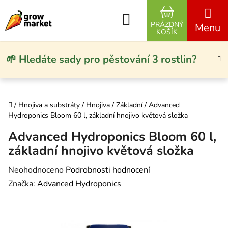
Přejít na obsah
Hledat
PRÁZDNÝ
NÁKUPNÍ KO
KOŠÍK
🌱 Hledáte sady pro pěstování 3 rostlin?
Domů
/
Hnojiva a substráty
/
Hnojiva
/
Základní
/
Advanced
Hydroponics Bloom 60 l, základní hnojivo květová složka
Advanced Hydroponics Bloom 60 l,
základní hnojivo květová složka
Průměrné hodnocení produktu je 0,0 z 5 hvězdiček.
Neohodnoceno
Podrobnosti hodnocení
Značka:
Advanced Hydroponics