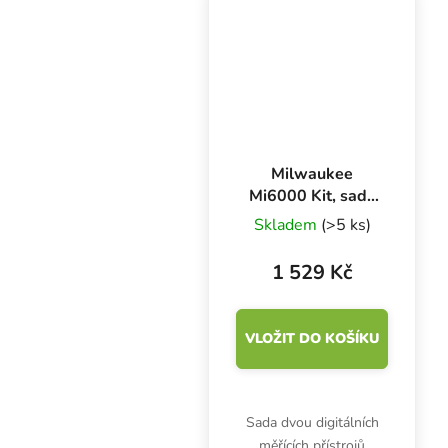
dokonalé prostředí pro
zdravý vývoj
kořenového systému.
Milwaukee
Mi6000 Kit, sada
EC metr CD611 a
Skladem
(>5 ks)
pH metr pH600
1 529 Kč
VLOŽIT DO KOŠÍKU
Sada dvou digitálních
měřících přístrojů