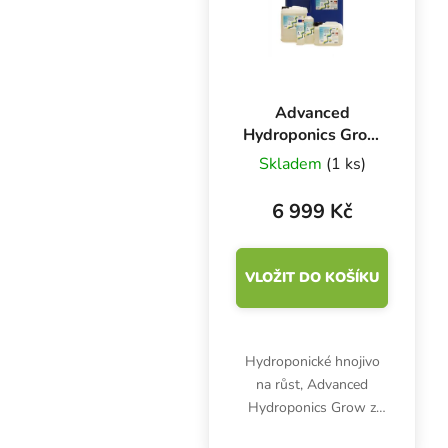
Advanced
Hydroponics Grow
60 l, základní
Skladem
(1 ks)
hnojivo růstová
složka
6 999 Kč
VLOŽIT DO KOŠÍKU
Hydroponické hnojivo
na růst, Advanced
Hydroponics Grow z
řady Dutch Formula se