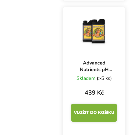
Advanced Nutrients
Jungle Juice Grow-
Bloom-Micro dodá
rostlinám základní i...
Advanced
Nutrients pH
Perfect Sensi
Skladem
(>5 ks)
Grow A+B 500 ml,
základní hnojivo
439 Kč
na růst
VLOŽIT DO KOŠÍKU