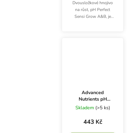
Dvousložkové hnojivo
na růst, pH Perfect
Sensi Grow A&B, je
určeno primárně pro
hydroponické pěstování.
Výživa poskytne vše
potřebné ve fázi
vegetativního růstu a
zajistí...
Advanced
Nutrients pH
Perfect Sensi Coco
Skladem
(>5 ks)
Grow A+B 500 ml,
základní hnojivo
443 Kč
na růst