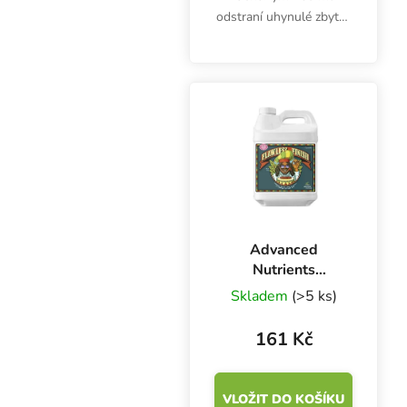
odstraní uhynulé zbytky
kořenů a zajistí
dokonalé kořenové
prostředí. Také umí
revitalizovat rockwool
kostky.
Advanced
Nutrients
Flawless Finish
Skladem
(>5 ks)
250 ml,
průplachový
161 Kč
přípravek
VLOŽIT DO KOŠÍKU