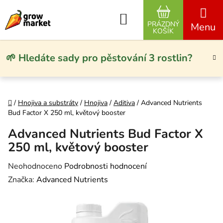
Přejít na obsah
Hledat
PRÁZDNÝ
NÁKUPNÍ KO
KOŠÍK
🌱 Hledáte sady pro pěstování 3 rostlin?
Domů
/
Hnojiva a substráty
/
Hnojiva
/
Aditiva
/
Advanced Nutrients
Bud Factor X 250 ml, květový booster
Advanced Nutrients Bud Factor X
250 ml, květový booster
Průměrné hodnocení produktu je 0,0 z 5 hvězdiček.
Neohodnoceno
Podrobnosti hodnocení
Značka:
Advanced Nutrients