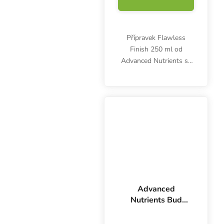
Přípravek Flawless
Finish 250 ml od
Advanced Nutrients se
používá v posledním
týdnu květu. Odstraňuje
z rostlin zbytkové soli,
toxiny a další nežádoucí
látky.
Advanced
Nutrients Bud
Candy 250 ml,
Průměrné hodnocení
květový stimulátor