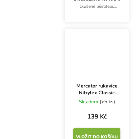
zkušené pěstitele.
Hnojivo na růst pH
Perfect Connoisseur
Grow A&B obsahuje
špičkové živiny,
zabraňuje kolísání pH a
maximalizuje příjem...
Mercator rukavice
Nitrylex Classic
BLUE XL, 100 ks
Skladem
(>5 ks)
139 Kč
VLOŽIT DO KOŠÍKU