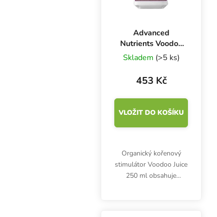
Advanced
Nutrients Voodoo
Juice 250 ml,
Skladem
(>5 ks)
kořenový
stimulátor
453 Kč
VLOŽIT DO KOŠÍKU
Organický kořenový
stimulátor Voodoo Juice
250 ml obsahuje
kořenové mikroby, které
rozkládají starý
kořenový materiál a