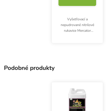
Vyšetřovací a
nepudrované nitrilové
rukavice Mercator
Nitrylex Classic BLUE
XL, 100 ks. Jsou
klasifikovány jako
zdravotnický výrobek I.
třídy a prostředek
individuální ochrany...
Podobné produkty