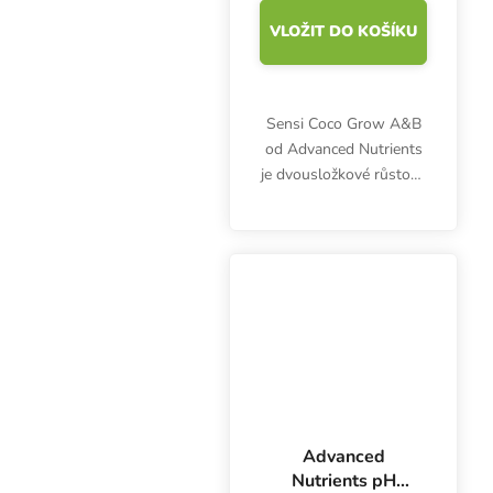
VLOŽIT DO KOŠÍKU
Sensi Coco Grow A&B
od Advanced Nutrients
je dvousložkové růstové
hnojivo pro pěstování v
kokosovém substrátu
bez potřeby neustále
regulovat pH. Kvalitní
tekutá výživa obsahuje...
Advanced
Nutrients pH