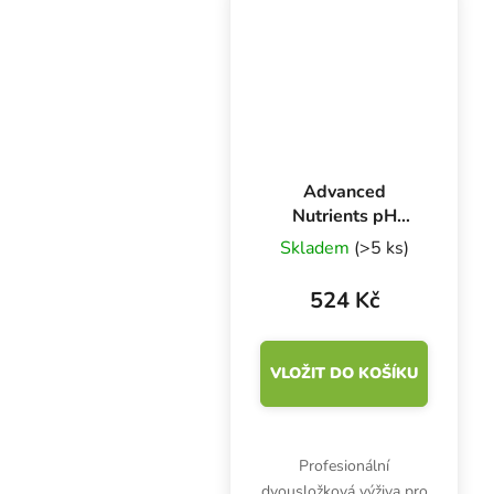
stabilní pH roztoku.
Zlepšuje příjem živin a...
Advanced
Nutrients pH
Perfect
Skladem
(>5 ks)
Connoisseur Grow
A+B 500 ml,
524 Kč
základní hnojivo
na růst
VLOŽIT DO KOŠÍKU
Profesionální
dvousložková výživa pro