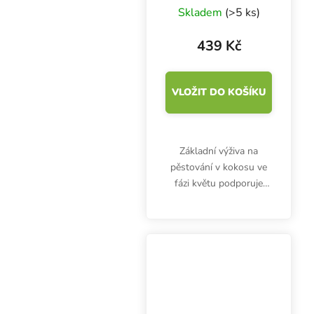
Perfect Sensi Coco
Skladem
(>5 ks)
Bloom A+B 500
ml, základní
439 Kč
hnojivo na květ
VLOŽIT DO KOŠÍKU
Základní výživa na
pěstování v kokosu ve
fázi květu podporuje
rychlý růst, bohaté
kvetení a větší úrodu.
Dvousložkové hnojivo
Sensi Coco Bloom A&B
obsahuje dusík, fosfor,...