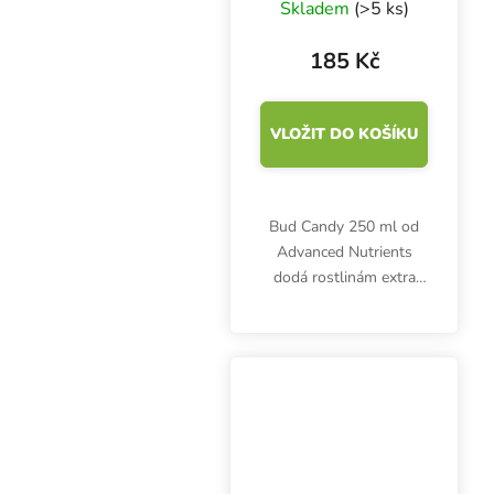
Skladem
(>5 ks)
185 Kč
VLOŽIT DO KOŠÍKU
Bud Candy 250 ml od
Advanced Nutrients
dodá rostlinám extra
cukry, aminokyseliny i
vitamíny a tak vylepší
chuť, vůni nebo velikost
květů a plodů. Určen
pro fázi květu.