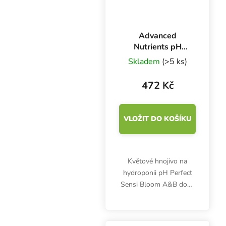
Advanced
Nutrients pH
Perfect Sensi
Skladem
(>5 ks)
Bloom A+B 500
ml, základní
472 Kč
hnojivo na květ
VLOŽIT DO KOŠÍKU
Květové hnojivo na
hydroponii pH Perfect
Sensi Bloom A&B dodá
rostlinám 16
nejdůležitějších živin,
humáty i fulváty a zajistí