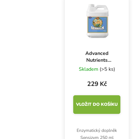
maximalizuje růst i
kvetení.
Advanced
Nutrients
Sensizym 250 ml,
Skladem
(>5 ks)
enzymy
229 Kč
VLOŽIT DO KOŠÍKU
Enzymatický doplněk
Sensizym 250 ml