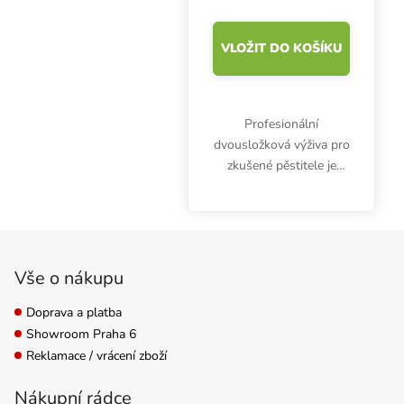
hnojivo na květ
VLOŽIT DO KOŠÍKU
Profesionální
dvousložková výživa pro
zkušené pěstitele je
určena hlavně na
hydroponické pěstování.
Hnojivo na květ pH
Zápatí
Perfect Connoisseur
Bloom A&B obsahuje
Vše o nákupu
špičkové živiny,...
Doprava a platba
Showroom Praha 6
Reklamace / vrácení zboží
Nákupní rádce