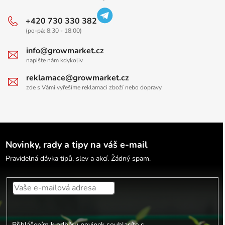
+420 730 330 382
(po-pá: 8:30 - 18:00)
info@growmarket.cz
napište nám kdykoliv
reklamace@growmarket.cz
zde s Vámi vyřešíme reklamaci zboží nebo dopravy
Novinky, rady a tipy na váš e-mail
Pravidelná dávka tipů, slev a akcí. Žádný spam.
Přihlášením k odběru novinek souhlasíte s