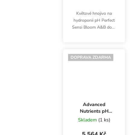
Květové hnojivo na
hydroponii pH Perfect
Sensi Bloom A&B dodá
rostlinám 16
nejdůležitějších živin,
humáty i fulváty a zajistí
stabilní pH roztoku.
DOPRAVA ZDARMA
Zlepšuje příjem živin a...
Advanced
Nutrients pH
Perfect Sensi
Skladem
(1 ks)
Bloom A+B 10 l,
základní hnojivo
5 564 Kč