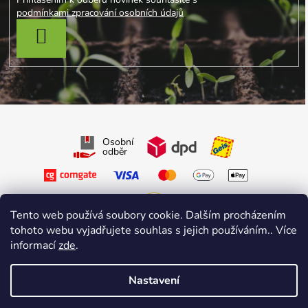
podmínkami zpracování osobních údajů
PŘIHLÁSIT SE
Osobní
odběr
Tento web používá soubory cookie. Dalším procházením
tohoto webu vyjadřujete souhlas s jejich používáním.. Více
Sledujte nás na Facebooku
informací
zde
.
Sledujte nás na Instagramu
Nastavení
Vytvořil Shoptet Premium
&
sniperdesign.cz