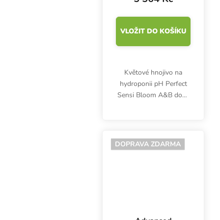
na květ
VLOŽIT DO KOŠÍKU
Květové hnojivo na
hydroponii pH Perfect
Sensi Bloom A&B dodá
rostlinám 16
nejdůležitějších živin,
humáty i fulváty a zajistí
stabilní pH roztoku.
DOPRAVA ZDARMA
Zlepšuje příjem živin a...