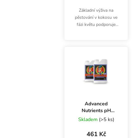
Základní výživa na
pěstování v kokosu ve
fázi květu podporuje
rychlý růst, bohaté
kvetení a větší úrodu.
Dvousložkové hnojivo
Sensi Coco Bloom A&B
obsahuje dusík, fosfor,...
Advanced
Nutrients pH
Perfect
Skladem
(>5 ks)
Connoisseur
Bloom A+B 500
461 Kč
ml, základní