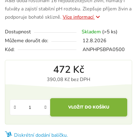
A&B dodá rostlinám 16 nejdůležitějších živin, humáty i
fulváty a zajistí stabilní pH roztoku. Zlepšuje příjem živin a
podporuje bohaté sklizně.
Více informací
Dostupnost
Skladem
(>5 ks)
Můžeme doručit do:
12.8.2026
Kód:
ANPHPSBPA0500
472 Kč
390,08 Kč bez DPH
Měrná cena:
VLOŽIT DO KOŠÍKU
Diskrétní dodání balíčku.