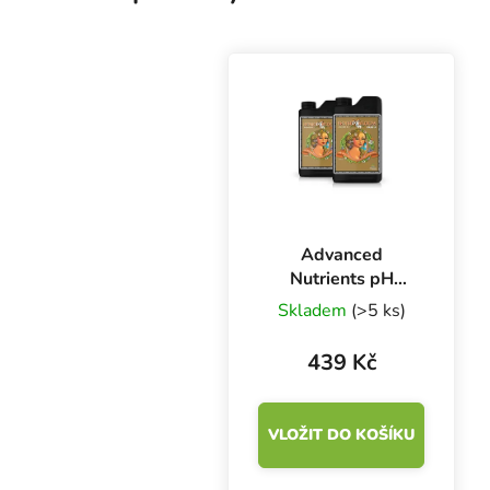
Advanced
Nutrients pH
Perfect Sensi Coco
Skladem
(>5 ks)
Bloom A+B 500
ml, základní
439 Kč
hnojivo na květ
VLOŽIT DO KOŠÍKU