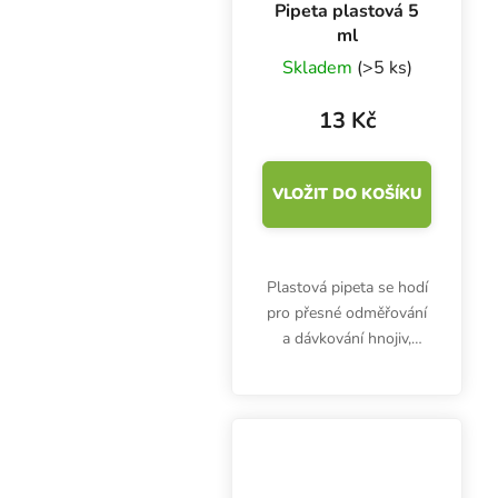
Pipeta plastová 5
ml
Skladem
(>5 ks)
13 Kč
VLOŽIT DO KOŠÍKU
Plastová pipeta se hodí
pro přesné odměřování
a dávkování hnojiv,
doplňků nebo kyselin.
Pipeta 5 ml nejen pro
pěstitele.