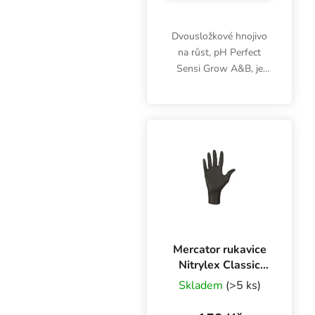
Dvousložkové hnojivo
na růst, pH Perfect
Sensi Grow A&B, je
určeno primárně pro
hydroponické pěstování.
Výživa poskytne vše
potřebné ve fázi
vegetativního růstu a
zajistí...
Mercator rukavice
Nitrylex Classic
BLACK XL, 100 ks
Skladem
(>5 ks)