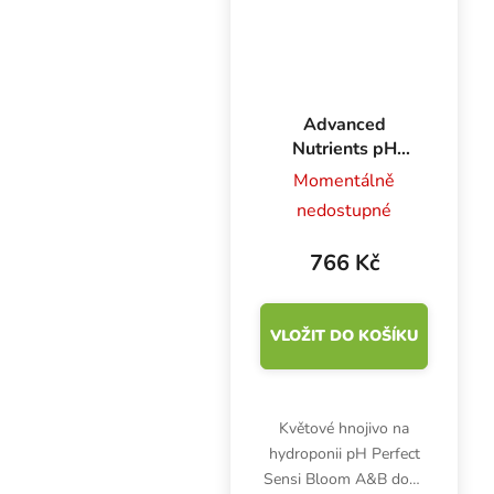
Advanced
Nutrients pH
Perfect Sensi
Momentálně
Bloom A+B 1 l,
nedostupné
základní hnojivo
na květ
766 Kč
VLOŽIT DO KOŠÍKU
Květové hnojivo na
hydroponii pH Perfect
Sensi Bloom A&B dodá