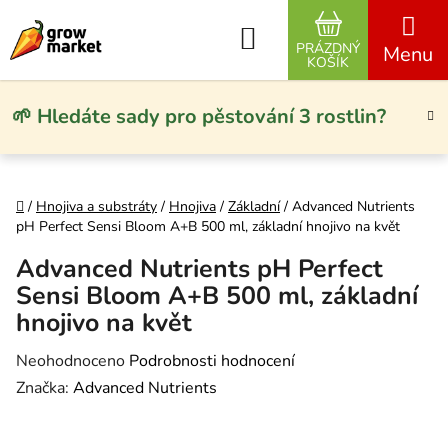
Přejít na obsah
Hledat
PRÁZDNÝ
NÁKUPNÍ KO
KOŠÍK
🌱 Hledáte sady pro pěstování 3 rostlin?
Domů
/
Hnojiva a substráty
/
Hnojiva
/
Základní
/
Advanced Nutrients
pH Perfect Sensi Bloom A+B 500 ml, základní hnojivo na květ
Advanced Nutrients pH Perfect
Sensi Bloom A+B 500 ml, základní
hnojivo na květ
Průměrné hodnocení produktu je 0,0 z 5 hvězdiček.
Neohodnoceno
Podrobnosti hodnocení
Značka:
Advanced Nutrients