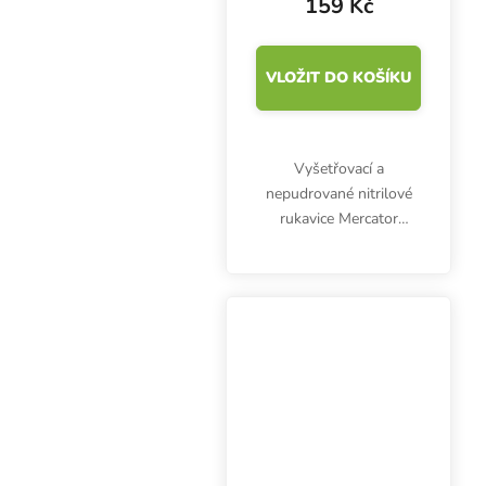
159 Kč
VLOŽIT DO KOŠÍKU
Vyšetřovací a
nepudrované nitrilové
rukavice Mercator
Nitrylex Classic BLACK
XL, 100 ks. Jsou
klasifikovány jako
zdravotnický výrobek I.
třídy a prostředek
individuální ochrany...