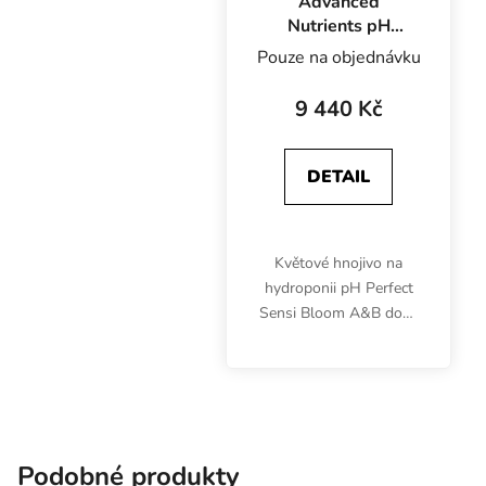
Advanced
Nutrients pH
Perfect Sensi
Pouze na objednávku
Bloom A+B 20 l,
základní hnojivo
9 440 Kč
na květ
DETAIL
Květové hnojivo na
hydroponii pH Perfect
Sensi Bloom A&B dodá
rostlinám 16
nejdůležitějších živin,
humáty i fulváty a zajistí
stabilní pH roztoku.
Zlepšuje příjem živin a...
Podobné produkty