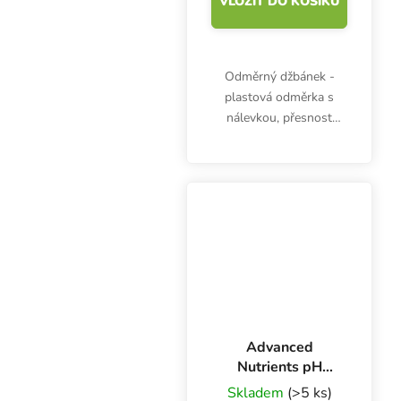
VLOŽIT DO KOŠÍKU
Odměrný džbánek -
plastová odměrka s
nálevkou, přesnost
stupnice 10 ml, objem
100 ml, výška 72 mm,
průměr 60 mm. Dílky
pro odměření po 2 ml.
Advanced
Nutrients pH
Perfect Sensi Coco
Skladem
(>5 ks)