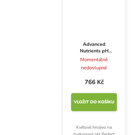
obsahuje dusík, fosfor,...
Advanced
Nutrients pH
Perfect Sensi
Momentálně
Bloom A+B 1 l,
nedostupné
základní hnojivo
na květ
766 Kč
VLOŽIT DO KOŠÍKU
Květové hnojivo na
hydroponii pH Perfect