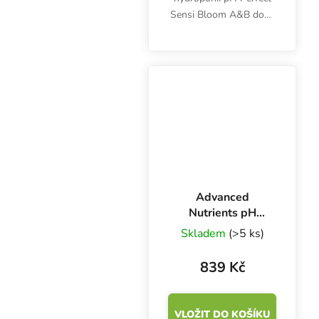
Sensi Bloom A&B dodá
rostlinám 16
nejdůležitějších živin,
humáty i fulváty a zajistí
stabilní pH roztoku.
Zlepšuje příjem živin a...
Advanced
Nutrients pH
Perfect
Skladem
(>5 ks)
Connoisseur Grow
A+B 1 l, základní
839 Kč
hnojivo na růst
VLOŽIT DO KOŠÍKU