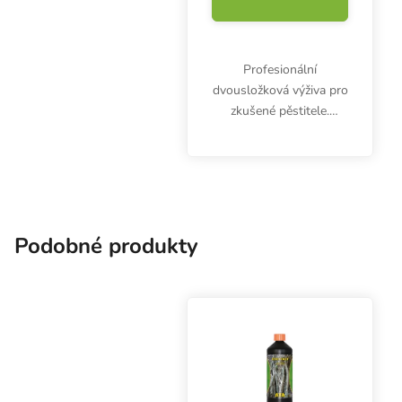
Profesionální
dvousložková výživa pro
zkušené pěstitele.
Hnojivo na růst pH
Perfect Connoisseur
Grow A&B obsahuje
špičkové živiny,
zabraňuje kolísání pH a
maximalizuje příjem...
Podobné produkty