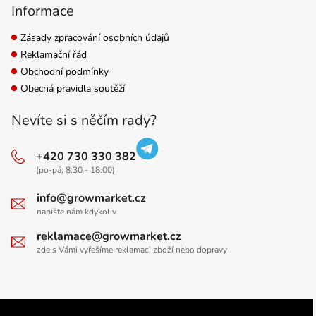
Informace
Zásady zpracování osobních údajů
Reklamační řád
Obchodní podmínky
Obecná pravidla soutěží
Nevíte si s něčím rady?
+420 730 330 382
(po-pá: 8:30 - 18:00)
info@growmarket.cz
napište nám kdykoliv
reklamace@growmarket.cz
zde s Vámi vyřešíme reklamaci zboží nebo dopravy