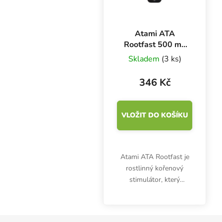
Atami ATA
Rootfast 500 ml,
kořenový
Skladem
(3 ks)
stimulátor
346 Kč
VLOŽIT DO KOŠÍKU
Atami ATA Rootfast je
rostlinný kořenový
stimulátor, který
podporuje vytváření
silného kořenového
systému a zvyšuje
Zápatí