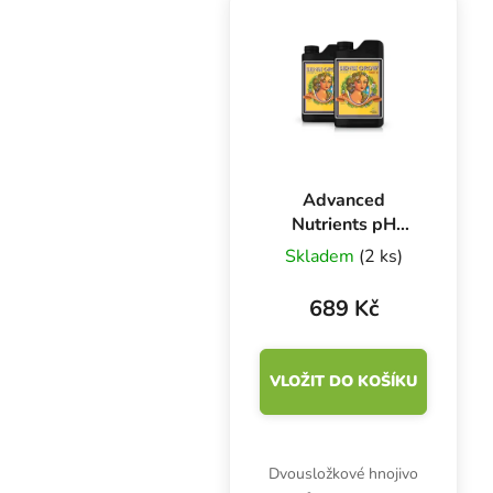
růst i kvetení po celý
pěstební cyklus. Kromě
základních NPK živin
vysoké...
Advanced
Nutrients pH
Perfect Sensi
Skladem
(2 ks)
Grow A+B 1 l,
základní hnojivo
689 Kč
na růst
VLOŽIT DO KOŠÍKU
Dvousložkové hnojivo