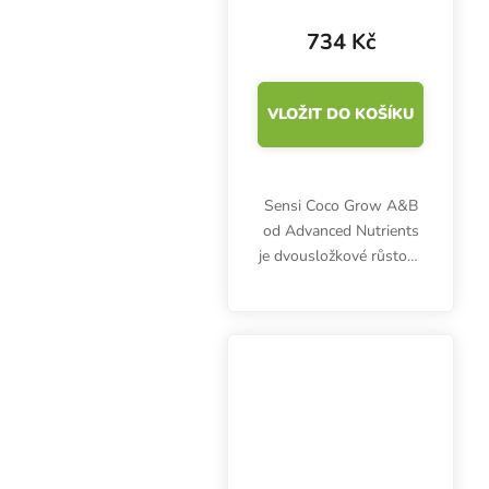
Grow A+B 1 l,
základní hnojivo
734 Kč
na růst
VLOŽIT DO KOŠÍKU
Sensi Coco Grow A&B
od Advanced Nutrients
je dvousložkové růstové
hnojivo pro pěstování v
kokosovém substrátu
bez potřeby neustále
regulovat pH. Kvalitní
tekutá výživa obsahuje...