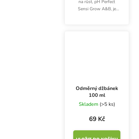
na růst, pH Perfect
Sensi Grow A&B, je
určeno primárně pro
hydroponické pěstování.
Výživa poskytne vše
potřebné ve fázi
vegetativního růstu a
zajistí...
Odměrný džbánek
100 ml
Skladem
(>5 ks)
69 Kč