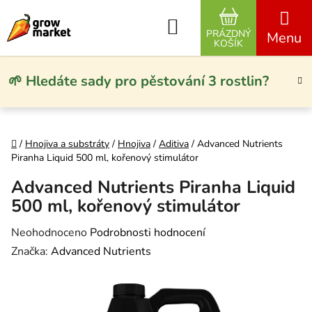
Přejít na obsah
Hledat
PRÁZDNÝ
NÁKUPNÍ KO
KOŠÍK
🌱 Hledáte sady pro pěstování 3 rostlin?
Domů
/
Hnojiva a substráty
/
Hnojiva
/
Aditiva
/
Advanced Nutrients
Piranha Liquid 500 ml, kořenový stimulátor
Advanced Nutrients Piranha Liquid
500 ml, kořenový stimulátor
Průměrné hodnocení produktu je 0,0 z 5 hvězdiček.
Neohodnoceno
Podrobnosti hodnocení
Značka:
Advanced Nutrients