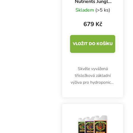
Nutrients Jungle
Juice Grow-
Skladem
(>5 ks)
Bloom-Micro 3x1
l, sada hnojiv
679 Kč
VLOŽIT DO KOŠÍKU
Skvěle vyvážená
třísložková základní
výživa pro hydroponické
pěstování v cenově
výhodné sadě. Řada
Advanced Nutrients
Jungle Juice Grow-
Bloom-Micro dodá
rostlinám základní i...