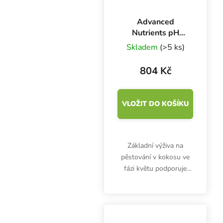
Advanced
Nutrients pH
Perfect Sensi Coco
Skladem
(>5 ks)
Bloom A+B 1 l,
základní hnojivo
804 Kč
na květ
VLOŽIT DO KOŠÍKU
Základní výživa na
pěstování v kokosu ve
fázi květu podporuje
rychlý růst, bohaté
kvetení a větší úrodu.
Dvousložkové hnojivo
Sensi Coco Bloom A&B