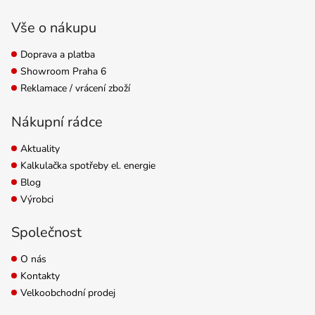
obranyschopnost
rostlin. Obsahuje
Vše o nákupu
základní živiny NPK a
lze...
Doprava a platba
Showroom Praha 6
Reklamace / vrácení zboží
Nákupní rádce
Aktuality
Kalkulačka spotřeby el. energie
Blog
Výrobci
Společnost
O nás
Kontakty
Velkoobchodní prodej