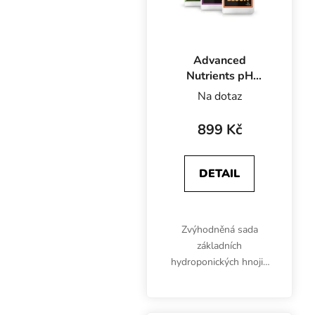
Advanced
Nutrients pH
Perfect Grow-
Na dotaz
Bloom-Micro 3x1
l, sada hnojiv
899 Kč
DETAIL
Zvýhodněná sada
základních
hydroponických hnojiv
pH Perfect Grow,
Bloom a Micro
podporuje optimální