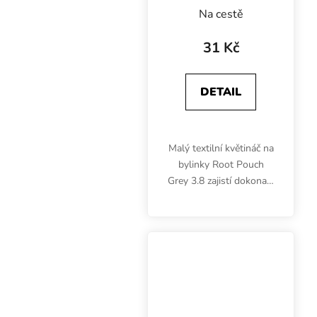
květináč 15x19
Na cestě
cm
31 Kč
DETAIL
Malý textilní květináč na
bylinky Root Pouch
Grey 3.8 zajistí dokonalý
kořenový systém s
mnoha kořenovými
vlásky, zkvalitní příjem
živin, vody a vzduchu.
Gramáž 250 g/m2. Bez...