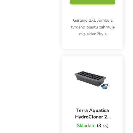
Garland 2XL Jumbo z
tvrdého plastu zahrnuje
dva skleníčky s
klapkovou ventilací a
společnou podmisku.
Dva oddělené
propagátory je možné
vyhřívat a pomocí sondy
s termostatem...
Terra Aquatica
HydroCloner 27
(CuttingBoard),
Skladem
(3 ks)
hydroponická