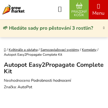
Přejít na obsah
Hledat
PRÁZDNÝ
NÁKUPNÍ KO
KOŠÍK
🌱 Hledáte sady pro pěstování 3 rostlin?
Domů
/
Květináče a závlaha
/
Samozavlažovací systémy
/
Komplety
/
Autopot Easy2Propagate Complete Kit
Autopot Easy2Propagate Complete
Kit
Průměrné hodnocení produktu je 0,0 z 5 hvězdiček.
Neohodnoceno
Podrobnosti hodnocení
Značka:
AutoPot