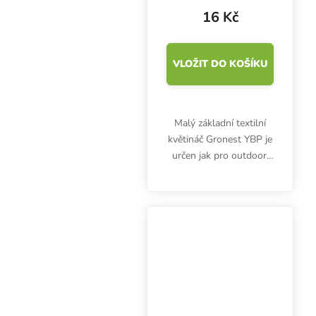
16 Kč
VLOŽIT DO KOŠÍKU
Malý základní textilní
květináč Gronest YBP je
určen jak pro outdoor,
tak i pro indoor pěstitele
bylinek. Nechte vaše
kořeny dýchat s
květináči Gronest.
Objem 1 litr.