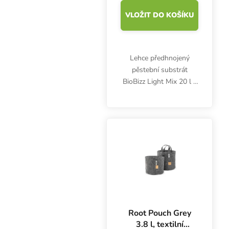
VLOŽIT DO KOŠÍKU
Lehce předhnojený
pěstební substrát
BioBizz Light Mix 20 l s
perlitem je vhodný na
bio pěstování bylinek ve
vegan kvalitě. Obsahuje
živiny jen na 1. týden,
pak vyžaduje...
Root Pouch Grey
3.8 l, textilní