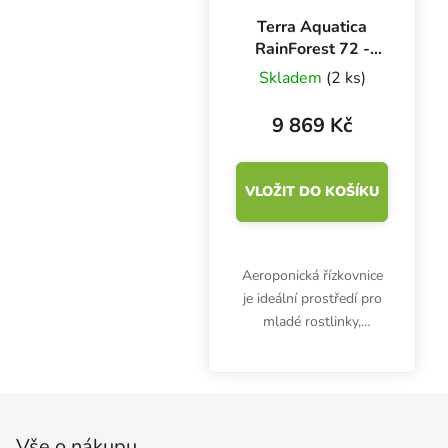
Terra Aquatica
RainForest 72 -
12V, aeroponická
Skladem
(2 ks)
řízkovnice
9 869 Kč
VLOŽIT DO KOŠÍKU
Aeroponická řízkovnice
je ideální prostředí pro
mladé rostlinky,
sazenice, řízky bez
rozvinutého kořenového
systému. RainForest 72
Zápatí
od Terra Aquatica nabízí
pěstební plochu 0.45
Vše o nákupu