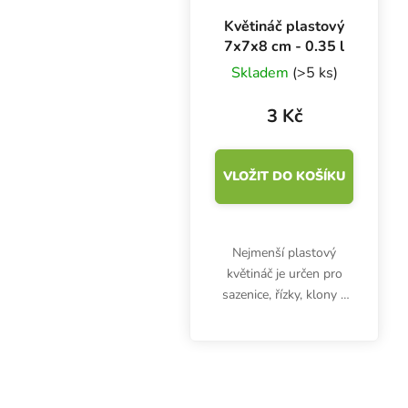
Květináč plastový
7x7x8 cm - 0.35 l
Skladem
(>5 ks)
3 Kč
VLOŽIT DO KOŠÍKU
Nejmenší plastový
květináč je určen pro
sazenice, řízky, klony a
jiné malé rostlinky bez
rozvinutého kořenového
systému. Objem 0.35
litru, rozměry 7x7x8 cm..