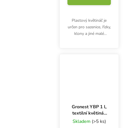
Plastový květináč je
určen pro sazenice, řízky,
klony a jiné malé
rostlinky bez
rozvinutého kořenového
systému. Objem 0.7 l,
rozměry 10x10x11 cm.
Gronest YBP 1 l,
textilní květináč
9x9x11 cm
Skladem
(>5 ks)