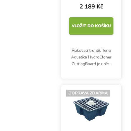
řízkovnice
2 189 Kč
VLOŽIT DO KOŠÍKU
Řízkovací truhlík Terra
Aquatica HydroCloner
CuttingBoard je určen
pro 27 velmi mladých
rostlinek. Podporuje
rychlou tvorbu kořínků.
Systém má rozměry
DOPRAVA ZDARMA
66x30x14 cm, objem
nádrže...