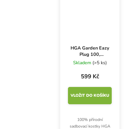
HGA Garden Eazy
Plug 100,
sadbovací kostky
Skladem
(>5 ks)
100 ks
599 Kč
VLOŽIT DO KOŠÍKU
100% přírodní
sadbovací kostky HGA