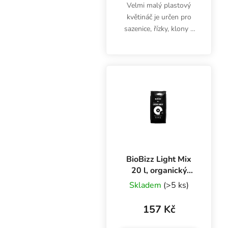
Velmi malý plastový
květináč je určen pro
sazenice, řízky, klony a
jiné malé rostlinky bez
rozvinutého kořenového
systému. Objem půl
litru, rozměry 9x9x10
cm.
BioBizz Light Mix
20 l, organický
substrát
Skladem
(>5 ks)
157 Kč