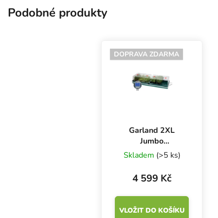
Podobné produkty
DOPRAVA ZDARMA
Garland 2XL
Jumbo
Professional
Skladem
(>5 ks)
Variable
120x41x25 cm,
4 599 Kč
dva plastové
skleníky s
termostatem
VLOŽIT DO KOŠÍKU