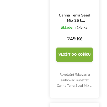
Canna Terra Seed
Mix 25 l,
sadbovací
Skladem
(>5 ks)
substrát
249 Kč
VLOŽIT DO KOŠÍKU
Revoluční řízkovací a
sadbovací substrát
Canna Terra Seed Mix je
určen pro klíčení
semínek nebo raný růst
sazenic a řízků.