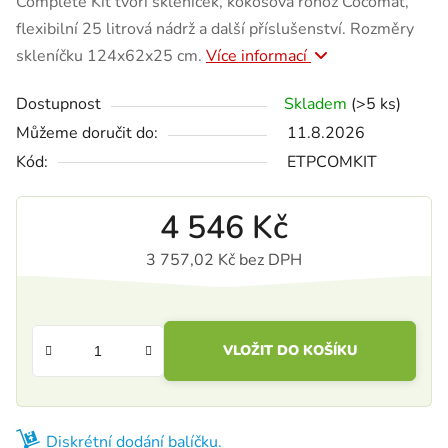
Complete Kit tvoří skleníček, kokosová rohož Cocomat,
flexibilní 25 litrová nádrž a další příslušenství. Rozměry
skleníčku 124x62x25 cm.
Více informací
Dostupnost
Skladem
(>5 ks)
Můžeme doručit do:
11.8.2026
Kód:
ETPCOMKIT
4 546 Kč
3 757,02 Kč bez DPH
Měrná cena:
VLOŽIT DO KOŠÍKU
Diskrétní dodání balíčku.