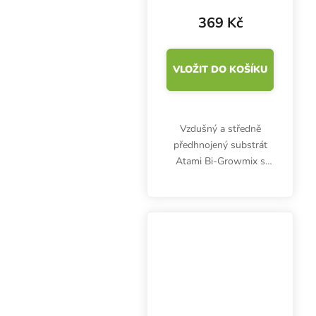
369 Kč
VLOŽIT DO KOŠÍKU
Vzdušný a středně
předhnojený substrát
Atami Bi-Growmix s
perlitem je vhodný pro
outdoor i indoor
pěstování bylinek.
Neobsahuje žádné
škodlivé plísně.