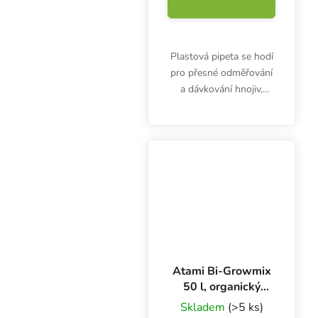
Plastová pipeta se hodí
pro přesné odměřování
a dávkování hnojiv,
doplňků nebo kyselin.
Pipeta 3 ml nejen pro
pěstitele.
Atami Bi-Growmix
50 l, organický
substrát
Skladem
(>5 ks)