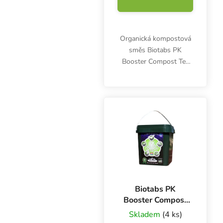
Organická kompostová
směs Biotabs PK
Booster Compost Tea
obsahuje bat guano,
mořské řasy, bakterie
uvolňující fosfor i draslík
a další důležité látky.
Biotabs PK
Booster Compost
Tea 2.5 l
Skladem
(4 ks)