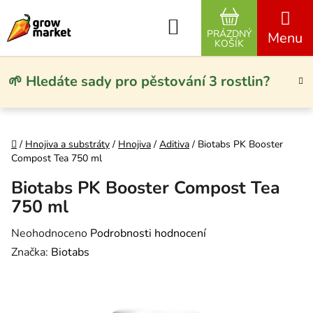
Přejít na obsah
Hledat
PRÁZDNÝ
NÁKUPNÍ KO
KOŠÍK
🌱 Hledáte sady pro pěstování 3 rostlin?
Domů
/
Hnojiva a substráty
/
Hnojiva
/
Aditiva
/
Biotabs PK Booster
Compost Tea 750 ml
Biotabs PK Booster Compost Tea
750 ml
Průměrné hodnocení produktu je 0,0 z 5 hvězdiček.
Neohodnoceno
Podrobnosti hodnocení
Značka:
Biotabs