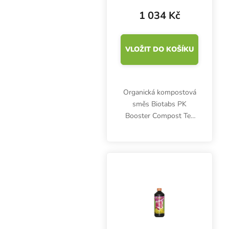
1 034 Kč
VLOŽIT DO KOŠÍKU
Organická kompostová
směs Biotabs PK
Booster Compost Tea
obsahuje bat guano,
mořské řasy, bakterie
uvolňující fosfor i draslík
a další důležité látky.