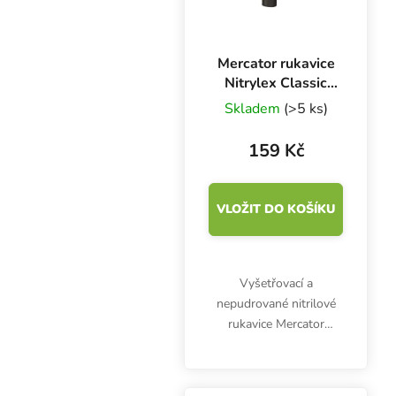
Mercator rukavice
Nitrylex Classic
BLACK XL, 100 ks
Skladem
(>5 ks)
159 Kč
VLOŽIT DO KOŠÍKU
Vyšetřovací a
nepudrované nitrilové
rukavice Mercator
Nitrylex Classic BLACK
XL, 100 ks. Jsou
klasifikovány jako