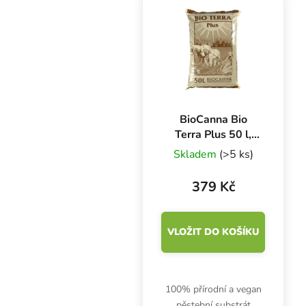
zdravotnický výrobek I.
třídy a prostředek
individuální ochrany...
BioCanna Bio
Terra Plus 50 l,
organický substrát
Skladem
(>5 ks)
379 Kč
VLOŽIT DO KOŠÍKU
100% přírodní a vegan
pěstební substrát