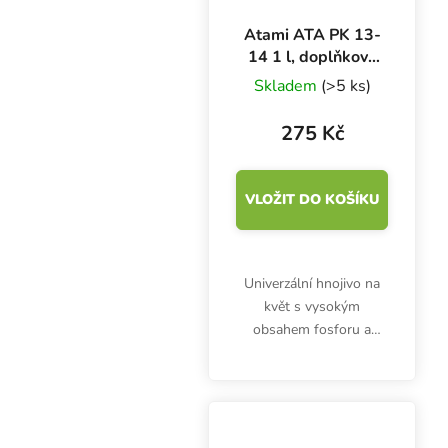
Atami ATA PK 13-
14 1 l, doplňkové
květové hnojivo
Skladem
(>5 ks)
275 Kč
VLOŽIT DO KOŠÍKU
Univerzální hnojivo na
květ s vysokým
obsahem fosforu a
draslíku, Atami ATA PK
13-14, je vhodné do
každého typu substrátu.
Vylepšuje
metabolismus.