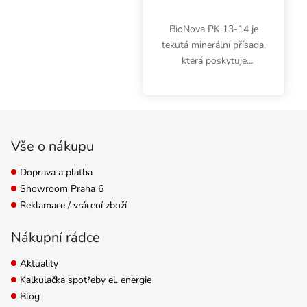
BioNova PK 13-14 je
tekutá minerální přísada,
která poskytuje
rostlinám rychlý a silný
komplex fosforu a
draslíku. Fosfor zajišťuje
Zápatí
zdravý rozsáhlý
kořenový systém a
Vše o nákupu
bujný květ....
Doprava a platba
Showroom Praha 6
Reklamace / vrácení zboží
Nákupní rádce
Aktuality
Kalkulačka spotřeby el. energie
Blog