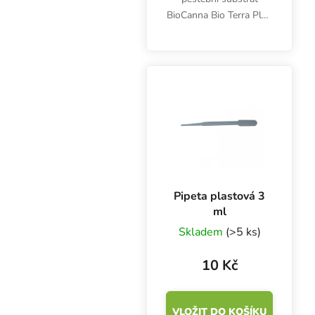
BioCanna Bio Terra Plus
50 l obsahuje kvalitní
bílou rašelinu, speciální
drcenou kůru a kvalitní
kokos Canna Coco.
Samoregulace hnojení.
Pipeta plastová 3
ml
Skladem
(>5 ks)
10 Kč
VLOŽIT DO KOŠÍKU