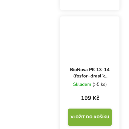
rostlinný posilovač
vylepšuje transport živin
a jejich účinky. Posiluje
antioxidační systém,
zkvalitňuje produkci...
BioNova PK 13-14
(fosfor+draslík)
250 ml
Skladem
(>5 ks)
199 Kč
VLOŽIT DO KOŠÍKU