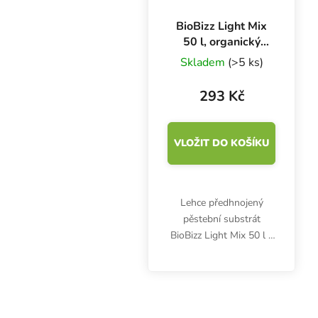
BioBizz Light Mix
50 l, organický
substrát
Skladem
(>5 ks)
293 Kč
VLOŽIT DO KOŠÍKU
Lehce předhnojený
pěstební substrát
BioBizz Light Mix 50 l s
perlitem je vhodný na
bio pěstování bylinek ve
vegan kvalitě. Obsahuje
živiny jen na 1. týden,
pak vyžaduje...