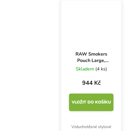
má rozměry 270x160
mm.
RAW Smokers
Pouch Large,
vzduchotěsné
Skladem
(4 ks)
pouzdro
944 Kč
VLOŽIT DO KOŠÍKU
Vzduchotěsné stylové