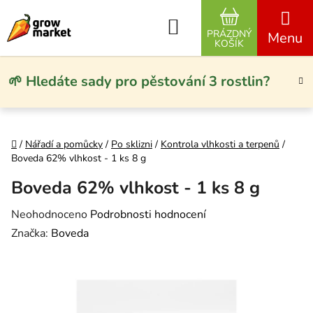
Přejít na obsah
Hledat
PRÁZDNÝ
NÁKUPNÍ KO
KOŠÍK
🌱 Hledáte sady pro pěstování 3 rostlin?
Domů
/
Nářadí a pomůcky
/
Po sklizni
/
Kontrola vlhkosti a terpenů
/
Boveda 62% vlhkost - 1 ks 8 g
Boveda 62% vlhkost - 1 ks 8 g
Průměrné hodnocení produktu je 0,0 z 5 hvězdiček.
Neohodnoceno
Podrobnosti hodnocení
Značka:
Boveda