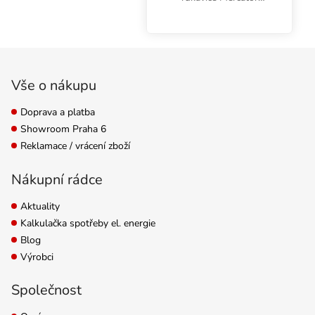
Nitrylex Classic BLUE
XL, 100 ks. Jsou
klasifikovány jako
Zápatí
zdravotnický výrobek I.
třídy a prostředek
Vše o nákupu
individuální ochrany...
Doprava a platba
Showroom Praha 6
Reklamace / vrácení zboží
Nákupní rádce
Aktuality
Kalkulačka spotřeby el. energie
Blog
Výrobci
Společnost