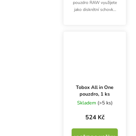
pouzdro RAW využijete
jako diskrétní schovku
na předměty. Rozměry
27.5x16x7 cm.
Tobox All in One
pouzdro, 1 ks
Skladem
(>5 ks)
524 Kč