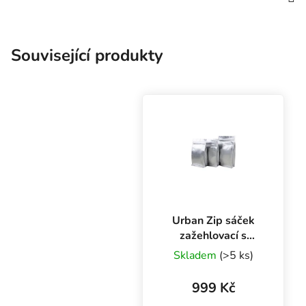
Související produkty
Urban Zip sáček
zažehlovací s
plochým dnem
Skladem
(>5 ks)
20x30 + 8 cm,
balení 50 ks
999 Kč