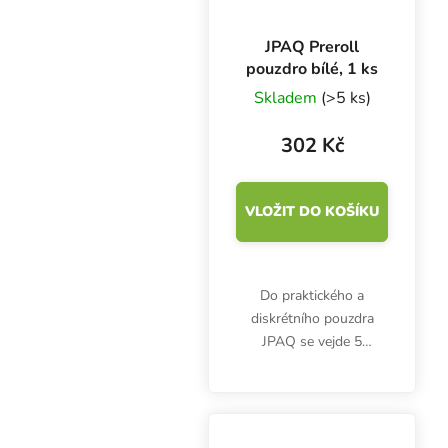
JPAQ Preroll
pouzdro bílé, 1 ks
Skladem
(>5 ks)
302 Kč
VLOŽIT DO KOŠÍKU
Do praktického a
diskrétního pouzdra
JPAQ se vejde 5
předbalených cigaret
King Size (98-110 mm).
Vyrobeno ze zdravotně
nezávadného a