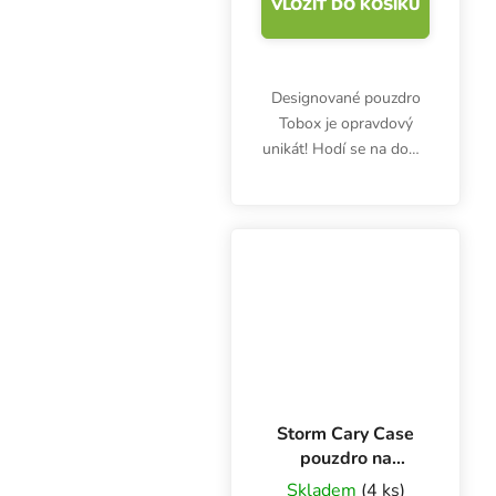
VLOŽIT DO KOŠÍKU
Designované pouzdro
Tobox je opravdový
unikát! Hodí se na doma
i na cesty. Diskrétní
krabička hravě pojme
dvoje papírky, zapalovač,
filtry a další propriety.
Současně obsahuje...
Storm Cary Case
pouzdro na
vaporizační pera
Skladem
(4 ks)