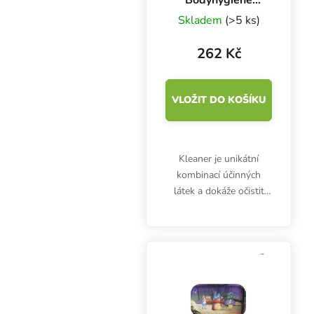
Bodyhygiene
Spray 30 ml
Skladem
(>5 ks)
262 Kč
VLOŽIT DO KOŠÍKU
Kleaner je unikátní
kombinací účinných
látek a dokáže očistit
dutinu ústní od všech
nežádoucích bakterií.
Balení obsahuje 30 ml
aktivního roztoku s
rozprašovačem.