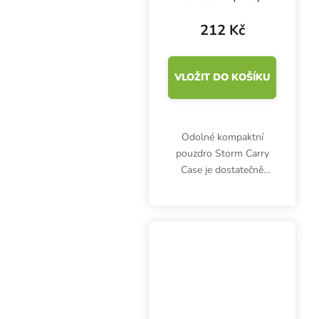
212 Kč
VLOŽIT DO KOŠÍKU
Odolné kompaktní
pouzdro Storm Carry
Case je dostatečně
malé, aby se vešlo do
větší kapsy. Současně
má dostatek prostoru
pro bezpečné uložení
vape pen, cartridge,
baterie a...