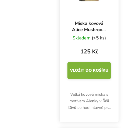
Miska kovová
Alice Mushroom
270x160 mm
Skladem
(>5 ks)
125 Kč
VLOŽIT DO KOŠÍKU
Velká kovová miska s
motivem Alenky v Říši
Divů se hodí hlavně pro
práci s bylinkami,
kořením a potravinami.
Alice Mushroom miska