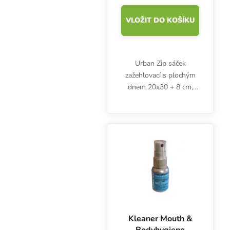
VLOŽIT DO KOŠÍKU
Urban Zip sáček
zažehlovací s plochým
dnem 20x30 + 8 cm,
balení 50 ks.
Zažehlovací, aluminiový,
neprůhledný, stříbrný
sáček na bylinky a jiné
potraviny. Se zip
uzávěrem a s...
Kleaner Mouth &