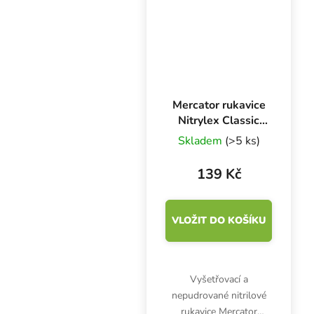
odolného plastu v
potravinářské kvalitě.
Mercator rukavice
Nitrylex Classic
BLUE XL, 100 ks
Skladem
(>5 ks)
139 Kč
VLOŽIT DO KOŠÍKU
Vyšetřovací a
nepudrované nitrilové
rukavice Mercator